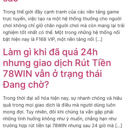
Trong thế giới đầy cạnh tranh của các nền tảng game
trực tuyến, việc tạo ra một hệ thống thưởng cho người
chơi không chỉ giữ chân người chơi mà còn mang lại trải
nghiệm tốt nhất có thể. Một trong những hệ thống nổi
bật hiện nay là F168 VIP, một nền tảng nổi […]
Làm gì khi đã quá 24h
nhưng giao dịch Rút Tiền
78WIN vẫn ở trạng thái
Đang chờ?
Trong thời đại số hóa hiện nay, sự nhanh chóng và hiệu
quả trong mọi giao dịch là điều mà người dùng luôn
mong đợi. Tuy nhiên, đôi khi chúng ta vẫn gặp phải
những tình huống không như ý muốn, chẳng hạn như
trường hợp rút tiền tại 78WIN nhưng sau 24 giờ mà […]