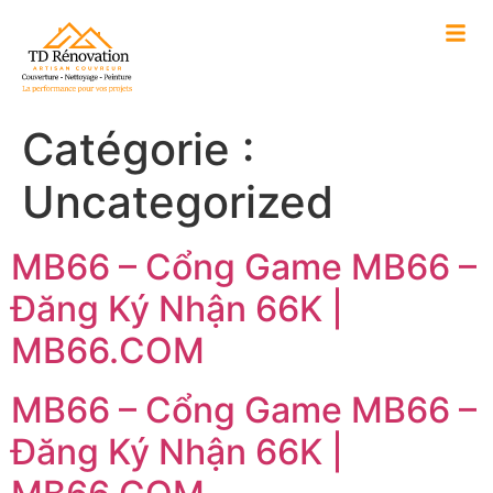
Catégorie :
Uncategorized
MB66 – Cổng Game MB66 –
Đăng Ký Nhận 66K |
MB66.COM
MB66 – Cổng Game MB66 –
Đăng Ký Nhận 66K |