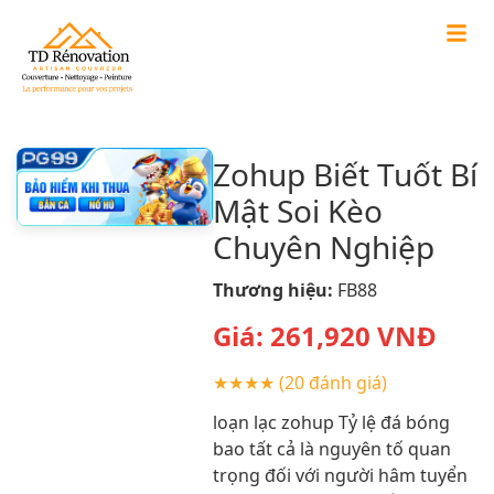
Zohup Biết Tuốt Bí
Mật Soi Kèo
Chuyên Nghiệp
Thương hiệu:
FB88
Giá:
261,920
VNĐ
★★★★
(20 đánh giá)
loạn lạc zohup Tỷ lệ đá bóng
bao tất cả là nguyên tố quan
trọng đối với người hâm tuyển