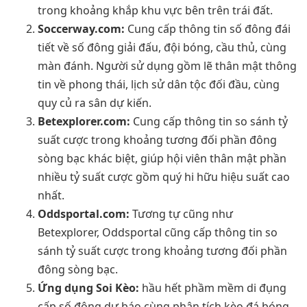
trong khoảng khắp khu vực bên trên trái đất.
Soccerway.com:
Cung cấp thông tin số đông đái
tiết về số đông giải đấu, đội bóng, cầu thủ, cùng
màn đánh. Người sử dụng gồm lẽ thân mật thông
tin về phong thái, lịch sử dân tộc đối đầu, cùng
quy củ ra sân dự kiến.
Betexplorer.com:
Cung cấp thông tin so sánh tỷ
suất cược trong khoảng tương đối phần đông
sòng bạc khác biệt, giúp hội viên thân mật phần
nhiều tỷ suất cược gồm quý hi hữu hiệu suất cao
nhất.
Oddsportal.com:
Tương tự cũng như
Betexplorer, Oddsportal cũng cấp thông tin so
sánh tỷ suất cược trong khoảng tương đối phần
đông sòng bạc.
Ứng dụng Soi Kèo:
hầu hết phầm mềm di đụng
cấp số đông dự báo cùng phân tích kèo đá bóng