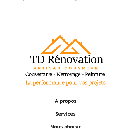
À propos
Services
Nous choisir