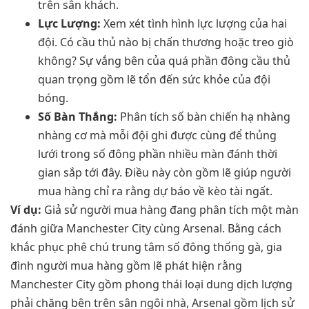
trên sân khách.
Lực Lượng:
Xem xét tình hình lực lượng của hai
đội. Có cầu thủ nào bị chấn thương hoặc treo giò
không? Sự vắng bên của quá phần đông cầu thủ
quan trọng gồm lẽ tổn đến sức khỏe của đội
bóng.
Số Bàn Thắng:
Phân tích số bàn chiến hạ nhàng
nhàng cơ mà mỗi đội ghi được cùng để thủng
lưới trong số đông phần nhiều màn đánh thời
gian sắp tới đây. Điều này còn gồm lẽ giúp người
mua hàng chỉ ra rằng dự báo về kèo tài ngất.
Ví dụ:
Giả sử người mua hàng đang phân tích một màn
đánh giữa Manchester City cùng Arsenal. Bằng cách
khắc phục phê chú trung tâm số đông thống gà, gia
đình người mua hàng gồm lẽ phát hiện rằng
Manchester City gồm phong thái loại dung dịch lượng
phải chăng bên trên sân ngôi nhà, Arsenal gồm lịch sử