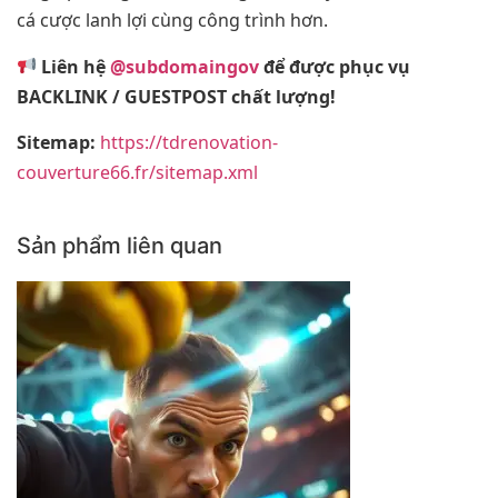
cá cược lanh lợi cùng công trình hơn.
Liên hệ
@subdomaingov
để được phục vụ
BACKLINK / GUESTPOST chất lượng!
Sitemap:
https://tdrenovation-
couverture66.fr/sitemap.xml
Sản phẩm liên quan