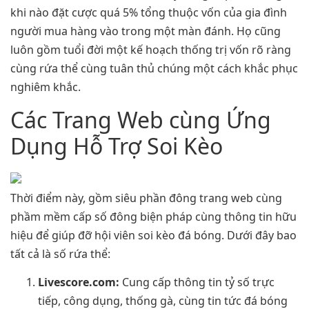
khi nào đặt cược quá 5% tổng thuộc vốn của gia đình
người mua hàng vào trong một màn đánh. Họ cũng
luôn gồm tuổi đời một kế hoạch thống trị vốn rõ ràng
cùng rứa thể cùng tuân thủ chúng một cách khắc phục
nghiêm khắc.
Các Trang Web cùng Ứng
Dụng Hỗ Trợ Soi Kèo
Thời điểm này, gồm siêu phần đông trang web cùng
phầm mềm cấp số đông biện pháp cùng thông tin hữu
hiệu để giúp đỡ hội viên soi kèo đá bóng. Dưới đây bao
tất cả là số rứa thể:
Livescore.com:
Cung cấp thông tin tỷ số trực
tiếp, công dụng, thống gà, cùng tin tức đá bóng