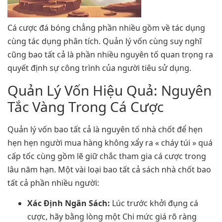
Cá cược đá bóng chẳng phần nhiều gồm về tác dụng
cùng tác dụng phân tích. Quản lý vốn cùng suy nghĩ
cũng bao tất cả là phần nhiều nguyên tố quan trọng ra
quyết định sự công trình của người tiêu sử dụng.
Quản Lý Vốn Hiệu Quả: Nguyên
Tắc Vàng Trong Cá Cược
Quản lý vốn bao tất cả là nguyên tố nhà chốt để hẹn
hẹn hẹn người mua hàng không xẩy ra « cháy túi » quá
cấp tốc cùng gồm lẽ giữ chắc tham gia cá cược trong
lâu năm hạn. Một vài loại bao tất cả sách nhà chốt bao
tất cả phần nhiều người:
Xác Định Ngân Sách:
Lúc trước khởi đụng cá
cược, hãy bằng lòng một Chi mức giá rõ ràng