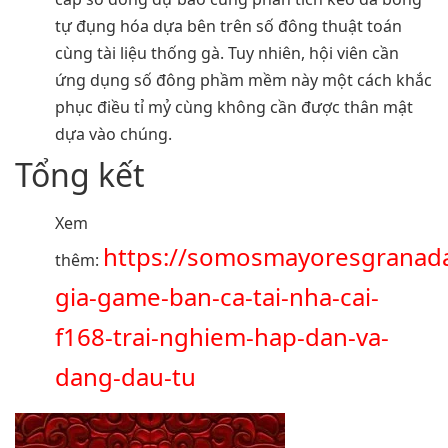
tự đụng hóa dựa bên trên số đông thuật toán
cùng tài liệu thống gà. Tuy nhiên, hội viên cần
ứng dụng số đông phầm mềm này một cách khắc
phục điều tỉ mỷ cùng không cần được thân mật
dựa vào chúng.
Tổng kết
Xem
https://somosmayoresgranada
thêm:
gia-game-ban-ca-tai-nha-cai-
f168-trai-nghiem-hap-dan-va-
dang-dau-tu