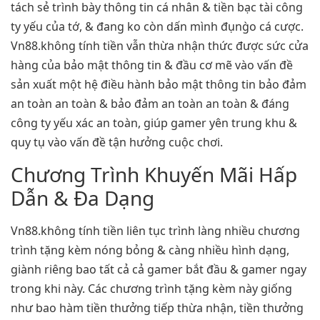
tách sẻ trình bày thông tin cá nhân & tiền bạc tài công
ty yếu của tớ, & đang ko còn dấn mình đụng̀o cá cược.
Vn88.không tính tiền vẫn thừa nhận thức được sức cửa
hàng của bảo mật thông tin & đầu cơ mẽ vào vấn đề
sản xuất một hệ điều hành bảo mật thông tin bảo đảm
an toàn an toàn & bảo đảm an toàn an toàn & đáng
công ty yếu xác an toàn, giúp gamer yên trung khu &
quy tụ vào vấn đề tận hưởng cuộc chơi.
Chương Trình Khuyến Mãi Hấp
Dẫn & Đa Dạng
Vn88.không tính tiền liên tục trình làng nhiều chương
trình tặng kèm nóng bỏng & càng nhiều hình dạng,
giành riêng bao tất cả cả gamer bắt đầu & gamer ngay
trong khi này. Các chương trình tặng kèm này giống
như bao hàm tiền thưởng tiếp thừa nhận, tiền thưởng