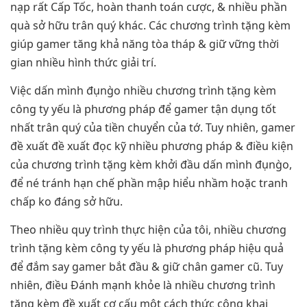
nạp rất Cấp Tốc, hoàn thanh toán cược, & nhiều phần
quà sở hữu trân quý khác. Các chương trình tặng kèm
giúp gamer tăng khả năng tòa tháp & giữ vững thời
gian nhiều hình thức giải trí.
Việc dấn mình đụng̀o nhiều chương trình tặng kèm
công ty yếu là phương pháp để gamer tận dụng tốt
nhất trân quý của tiền chuyển của tớ. Tuy nhiên, gamer
đề xuất đề xuất đọc kỹ nhiều phương pháp & điều kiện
của chương trình tặng kèm khởi đầu dấn mình đụng̀o,
để né tránh hạn chế phần mập hiểu nhầm hoặc tranh
chấp ko đáng sở hữu.
Theo nhiều quy trình thực hiện của tôi, nhiều chương
trình tặng kèm công ty yếu là phương pháp hiệu quả
để đắm say gamer bắt đầu & giữ chân gamer cũ. Tuy
nhiên, điều Đánh mạnh khỏe là nhiều chương trình
tặng kèm đề xuất cơ cấu một cách thức công khai