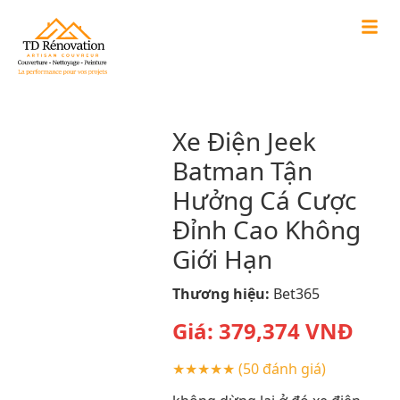
Xe Điện Jeek
Batman Tận
Hưởng Cá Cược
Đỉnh Cao Không
Giới Hạn
Thương hiệu:
Bet365
Giá:
379,374
VNĐ
★★★★★
(50 đánh giá)