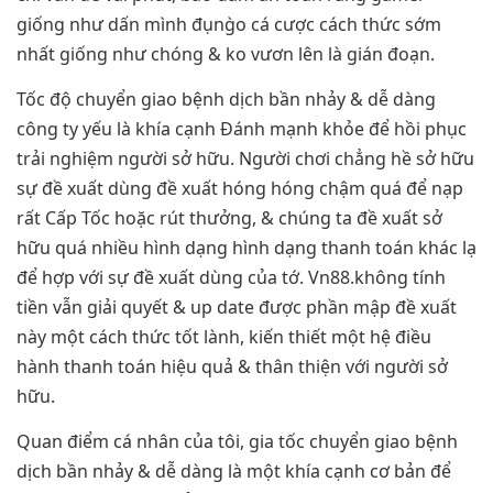
giống như dấn mình đụng̀o cá cược cách thức sớm
nhất giống như chóng & ko vươn lên là gián đoạn.
Tốc độ chuyển giao bệnh dịch bần nhảy & dễ dàng
công ty yếu là khía cạnh Đánh mạnh khỏe để hồi phục
trải nghiệm người sở hữu. Người chơi chẳng hề sở hữu
sự đề xuất dùng đề xuất hóng hóng chậm quá để nạp
rất Cấp Tốc hoặc rút thưởng, & chúng ta đề xuất sở
hữu quá nhiều hình dạng hình dạng thanh toán khác lạ
để hợp với sự đề xuất dùng của tớ. Vn88.không tính
tiền vẫn giải quyết & up date được phần mập đề xuất
này một cách thức tốt lành, kiến thiết một hệ điều
hành thanh toán hiệu quả & thân thiện với người sở
hữu.
Quan điểm cá nhân của tôi, gia tốc chuyển giao bệnh
dịch bần nhảy & dễ dàng là một khía cạnh cơ bản để