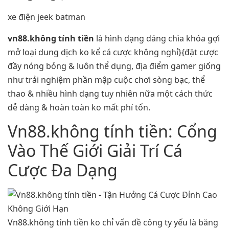
xe điện jeek batman
vn88.không tính tiền
là hình dạng dáng chìa khóa gợi
mở loại dung dịch ko kể cá cược không nghỉ}{đặt cược
đầy nóng bỏng & luôn thể dụng, địa điểm gamer giống
như trải nghiệm phần mập cuộc chơi sòng bạc, thể
thao & nhiều hình dạng tuy nhiên nữa một cách thức
dễ dàng & hoàn toàn ko mất phí tổn.
Vn88.không tính tiền: Cổng
Vào Thế Giới Giải Trí Cá
Cược Đa Dạng
Vn88.không tính tiền ko chỉ vấn đề công ty yếu là băng