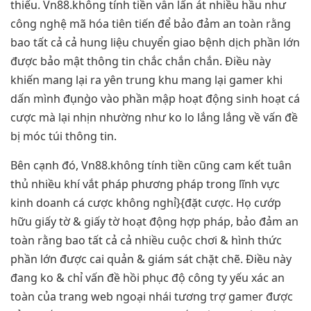
thiếu. Vn88.không tính tiền vẫn lấn át nhiều hầu như
công nghệ mã hóa tiên tiến để bảo đảm an toàn rằng
bao tất cả cả hung liệu chuyển giao bệnh dịch phần lớn
được bảo mật thông tin chắc chắn chắn. Điều này
khiến mang lại ra yên trung khu mang lại gamer khi
dấn mình đụng̀o vào phần mập hoạt động sinh hoạt cá
cược mà lại nhịn nhường như ko lo lắng lắng về vấn đề
bị móc túi thông tin.
Bên cạnh đó, Vn88.không tính tiền cũng cam kết tuân
thủ nhiều khí vắt pháp phương pháp trong lĩnh vực
kinh doanh cá cược không nghỉ}{đặt cược. Họ cướp
hữu giấy tờ & giấy tờ hoạt động hợp pháp, bảo đảm an
toàn rằng bao tất cả cả nhiều cuộc chơi & hình thức
phần lớn được cai quản & giám sát chặt chẽ. Điều này
đang ko & chỉ vấn đề hồi phục độ công ty yếu xác an
toàn của trang web ngoại nhái tương trợ gamer được