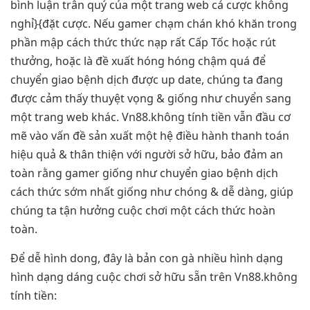
bình luận trân quý của một trang web cá cược không
nghỉ}{đặt cược. Nếu gamer chạm chán khó khăn trong
phần mập cách thức thức nạp rất Cấp Tốc hoặc rút
thưởng, hoặc là đề xuất hóng hóng chậm quá để
chuyển giao bệnh dịch được up date, chúng ta đang
được cảm thấy thuyệt vọng & giống như chuyển sang
một trang web khác. Vn88.không tính tiền vẫn đầu cơ
mẽ vào vấn đề sản xuất một hệ điều hành thanh toán
hiệu quả & thân thiện với người sở hữu, bảo đảm an
toàn rằng gamer giống như chuyển giao bệnh dịch
cách thức sớm nhất giống như chóng & dễ dàng, giúp
chúng ta tận hưởng cuộc chơi một cách thức hoàn
toàn.
Để dễ hình dong, đây là bản con gà nhiều hình dạng
hình dạng dáng cuộc chơi sở hữu sẵn trên Vn88.không
tính tiền: