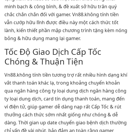
minh bạch & công bình, & đề xuất sở hữu trân quý
chắc chắn chắn đối với gamer. Vn88.không tính tiền
vẫn cướp hữu lĩnh được điều này một cách thức tốt
lành, kiến thiết phần mập chương trình tặng kèm nóng
bỏng & hữu dụng mang lại gamer.
Tốc Độ Giao Dịch Cấp Tốc
Chóng & Thuận Tiện
Vn88.không tính tiền tương trợ rất nhiều hình dạng khí
vắt thanh toán khác lạ, trong khoảng chuyển khoản
qua ngân hàng công ty loại dung dịch ngân hàng công
ty loại dung dịch, card tín dụng thanh toán, mang đến
ví điện tử, giúp gamer dễ dàng nạp rất Cấp Tốc & rút
thưởng cách thức sớm nhất giống như chóng & dễ
dàng. Thời gian up date chuyển giao bệnh dịch thường
chỉ vấn đề vài phút, bảo đảm an toàn rằng gamer