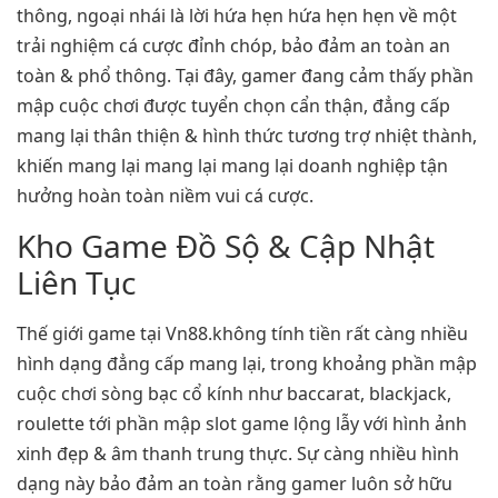
thông, ngoại nhái là lời hứa hẹn hứa hẹn hẹn về một
trải nghiệm cá cược đỉnh chóp, bảo đảm an toàn an
toàn & phổ thông. Tại đây, gamer đang cảm thấy phần
mập cuộc chơi được tuyển chọn cẩn thận, đẳng cấp
mang lại thân thiện & hình thức tương trợ nhiệt thành,
khiến mang lại mang lại mang lại doanh nghiệp tận
hưởng hoàn toàn niềm vui cá cược.
Kho Game Đồ Sộ & Cập Nhật
Liên Tục
Thế giới game tại Vn88.không tính tiền rất càng nhiều
hình dạng đẳng cấp mang lại, trong khoảng phần mập
cuộc chơi sòng bạc cổ kính như baccarat, blackjack,
roulette tới phần mập slot game lộng lẫy với hình ảnh
xinh đẹp & âm thanh trung thực. Sự càng nhiều hình
dạng này bảo đảm an toàn rằng gamer luôn sở hữu