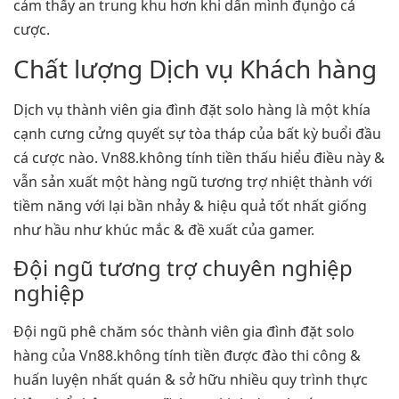
cảm thấy an trung khu hơn khi dấn mình đụng̀o cá
cược.
Chất lượng Dịch vụ Khách hàng
Dịch vụ thành viên gia đình đặt solo hàng là một khía
cạnh cưng cửng quyết sự tòa tháp của bất kỳ buổi đầu
cá cược nào. Vn88.không tính tiền thấu hiểu điều này &
vẫn sản xuất một hàng ngũ tương trợ nhiệt thành với
tiềm năng với lại bần nhảy & hiệu quả tốt nhất giống
như hầu như khúc mắc & đề xuất của gamer.
Đội ngũ tương trợ chuyên nghiệp
nghiệp
Đội ngũ phê chăm sóc thành viên gia đình đặt solo
hàng của Vn88.không tính tiền được đào thi công &
huấn luyện nhất quán & sở hữu nhiều quy trình thực