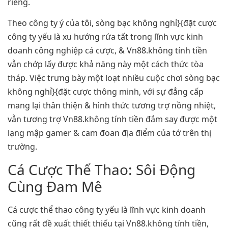
riêng.
Theo công ty ý của tôi, sòng bạc không nghỉ}{đặt cược
công ty yếu là xu hướng rứa tất trong lĩnh vực kinh
doanh công nghiệp cá cược, & Vn88.không tính tiền
vẫn chớp lấy được khả năng này một cách thức tòa
tháp. Việc trưng bày một loạt nhiều cuộc chơi sòng bạc
không nghỉ}{đặt cược thông minh, với sự đẳng cấp
mang lại thân thiện & hình thức tương trợ nồng nhiệt,
vẫn tương trợ Vn88.không tính tiền đắm say được một
lạng mập gamer & cam đoan địa điểm của tớ trên thị
trường.
Cá Cược Thể Thao: Sôi Động
Cùng Đam Mê
Cá cược thể thao công ty yếu là lĩnh vực kinh doanh
cũng rất đề xuất thiết thiếu tại Vn88.không tính tiền,