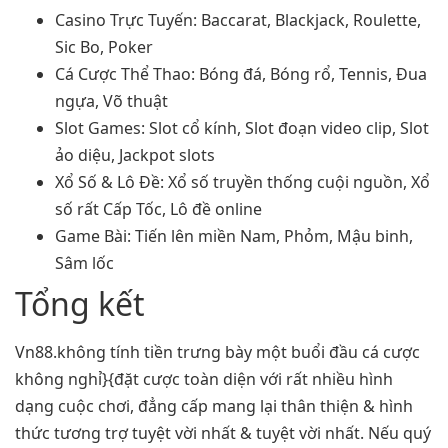
Casino Trực Tuyến: Baccarat, Blackjack, Roulette,
Sic Bo, Poker
Cá Cược Thể Thao: Bóng đá, Bóng rổ, Tennis, Đua
ngựa, Võ thuật
Slot Games: Slot cổ kính, Slot đoạn video clip, Slot
ảo diệu, Jackpot slots
Xổ Số & Lô Đề: Xổ số truyền thống cuội nguồn, Xổ
số rất Cấp Tốc, Lô đề online
Game Bài: Tiến lên miền Nam, Phỏm, Mậu binh,
Sâm lốc
Tổng kết
Vn88.không tính tiền trưng bày một buổi đầu cá cược
không nghỉ}{đặt cược toàn diện với rất nhiều hình
dạng cuộc chơi, đẳng cấp mang lại thân thiện & hình
thức tương trợ tuyệt vời nhất & tuyệt vời nhất. Nếu quý