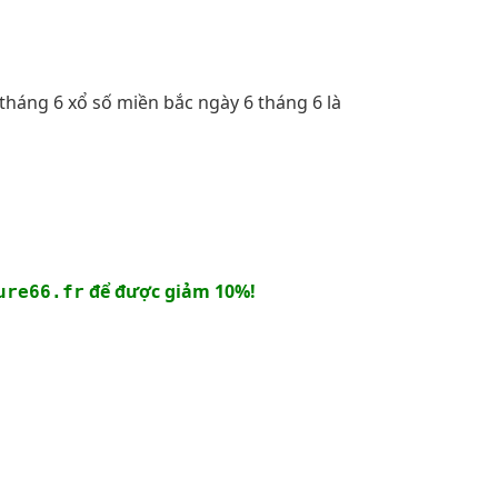
 tháng 6 xổ số miền bắc ngày 6 tháng 6 là
để được giảm 10%!
ure66.fr