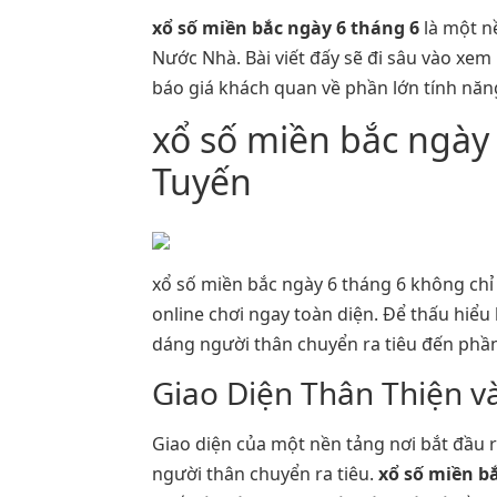
xổ số miền bắc ngày 6 tháng 6
là một n
Nước Nhà. Bài viết đấy sẽ đi sâu vào xem
báo giá khách quan về phần lớn tính năng
xổ số miền bắc ngày
Tuyến
xổ số miền bắc ngày 6 tháng 6 không chỉ 
online chơi ngay toàn diện. Để thấu hiểu
dáng người thân chuyển ra tiêu đến phần
Giao Diện Thân Thiện v
Giao diện của một nền tảng nơi bắt đầu 
người thân chuyển ra tiêu.
xổ số miền b