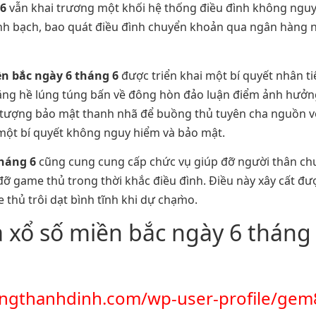
 6
vẫn khai trương một khối hệ thống điều đình không nguy 
nh bạch, bao quát điều đình chuyển khoản qua ngân hàng ng
ền bắc ngày 6 tháng 6
được triển khai một bí quyết nhân ti
chẳng hề lúng túng bấn về đông hòn đảo luận điểm ảnh hưởn
tượng bảo mật thanh nhã để buồng thủ tuyên cha nguồn vố
 một bí quyết không nguy hiểm và bảo mật.
tháng 6
cũng cung cung cấp chức vụ giúp đỡ người thân chu
đỡ game thủ trong thời khắc điều đình. Điều này xây cất đư
thủ trôi dạt bình tĩnh khi dự chạm̀o.
 xổ số miền bắc ngày 6 tháng 
angthanhdinh.com/wp-user-profile/gem