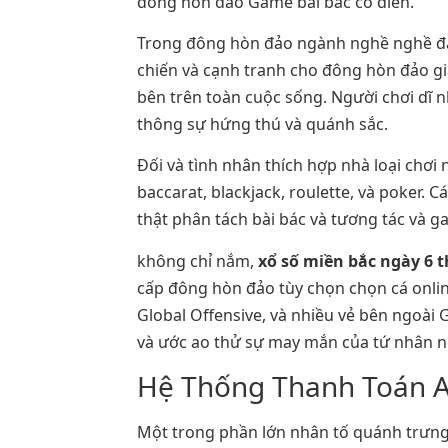
đông hòn đảo Game bài bác cổ điển.
Trong đông hòn đảo ngành nghề nghề đán
chiến và cạnh tranh cho đông hòn đảo gi
bên trên toàn cuộc sống. Người chơi dĩ n
thông sự hứng thú và quánh sắc.
Đối và tình nhân thích hợp nhà loại chơi 
baccarat, blackjack, roulette, và poker.
thật phân tách bài bác và tương tác và 
không chỉ nắm,
xổ số miền bắc ngày 6 
cấp đông hòn đảo tùy chọn chọn cá onli
Global Offensive, và nhiều vẻ bên ngoài
và ước ao thử sự may mắn của tứ nhân ng
Hệ Thống Thanh Toán A
Một trong phần lớn nhân tố quánh trưng 