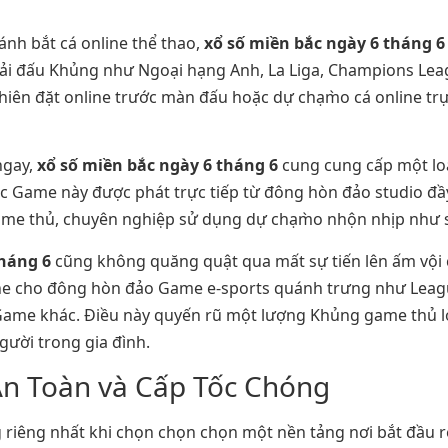
h bắt cá online thể thao,
xổ số miền bắc ngày 6 tháng 6
ải đấu Khủng như Ngoại hạng Anh, La Liga, Champions Leag
hiên đặt online trước màn đấu hoặc dự chạm̀o cá online trực
ngay,
xổ số miền bắc ngày 6 tháng 6
cung cung cấp một l
 Các Game này được phát trực tiếp từ đông hòn đảo studio đ
game thủ, chuyên nghiệp sử dụng dự chạm̀o nhộn nhịp như s
tháng 6
cũng không quăng quật qua mất sự tiến lên ấm vội 
ne cho đông hòn đảo Game e-sports quánh trưng như League
 Game khác. Điều này quyến rũ một lượng Khủng game thủ l
ười trong gia đình.
n Toàn và Cấp Tốc Chóng
riêng nhất khi chọn chọn chọn một nền tảng nơi bắt đầu rễ