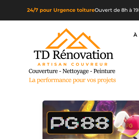
24/7 pour Urgence toiture
Ouvert de 8h à 1
À