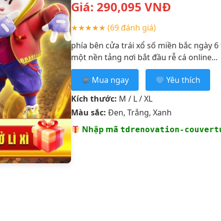
Giá:
290,095
VNĐ
★★★★★
(69 đánh giá)
phía bên cửa trái xổ số miền bắc ngày 6
một nền tảng nơi bắt đầu rễ cá online...
Mua ngay
Yêu thích
Kích thước:
M / L / XL
Màu sắc:
Đen, Trắng, Xanh
Nhập mã
tdrenovation-couvert