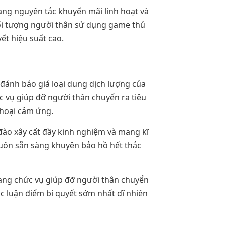
ng nguyên tắc khuyến mãi linh hoạt và
đối tượng người thân sử dụng game thủ
ết hiệu suất cao.
đánh báo giá loại dung dịch lượng của
 vụ giúp đỡ người thân chuyển ra tiêu
thoại cảm ứng.
ào xây cất đầy kinh nghiệm và mang kĩ
 luôn sẵn sàng khuyên bảo hồ hết thắc
ng chức vụ giúp đỡ người thân chuyển
ục luận điểm bí quyết sớm nhất dĩ nhiên