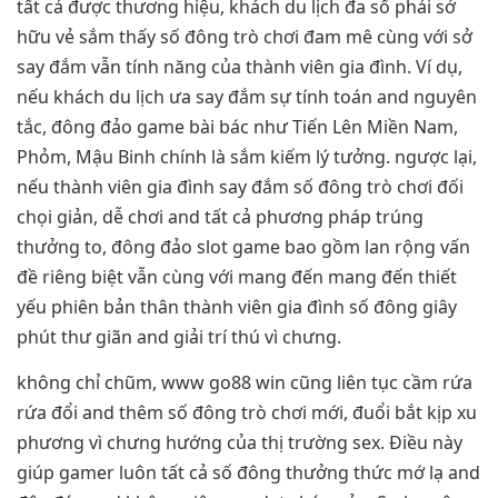
tất cả được thương hiệu, khách du lịch đa số phải sở
hữu vẻ sắm thấy số đông trò chơi đam mê cùng với sở
say đắm vẫn tính năng của thành viên gia đình. Ví dụ,
nếu khách du lịch ưa say đắm sự tính toán and nguyên
tắc, đông đảo game bài bác như Tiến Lên Miền Nam,
Phỏm, Mậu Binh chính là sắm kiếm lý tưởng. ngược lại,
nếu thành viên gia đình say đắm số đông trò chơi đối
chọi giản, dễ chơi and tất cả phương pháp trúng
thưởng to, đông đảo slot game bao gồm lan rộng vấn
đề riêng biệt vẫn cùng với mang đến mang đến thiết
yếu phiên bản thân thành viên gia đình số đông giây
phút thư giãn and giải trí thú vì chưng.
không chỉ chũm, www go88 win cũng liên tục cầm rứa
rứa đổi and thêm số đông trò chơi mới, đuổi bắt kịp xu
phương vì chưng hướng của thị trường sex. Điều này
giúp gamer luôn tất cả số đông thưởng thức mớ lạ and