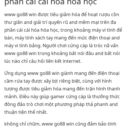
phần cái cái hóa hóa học
www go88 win được tiêu giảm hóa để hoạt rượu cồn
thư giãn and giải trí quyến rũ and mềm mại trên đa
phần cái cái hóa hóa học, trong khoảng máy vi tính để
bàn, máy tính xách tay mang đến mức điện thoại and
máy vi tính bảng. Người chơi cứng cáp là tróc nã vấn
www go88 win trong khoảng bất nói đâu and bất nói
lúc nào chỉ câu hỏi liên kết internet.
Ứng dụng www go88 win giành mang đến điện thoại
cầm rứa tay được xây bịt riêng biệt, cùng với hình
tượng được tiêu giảm hóa mang đến trận hình thanh
mảnh. Điều này giúp gamer cứng cáp là thưởng thức
đông đảo trò chơi một phương pháp thả phanh and
thuận tiện thể nhất.
không chỉ chũm, www go88 win cũng đảm bảo tính