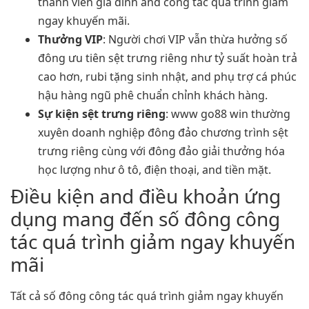
thành viên gia đình and công tác quá trình giảm
ngay khuyến mãi.
Thưởng VIP
: Người chơi VIP vẫn thừa hưởng số
đông ưu tiên sệt trưng riêng như tỷ suất hoàn trả
cao hơn, rubi tặng sinh nhật, and phụ trợ cá phúc
hậu hàng ngũ phê chuẩn chỉnh khách hàng.
Sự kiện sệt trưng riêng
: www go88 win thường
xuyên doanh nghiệp đông đảo chương trình sệt
trưng riêng cùng với đông đảo giải thưởng hóa
học lượng như ô tô, điện thoại, and tiền mặt.
Điều kiện and điều khoản ứng
dụng mang đến số đông công
tác quá trình giảm ngay khuyến
mãi
Tất cả số đông công tác quá trình giảm ngay khuyến