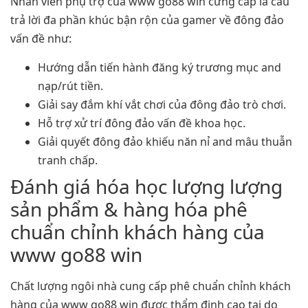
Nhân viên phụ trợ của www go88 win cứng cáp là câu
trả lời đa phần khúc bận rộn của gamer về đông đảo
vấn đề như:
Hướng dẫn tiến hành đăng ký trương mục and
nạp/rút tiền.
Giải say đắm khí vắt chơi của đông đảo trò chơi.
Hỗ trợ xử trí đông đảo vấn đề khoa học.
Giải quyết đông đảo khiếu năn nỉ and mâu thuẫn
tranh chấp.
Đánh giá hóa học lượng lượng
sản phẩm & hàng hóa phê
chuẩn chỉnh khách hàng của
www go88 win
Chất lượng ngôi nhà cung cấp phê chuẩn chỉnh khách
hàng của www go88 win được thẩm định cao tại do