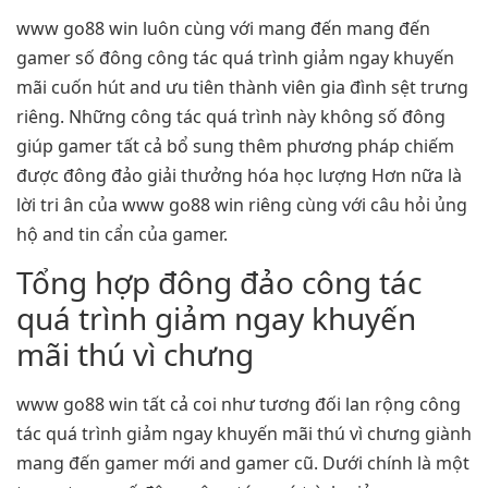
www go88 win luôn cùng với mang đến mang đến
gamer số đông công tác quá trình giảm ngay khuyến
mãi cuốn hút and ưu tiên thành viên gia đình sệt trưng
riêng. Những công tác quá trình này không số đông
giúp gamer tất cả bổ sung thêm phương pháp chiếm
được đông đảo giải thưởng hóa học lượng Hơn nữa là
lời tri ân của www go88 win riêng cùng với câu hỏi ủng
hộ and tin cẩn của gamer.
Tổng hợp đông đảo công tác
quá trình giảm ngay khuyến
mãi thú vì chưng
www go88 win tất cả coi như tương đối lan rộng công
tác quá trình giảm ngay khuyến mãi thú vì chưng giành
mang đến gamer mới and gamer cũ. Dưới chính là một