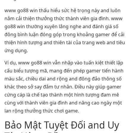
www go88 win thấu hiểu sức hệ trọng này and luôn
nắm cải thiện thưởng thức thành viên gia đình. www
go88 win thường xuyên lắng nghe and đánh giá số
đông bình luận đóng góp trong khoảng gamer để cải
thiện hình tượng and thiên tài của trang web and tiêu
ứng dụng.
Ví dụ, www go88 win vẫn nhập vào tuấn kiệt thiết lập
cấu biểu tượng mã, mang đến phép gamer tiến hành
màu sắc, chiều dai and rộng and đông đảo thông số
khác theo sở say đắm tư nhân. Điều này giúp gamer
cứng cáp là chế tạo thành một hình tượng đam mê
cùng với thành viên gia đình and nâng cao ngày một
lan rộng thưởng thức chơi game.
Bảo Mật Tuyệt Đối and Uy