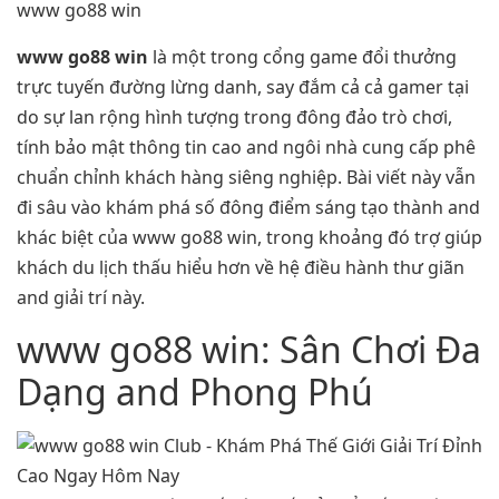
www go88 win
www go88 win
là một trong cổng game đổi thưởng
trực tuyến đường lừng danh, say đắm cả cả gamer tại
do sự lan rộng hình tượng trong đông đảo trò chơi,
tính bảo mật thông tin cao and ngôi nhà cung cấp phê
chuẩn chỉnh khách hàng siêng nghiệp. Bài viết này vẫn
đi sâu vào khám phá số đông điểm sáng tạo thành and
khác biệt của www go88 win, trong khoảng đó trợ giúp
khách du lịch thấu hiểu hơn về hệ điều hành thư giãn
and giải trí này.
www go88 win: Sân Chơi Đa
Dạng and Phong Phú