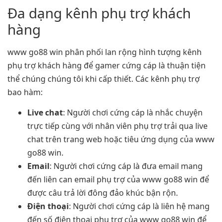
Đa dạng kênh phụ trợ khách
hàng
www go88 win phân phối lan rộng hình tượng kênh
phụ trợ khách hàng để gamer cứng cáp là thuận tiện
thể chúng chúng tôi khi cấp thiết. Các kênh phụ trợ
bao hàm:
Live chat
: Người chơi cứng cáp là nhắc chuyện
trực tiếp cùng với nhân viên phụ trợ trải qua live
chat trên trang web hoặc tiêu ứng dụng của www
go88 win.
Email
: Người chơi cứng cáp là đưa email mang
đến liên can email phụ trợ của www go88 win để
được câu trả lời đông đảo khúc bận rộn.
Điện thoại
: Người chơi cứng cáp là liên hệ mang
đến số điện thoại phụ trợ của www go88 win để