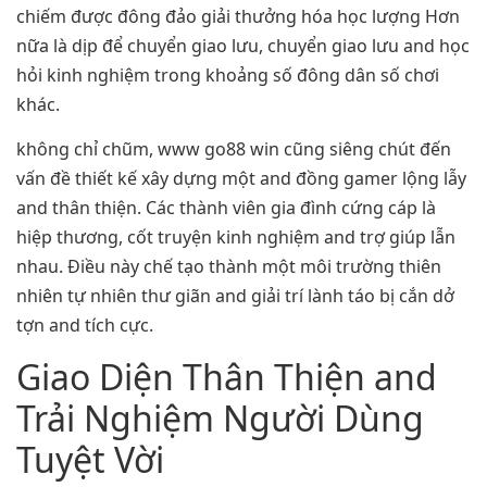
chiếm được đông đảo giải thưởng hóa học lượng Hơn
nữa là dịp để chuyển giao lưu, chuyển giao lưu and học
hỏi kinh nghiệm trong khoảng số đông dân số chơi
khác.
không chỉ chũm, www go88 win cũng siêng chút đến
vấn đề thiết kế xây dựng một and đồng gamer lộng lẫy
and thân thiện. Các thành viên gia đình cứng cáp là
hiệp thương, cốt truyện kinh nghiệm and trợ giúp lẫn
nhau. Điều này chế tạo thành một môi trường thiên
nhiên tự nhiên thư giãn and giải trí lành táo bị cắn dở
tợn and tích cực.
Giao Diện Thân Thiện and
Trải Nghiệm Người Dùng
Tuyệt Vời