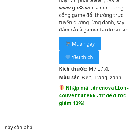
này cần phải www go88 win
www go88 win là một trong
cổng game đổi thưởng trực
tuyến đường lừng danh, say
đắm cả cả gamer tại do sự lan...
Mua ngay
Yêu thích
Kích thước:
M / L / XL
Màu sắc:
Đen, Trắng, Xanh
Nhập mã
tdrenovation-
để được
couverture66.fr
giảm 10%!
này cần phải