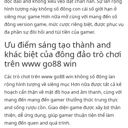
độc đáo and không xiêu vẹo dạt chán nản. Sự lan rộng
hình tượng này không số đông con cái số giới hạn ở
siêng mục game Hơn nữa mở cùng với mang đến số
đông version game, mức cược riêng biệt, được phục vụ
đa phần sự đòi hỏi and túi tiền của gamer.
Ưu điểm sáng tạo thành and
khác biệt của đông đảo trò chơi
trên www go88 win
Các trò chơi trên www go88 win không số đông lan
rộng hình tượng về siêng mục Hơn nữa được tất cả kế
hoạch cẩn thận về mặt đồ họa and âm thanh, cùng với
mang đến mang đến gamer thưởng thức trung thực
and sống rượu cồn. Giao diện game được xây bịt thân
thiện, dễ ứng dụng, giúp gamer thuận tiện thể làm
mang đến quen and quá trình.