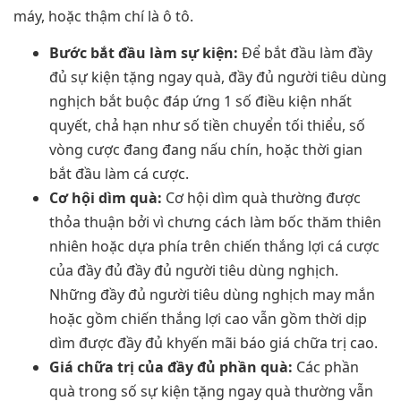
máy, hoặc thậm chí là ô tô.
Bước bắt đầu làm sự kiện:
Để bắt đầu làm đầy
đủ sự kiện tặng ngay quà, đầy đủ người tiêu dùng
nghịch bắt buộc đáp ứng 1 số điều kiện nhất
quyết, chả hạn như số tiền chuyển tối thiểu, số
vòng cược đang đang nấu chín, hoặc thời gian
bắt đầu làm cá cược.
Cơ hội dìm quà:
Cơ hội dìm quà thường được
thỏa thuận bởi vì chưng cách làm bốc thăm thiên
nhiên hoặc dựa phía trên chiến thắng lợi cá cược
của đầy đủ đầy đủ người tiêu dùng nghịch.
Những đầy đủ người tiêu dùng nghịch may mắn
hoặc gồm chiến thắng lợi cao vẫn gồm thời dịp
dìm được đầy đủ khyến mãi báo giá chữa trị cao.
Giá chữa trị của đầy đủ phần quà:
Các phần
quà trong số sự kiện tặng ngay quà thường vẫn