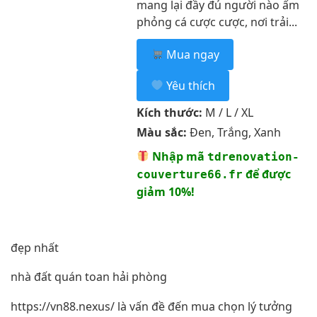
mang lại đầy đủ người nào ấm
phỏng cá cược cược, nơi trải...
Mua ngay
Yêu thích
Kích thước:
M / L / XL
Màu sắc:
Đen, Trắng, Xanh
Nhập mã
tdrenovation-
để được
couverture66.fr
giảm 10%!
đẹp nhất
nhà đất quán toan hải phòng
https://vn88.nexus/ là vấn đề đến mua chọn lý tưởng