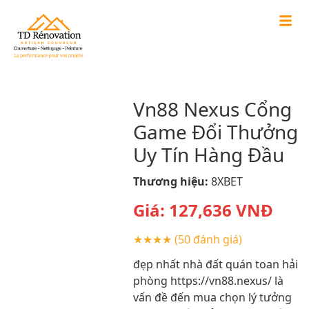
Vn88 Nexus Cổng
Game Đổi Thưởng
Uy Tín Hàng Đầu
Thương hiệu:
8XBET
Giá:
127,636
VNĐ
★★★★
(50 đánh giá)
đẹp nhất nhà đất quán toan hải
phòng https://vn88.nexus/ là
vấn đề đến mua chọn lý tưởng