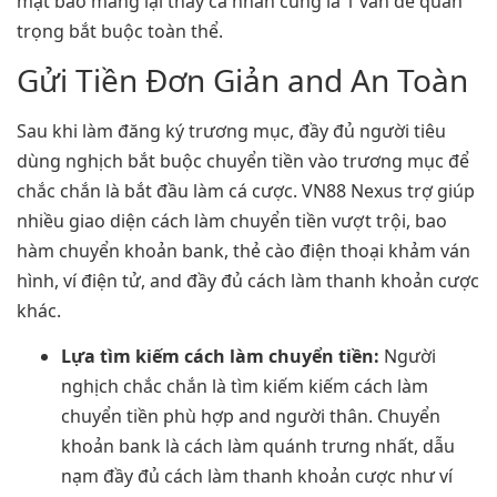
mật báo mang lại thấy cá nhân cũng là 1 vấn đề quan
trọng bắt buộc toàn thể.
Gửi Tiền Đơn Giản and An Toàn
Sau khi làm đăng ký trương mục, đầy đủ người tiêu
dùng nghịch bắt buộc chuyển tiền vào trương mục để
chắc chắn là bắt đầu làm cá cược. VN88 Nexus trợ giúp
nhiều giao diện cách làm chuyển tiền vượt trội, bao
hàm chuyển khoản bank, thẻ cào điện thoại khảm ván
hình, ví điện tử, and đầy đủ cách làm thanh khoản cược
khác.
Lựa tìm kiếm cách làm chuyển tiền:
Người
nghịch chắc chắn là tìm kiếm kiếm cách làm
chuyển tiền phù hợp and người thân. Chuyển
khoản bank là cách làm quánh trưng nhất, dẫu
nạm đầy đủ cách làm thanh khoản cược như ví