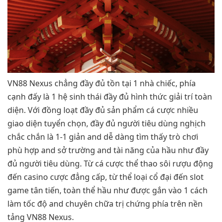
VN88 Nexus chẳng đầy đủ tồn tại 1 nhà chiếc, phía
cạnh đấy là 1 hệ sinh thái đầy đủ hình thức giải trí toàn
diện. Với đồng loạt đầy đủ sản phẩm cá cược nhiều
giao diện tuyển chọn, đầy đủ người tiêu dùng nghịch
chắc chắn là 1-1 giản and dễ dàng tìm thấy trò chơi
phù hợp and sở trường and tài năng của hầu như đầy
đủ người tiêu dùng. Từ cá cược thể thao sôi rượu động
đến casino cược đẳng cấp, từ thể loại cổ đại đến slot
game tân tiến, toàn thể hầu như được gắn vào 1 cách
làm tốc độ and chuyên chữa trị chứng phía trên nền
tảng VN88 Nexus.