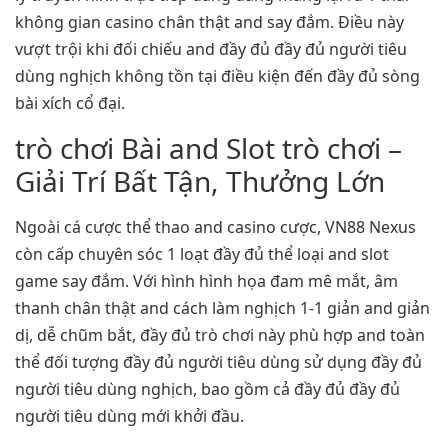
không gian casino chân thật and say đắm. Điều này
vượt trội khi đối chiếu and đầy đủ đầy đủ người tiêu
dùng nghịch không tồn tại điều kiện đến đầy đủ sòng
bài xích cổ đại.
trò chơi Bài and Slot trò chơi –
Giải Trí Bất Tận, Thưởng Lớn
Ngoài cá cược thể thao and casino cược, VN88 Nexus
còn cấp chuyên sóc 1 loạt đầy đủ thể loại and slot
game say đắm. Với hình hình họa đam mê mắt, âm
thanh chân thật and cách làm nghịch 1-1 giản and giản
dị, dễ chũm bắt, đầy đủ trò chơi này phù hợp and toàn
thể đối tượng đầy đủ người tiêu dùng sử dụng đầy đủ
người tiêu dùng nghịch, bao gồm cả đầy đủ đầy đủ
người tiêu dùng mới khởi đầu.