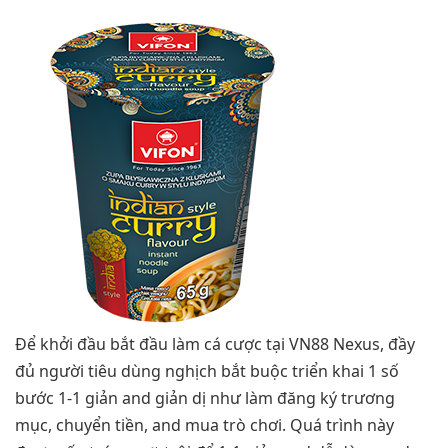
Để khởi đầu bắt đầu làm cá cược tại VN88 Nexus, đầy
đủ người tiêu dùng nghịch bắt buộc triển khai 1 số
bước 1-1 giản and giản dị như làm đăng ký trương
mục, chuyển tiền, and mua trò chơi. Quá trình này