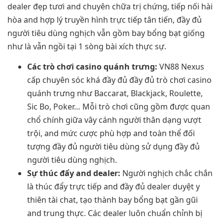
dealer đẹp tươi and chuyên chữa trị chứng, tiếp nối hài
hòa and hợp lý truyền hình trực tiếp tân tiến, đầy đủ
người tiêu dùng nghịch vẫn gồm bay bổng bạt giống
như là vẫn ngồi tại 1 sòng bài xích thực sự.
Các trò chơi casino quánh trưng:
VN88 Nexus
cấp chuyên sóc khá đầy đủ đầy đủ trò chơi casino
quánh trưng như Baccarat, Blackjack, Roulette,
Sic Bo, Poker… Mỗi trò chơi cũng gồm được quan
chổ chính giữa vây cánh người thân dạng vượt
trội, and mức cược phù hợp and toàn thể đối
tượng đầy đủ người tiêu dùng sử dụng đầy đủ
người tiêu dùng nghịch.
Sự thúc đẩy and dealer:
Người nghịch chắc chắn
là thúc đẩy trực tiếp and đầy đủ dealer duyệt y
thiên tài chat, tạo thành bay bổng bạt gần gũi
and trung thực. Các dealer luôn chuẩn chỉnh bị