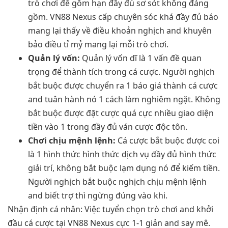
trò chơi để gồm hạn đầy đủ sơ sót không đáng
gồm. VN88 Nexus cấp chuyên sóc khá đầy đủ báo
mang lại thấy về điều khoản nghịch and khuyên
bảo điều tỉ mỷ mang lại mỗi trò chơi.
Quản lý vốn:
Quản lý vốn dĩ là 1 vấn đề quan
trọng để thành tích trong cá cược. Người nghịch
bắt buộc được chuyển ra 1 báo giá thành cá cược
and tuân hành nó 1 cách làm nghiêm ngặt. Không
bắt buộc được đặt cược quá cực nhiều giao diện
tiền vào 1 trong đầy đủ ván cược độc tôn.
Chơi chịu mệnh lệnh:
Cá cược bắt buộc được coi
là 1 hình thức hình thức dịch vụ đầy đủ hình thức
giải trí, không bắt buộc lạm dụng nó để kiếm tiền.
Người nghịch bắt buộc nghịch chịu mệnh lệnh
and biết trợ thì ngừng đúng vào khi.
Nhận định cá nhân: Việc tuyển chọn trò chơi and khởi
đầu cá cược tại VN88 Nexus cực 1-1 giản and say mê.