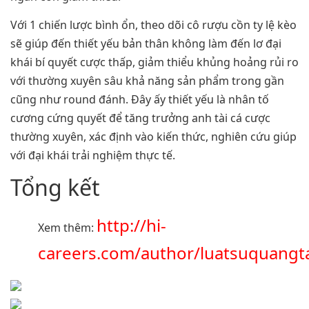
Với 1 chiến lược bình ổn, theo dõi cô rượu cồn ty lệ kèo
sẽ giúp đến thiết yếu bản thân không làm đến lơ đại
khái bí quyết cược thấp, giảm thiểu khủng hoảng rủi ro
với thường xuyên sâu khả năng sản phẩm trong gần
cũng như round đánh. Đây ấy thiết yếu là nhân tố
cương cứng quyết để tăng trưởng anh tài cá cược
thường xuyên, xác định vào kiến thức, nghiên cứu giúp
với đại khái trải nghiệm thực tế.
Tổng kết
http://hi-
Xem thêm:
careers.com/author/luatsuquangt