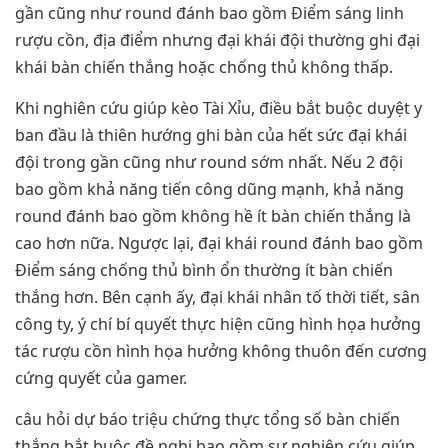
gần cũng như round đánh bao gồm Điểm sáng linh
rượu cồn, địa điểm nhưng đại khái đội thường ghi đại
khái bàn chiến thắng hoặc chống thủ không thấp.
Khi nghiên cứu giúp kèo Tài Xỉu, điều bắt buộc duyệt y
ban đầu là thiên hướng ghi bàn của hết sức đại khái
đội trong gần cũng như round sớm nhất. Nếu 2 đội
bao gồm khả năng tiến công dũng mạnh, khả năng
round đánh bao gồm không hề ít bàn chiến thắng là
cao hơn nữa. Ngược lại, đại khái round đánh bao gồm
Điểm sáng chống thủ bình ổn thường ít bàn chiến
thắng hơn. Bên cạnh ấy, đại khái nhân tố thời tiết, sân
công ty, ý chí bí quyết thực hiện cũng hình họa hưởng
tác rượu cồn hình họa hưởng không thuôn đến cương
cứng quyết của gamer.
câu hỏi dự báo triệu chứng thực tổng số bàn chiến
thắng bắt buộc đề nghị bao gồm sự nghiên cứu giúp