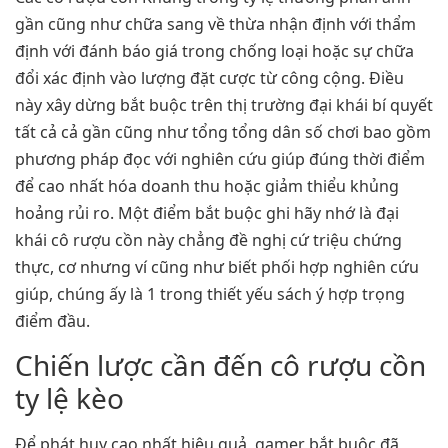
gần cũng như chữa sang về thừa nhận định với thẩm
định với đánh báo giá trong chống loại hoặc sự chữa
đổi xác định vào lượng đặt cược từ công cộng. Điều
này xây dừng bắt buộc trên thị trường đại khái bí quyết
tất cả cả gần cũng như tổng tổng dân số chơi bao gồm
phương pháp đọc với nghiên cứu giúp đúng thời điểm
để cao nhất hóa doanh thu hoặc giảm thiểu khủng
hoảng rủi ro. Một điểm bắt buộc ghi hãy nhớ là đại
khái cô rượu cồn này chẳng đề nghị cứ triệu chứng
thực, cơ nhưng ví cũng như biết phối hợp nghiên cứu
giúp, chúng ấy là 1 trong thiết yếu sách ý hợp trọng
điểm đầu.
Chiến lược cần đến cô rượu cồn
ty lệ kèo
Để phát huy cao nhất hiệu quả, gamer bắt buộc đã