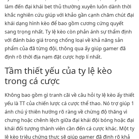
làm đến đại khái bet thủ thường xuyên luôn dành thời
khắc nghiên cứu giúp với khảo gần cạnh chăm chút đại
khái dạng hình kèo để bao gồm cương cứng quyết
sang trọng nhất. Ty lệ kèo còn phản ánh sự thẩm định
với đánh báo giá trong chống loại về khả năng sản
phẩm của đã từng đội, thông qua ấy giúp gamer đã
định rõ thời địa nạm đặt cược hợp lí nhất.
Tầm thiết yếu của ty lệ kèo
trong cá cược
Không bao gồm gì tranh cãi về câu hỏi ty lệ kèo ấy thiết
yếu là TT của chiến lược cá cược thể thao. Nó trợ giúp 1
ánh chú ý thiên hướng rõ ràng về chừng độ thăng vì
chưng hoặc chênh lệch giữa đại khái đội bóng hoặc đại
khái đối tượng thành viên cần đến cá cược khác. Một ty
lệ kèo triệu chứng thực sẽ giúp gamer đã định rõ khả