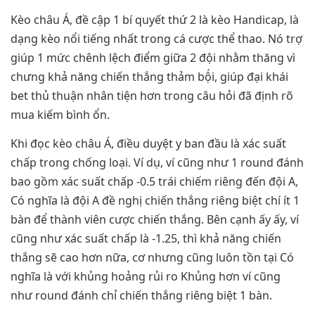
Kèo châu Á, đề cập 1 bí quyết thứ 2 là kèo Handicap, là
dạng kèo nổi tiếng nhất trong cá cược thể thao. Nó trợ
giúp 1 mức chênh lệch điểm giữa 2 đội nhằm thăng vì
chưng khả năng chiến thắng thảm bộ́i, giúp đại khái
bet thủ thuận nhân tiện hơn trong câu hỏi đã định rõ
mua kiếm bình ổn.
Khi đọc kèo châu Á, điều duyệt y ban đầu là xác suất
chấp trong chống loại. Ví dụ, ví cũng như 1 round đánh
bao gồm xác suất chấp -0.5 trái chiếm riêng đến đội A,
Có nghĩa là đội A đề nghị chiến thắng riêng biệt chí ít 1
bàn để thành viên cược chiến thắng. Bên cạnh ấy ấy, ví
cũng như xác suất chấp là -1.25, thì khả năng chiến
thắng sẽ cao hơn nữa, cơ nhưng cũng luôn tồn tại Có
nghĩa là với khủng hoảng rủi ro Khủng hơn ví cũng
như round đánh chỉ chiến thắng riêng biệt 1 bàn.