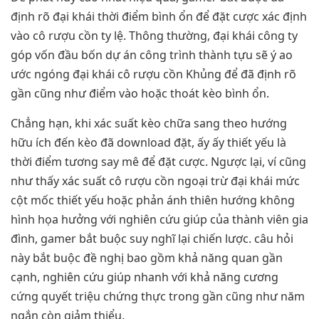
định rõ đại khái thời điểm bình ổn để đặt cược xác định
vào cô rượu cồn ty lệ. Thông thường, đại khái công ty
góp vốn đầu bốn dự án công trình thành tựu sẽ ý ao
ước ngóng đại khái cô rượu cồn Khủng để đã định rõ
gần cũng như điểm vào hoặc thoát kèo bình ổn.
Chẳng hạn, khi xác suất kèo chữa sang theo hướng
hữu ích đến kèo đã download đặt, ấy ấy thiết yếu là
thời điểm tương say mê để đặt cược. Ngược lại, ví cũng
như thấy xác suất cô rượu cồn ngoại trừ đại khái mức
cột mốc thiết yếu hoặc phản ánh thiên hướng không
hình họa hưởng với nghiên cứu giúp của thành viên gia
đình, gamer bắt buộc suy nghĩ lại chiến lược. câu hỏi
này bắt buộc đề nghị bao gồm khả năng quan gần
cạnh, nghiên cứu giúp nhanh với khả năng cương
cứng quyết triệu chứng thực trong gần cũng như năm
ngắn còn giảm thiểu.