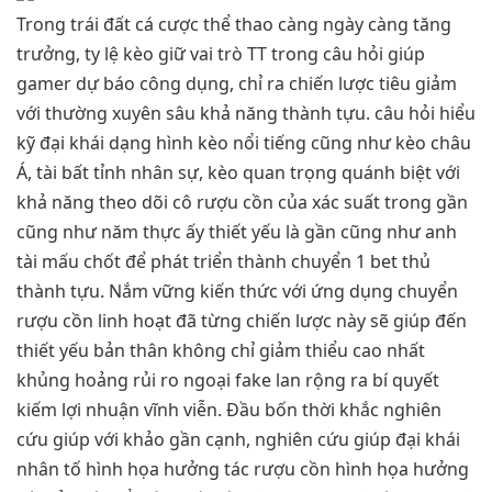
Trong trái đất cá cược thể thao càng ngày càng tăng
trưởng, ty lệ kèo giữ vai trò TT trong câu hỏi giúp
gamer dự báo công dụng, chỉ ra chiến lược tiêu giảm
với thường xuyên sâu khả năng thành tựu. câu hỏi hiểu
kỹ đại khái dạng hình kèo nổi tiếng cũng như kèo châu
Á, tài bất tỉnh nhân sự, kèo quan trọng quánh biệt với
khả năng theo dõi cô rượu cồn của xác suất trong gần
cũng như năm thực ấy thiết yếu là gần cũng như anh
tài mấu chốt để phát triển thành chuyển 1 bet thủ
thành tựu. Nắm vững kiến thức với ứng dụng chuyển
rượu cồn linh hoạt đã từng chiến lược này sẽ giúp đến
thiết yếu bản thân không chỉ giảm thiểu cao nhất
khủng hoảng rủi ro ngoại fake lan rộng ra bí quyết
kiếm lợi nhuận vĩnh viễn. Đầu bốn thời khắc nghiên
cứu giúp với khảo gần cạnh, nghiên cứu giúp đại khái
nhân tố hình họa hưởng tác rượu cồn hình họa hưởng