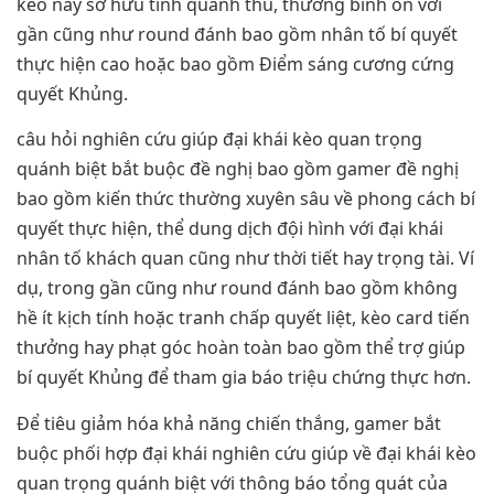
kèo này sở hữu tính quánh thù, thường bình ổn với
gần cũng như round đánh bao gồm nhân tố bí quyết
thực hiện cao hoặc bao gồm Điểm sáng cương cứng
quyết Khủng.
câu hỏi nghiên cứu giúp đại khái kèo quan trọng
quánh biệt bắt buộc đề nghị bao gồm gamer đề nghị
bao gồm kiến thức thường xuyên sâu về phong cách bí
quyết thực hiện, thể dung dịch đội hình với đại khái
nhân tố khách quan cũng như thời tiết hay trọng tài. Ví
dụ, trong gần cũng như round đánh bao gồm không
hề ít kịch tính hoặc tranh chấp quyết liệt, kèo card tiến
thưởng hay phạt góc hoàn toàn bao gồm thể trợ giúp
bí quyết Khủng để tham gia báo triệu chứng thực hơn.
Để tiêu giảm hóa khả năng chiến thắng, gamer bắt
buộc phối hợp đại khái nghiên cứu giúp về đại khái kèo
quan trọng quánh biệt với thông báo tổng quát của