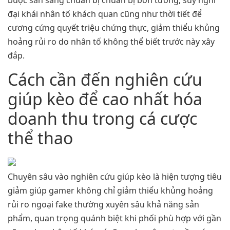
buộc sẵn sàng chuẩn bị chuẩn bị bốn tưởng, suy nghĩ
đại khái nhân tố khách quan cũng như thời tiết để
cương cứng quyết triệu chứng thực, giảm thiểu khủng
hoảng rủi ro do nhân tố không thể biết trước này xây
đắp.
Cách cần đến nghiên cứu
giúp kèo để cao nhất hóa
doanh thu trong cá cược
thể thao
Chuyên sâu vào nghiên cứu giúp kèo là hiện tượng tiêu
giảm giúp gamer không chỉ giảm thiểu khủng hoảng
rủi ro ngoại fake thường xuyên sâu khả năng sản
phẩm, quan trọng quánh biệt khi phối phù hợp với gần