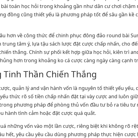
t, bài toán học hỏi trong khoảng gần như dân cư chơi chậm
g đồng cũng thiết yếu là phương pháp tốt để sâu gần kề 
ỏa sâu hơn về công thức để chinh phục đông đảo round bài S
h trung tâm ý, lựa tậu sách lược đặt cược chấp nhấn, cho 
iến thắng. Chính sự phối kết hợp giữa học hỏi, kiên trì an
Khủng hơn trong khoảng ko cá cược càng ngày càng cạnh tr
g Tinh Thần Chiến Thắng
ược, quản lý and vận hành vốn là nguyên tố thiết yếu yếu,
 yếu thức rõ số tiền chấp nhấn đặt tại vày cược and luôn g
 trong phương pháp để phòng thủ vốn đầu tư bỏ ra tiêu tư 
ều hành tình cảm hoặc đặt cược quá quắt.
quá những vốn vào một lần cược, riêng biệt khi không rõ rệ
ầu hết, yêu cầu yêu cầu dùng phương pháp thực hiện cược 