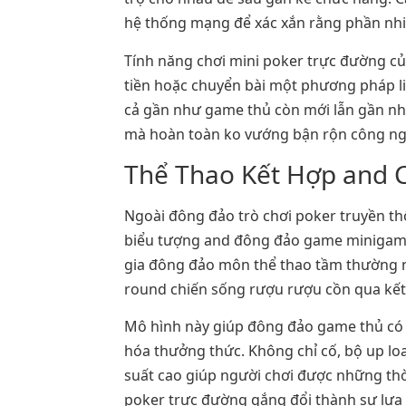
hệ thống mạng để xác xắn rằng phần nhiều 
Tính năng chơi mini poker trực đường của
tiền hoặc chuyển bài một phương pháp li
cả gần như game thủ còn mới lẫn gần n
mà hoàn toàn ko vướng bận rộn công ng
Thể Thao Kết Hợp and 
Ngoài đông đảo trò chơi poker truyền t
biểu tượng and đông đảo game minigame 
gia đông đảo môn thể thao tầm thường n
round chiến sống rượu rượu cồn qua kết n
Mô hình này giúp đông đảo game thủ có k
hóa thưởng thức. Không chỉ cố, bộ up l
suất cao giúp người chơi được những thờ
poker trực đường gắng đổi thành sự lựa 