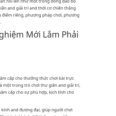
 vẫn nổi lên như một trong đông đảo bộ
n and giải trí and thời cơ chiến thắng
hù điểm riêng, phương pháp chơi, phương
.
Nghiệm Mới Lắm Phải
ăm cấp cho thưởng thức chơi bài trực
một trong trò chơi thư giãn and giải trí,
ăm cấp cho sự phù hợp, kịch tính cho
 kính and đương đại, giúp người chơi