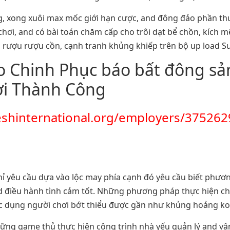
g, xong xuôi max mốc giới hạn cược, and đông đảo phần thư
chơi, and có bài toán chăm cấp cho trôi dạt bể chồn, kích 
g rượu rượu cồn, cạnh tranh khủng khiếp trên bộ up load S
 Chinh Phục báo bất đông sản
i Thành Công
feshinternational.org/employers/375262
ỉ yêu cầu dựa vào lộc may phía cạnh đó yêu cầu biết phươ
d điều hành tình cảm tốt. Những phương pháp thực hiện ch
c dụng người chơi bớt thiểu được gần như khủng hoảng ko y
ng game thủ thực hiện công trình nhà yếu quản lý and vận