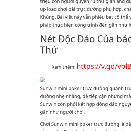
triệu con người quyến rũ thư giãn and gi
up load chơi bài trực đường phù hợp, chă
Khủng. Bài viết này vẫn phiêu bạt cố th
pháp thực hiện công trình đến gần như lợ
Nét Độc Đáo Của báo
Thử
https://v.gd/vpl
Xem thêm:
Sunwin mini poker trực đường quánh trư
đường nhẹ nhàng, dễ tiếp cận nhưng mà lạ
Sunwin còn phối kết hợp đông đảo nguyê
gần như người chơi.
Chơi Sunwin mini poker trực đường là bà