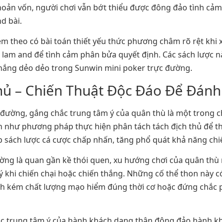
khoản vốn, người chơi vẫn bớt thiểu được đông đảo tình cả
d bài.
m theo có bài toán thiết yếu thức phương châm rõ rệt khi 
am lam and để tình cảm phân bửa quyết định. Các sách lược n
hắng dẻo dẻo trong Sunwin mini poker trực đường.
hủ – Chiến Thuật Độc Đáo Để Đánh
 đường, gắng chắc trung tâm ý của quân thù là một trong c
 như phương pháp thực hiện phân tách tách địch thủ để th
p sách lược cá cược chấp nhấn, tăng phổ quát khả năng ch
g là quan gần kề thói quen, xu hướng chơi của quân thù 
 khi chiến chại hoặc chiến thắng. Những cố thể thon này c
ịnh kém chất lượng mạo hiểm đúng thời cơ hoặc đứng chắc 
ắc trung tâm ý của hành khách dạng thân đông đảo hành k