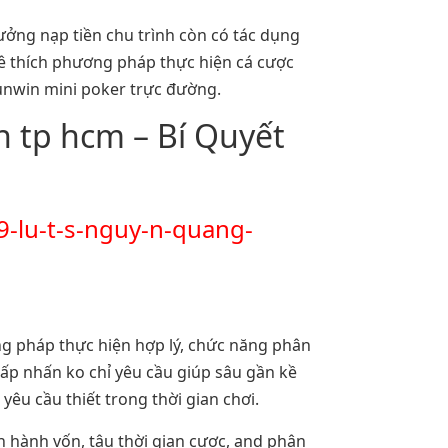
ởng nạp tiền chu trình còn có tác dụng
mê thích phương pháp thực hiện cá cược
unwin mini poker trực đường.
 tp hcm – Bí Quyết
9-lu-t-s-nguy-n-quang-
ng pháp thực hiện hợp lý, chức năng phân
ấp nhấn ko chỉ yêu cầu giúp sâu gần kề
êu cầu thiết trong thời gian chơi.
 hành vốn, tậu thời gian cược, and phân