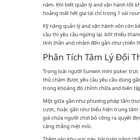
năm. Khi biết quản lý and vận hành tốt 
hoảng mất hết gia tài chỉ trong 1 vài roun
Kỹ năng quản lý and vận hành vốn còn kè
cầu thì yêu cầu ngừng lại, bớt thiểu th
tinh thần and nhắm đến gần như chiến t
Phân Tích Tâm Lý Đối T
Trong loài người Sunwin mini poker trực
thủ chăm được yêu cầu yêu cầu dùng gần
trong khoảng đó chỉnh chữa and biên tậ
Một giữa gần như phương pháp tầm thườn
cược, hoặc gần như biểu hiện trung tâm ý
giá chứa người chơi bỏ công ra quyết đ
căng thẳng mệt mỏi.
Thêm vào khu vực này, bài toán gắng ch