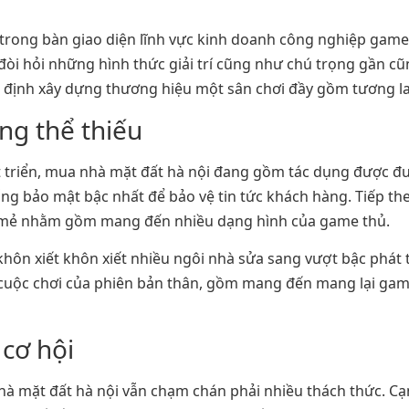
a trong bàn giao diện lĩnh vực kinh doanh công nghiệp game
ự đòi hỏi những hình thức giải trí cũng như chú trọng gần
định xây dựng thương hiệu một sân chơi đầy gồm tương lai
ng thể thiếu
t triển, mua nhà mặt đất hà nội đang gồm tác dụng được đư
thống bảo mật bậc nhất để bảo vệ tin tức khách hàng. Tiếp t
ới mẻ nhằm gồm mang đến nhiều dạng hình của game thủ.
 khôn xiết khôn xiết nhiều ngôi nhà sửa sang vượt bậc phá
 cuộc chơi của phiên bản thân, gồm mang đến mang lại ga
cơ hội
à mặt đất hà nội vẫn chạm chán phải nhiều thách thức. Cạ