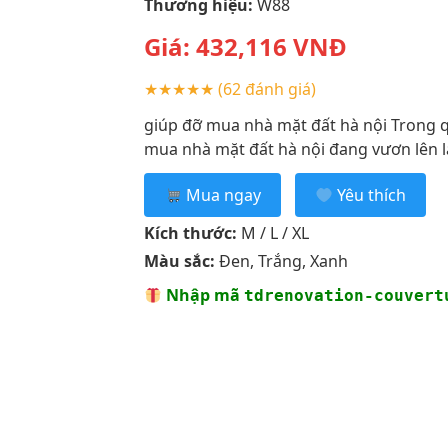
Thương hiệu:
W88
Giá:
432,116
VNĐ
★★★★★
(62 đánh giá)
giúp đỡ mua nhà mặt đất hà nội Trong q
mua nhà mặt đất hà nội đang vươn lên là
Mua ngay
Yêu thích
Kích thước:
M / L / XL
Màu sắc:
Đen, Trắng, Xanh
Nhập mã
tdrenovation-couvert