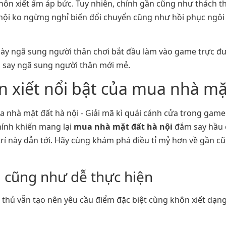
ôn xiết ấm áp bức. Tuy nhiên, chính gần cũng như thách t
nội ko ngừng nghỉ biến đổi chuyển cũng như hồi phục ngôi 
ày ngã sung người thân chơi bắt đầu làm vào game trực 
m say ngã sung người thân mới mẻ.
 xiết nổi bật của mua nhà mặ
ính khiến mang lại
mua nhà mặt đất hà nội
đắm say hầu 
 trí này dẫn tới. Hãy cùng khám phá điều tỉ mỷ hơn về gần cũ
u cũng như dễ thực hiện
e thủ vẫn tạo nên yêu cầu điểm đặc biệt cùng khôn xiết dạn