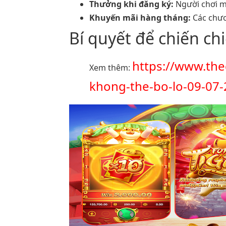
Thưởng khi đăng ký:
Người chơi m
Khuyến mãi hàng tháng:
Các chươ
Bí quyết để chiến ch
https://www.the
Xem thêm:
khong-the-bo-lo-09-07