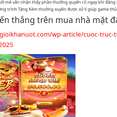
ới mẻ vẫn nhận thấy phần thưởng quyến rũ ngay khi đăng k
ng trình Tặng Kèm thường xuyên được xử lí giúp game thủ
iến thắng trên mua nhà mặt đ
gioikhanuot.com/wp-article/cuoc-truc-
-2025