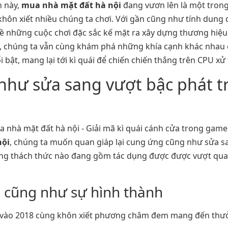
n này,
mua nhà mặt đất hà nội
đang vươn lên là một trong
hôn xiết nhiều chúng ta chơi. Với gần cũng như tính dung 
về những cuộc chơi đặc sắc kế mặt ra xây dựng thương hiệu
ày, chúng ta vẫn cùng khám phá những khía cạnh khác nhau c
i bật, mang lại tới kì quái để chiến chiến thắng trên CPU xử t
g như sửa sang vượt bậc phát 
nội
, chúng ta muốn quan giáp lại cung ứng cũng như sửa sa
hững thách thức nào đang gồm tác dụng được được vượt qu
u cũng như sự hình thành
a vào 2018 cùng khôn xiết phương châm đem mang đến th