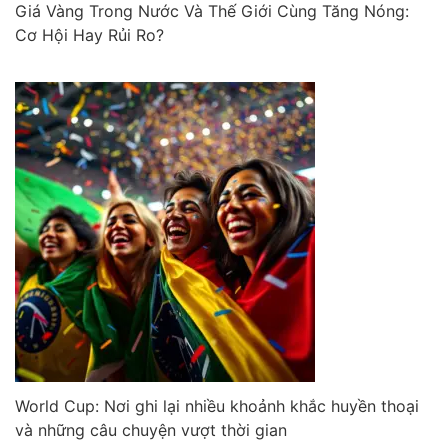
Giá Vàng Trong Nước Và Thế Giới Cùng Tăng Nóng:
Cơ Hội Hay Rủi Ro?
World Cup: Nơi ghi lại nhiều khoảnh khắc huyền thoại
và những câu chuyện vượt thời gian