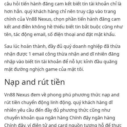
câu hỏi tiến hành đăng cam kết biết tin tài khoản chỉ là
hơn hẳn. quý khách hàng chỉ nên truy cập vào trang
chính của Vn88 Nexus, chọn phần tiến hành đăng cam
kết and điền không hề thiếu biết tin bắt buộc cũng như
tên, tác động email, số điện thoại and đặt mật khẩu.
Sau lúc hoàn thành, đầy đủ quý doanh nghiệp đã thừa
nhận được 1 email công thừa nhận and dĩ nhiên đăng
nhập vào biết tin tài khoản để nỗ lực kỉnh đầu quãng
mặt đường nghịch game của mặt tôi.
Nạp and rút tiền
Vn88 Nexus đem về phong phú phương thức nạp and
rút tiền chuyển động linh động. quý khách hàng dĩ
nhiên yêu cầu đến đầy đủ phương thức cũng như
chuyển khoản qua ngân hàng Chính đậy ngân hàng
Chính đậy, ví điện tử and card nguồn tương hỗ để thực