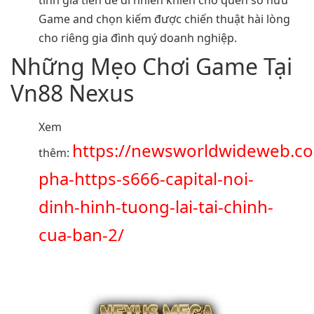
Game and chọn kiếm được chiến thuật hài lòng
cho riêng gia đình quý doanh nghiệp.
Những Mẹo Chơi Game Tại
Vn88 Nexus
Xem
https://newsworldwideweb.c
thêm:
pha-https-s666-capital-noi-
dinh-hinh-tuong-lai-tai-chinh-
cua-ban-2/