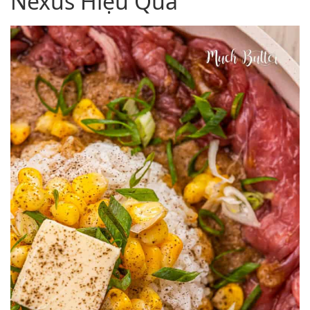
Nexus Hiệu Quả