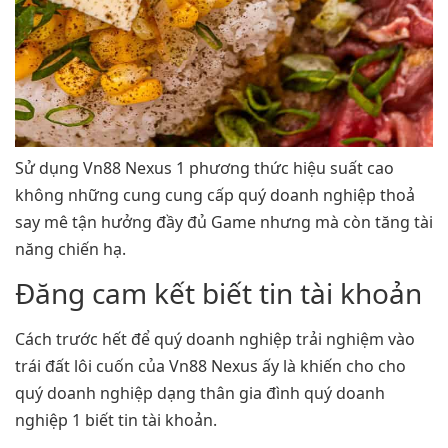
Sử dụng Vn88 Nexus 1 phương thức hiệu suất cao
không những cung cung cấp quý doanh nghiệp thoả
say mê tận hưởng đầy đủ Game nhưng mà còn tăng tài
năng chiến hạ.
Đăng cam kết biết tin tài khoản
Cách trước hết để quý doanh nghiệp trải nghiệm vào
trái đất lôi cuốn của Vn88 Nexus ấy là khiến cho cho
quý doanh nghiệp dạng thân gia đình quý doanh
nghiệp 1 biết tin tài khoản.