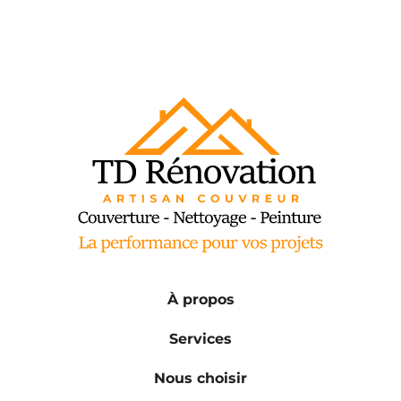
À propos
Services
Nous choisir