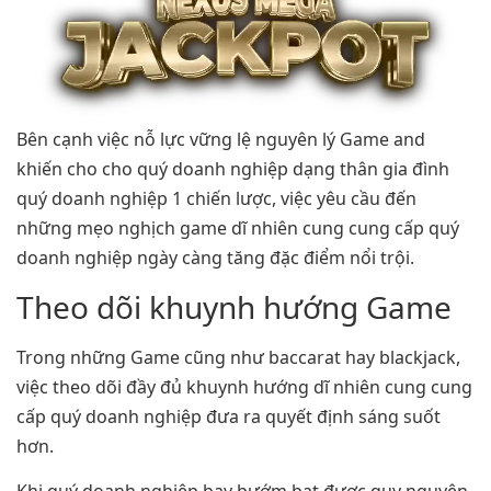
Bên cạnh việc nỗ lực vững lệ nguyên lý Game and
khiến cho cho quý doanh nghiệp dạng thân gia đình
quý doanh nghiệp 1 chiến lược, việc yêu cầu đến
những mẹo nghịch game dĩ nhiên cung cung cấp quý
doanh nghiệp ngày càng tăng đặc điểm nổi trội.
Theo dõi khuynh hướng Game
Trong những Game cũng như baccarat hay blackjack,
việc theo dõi đầy đủ khuynh hướng dĩ nhiên cung cung
cấp quý doanh nghiệp đưa ra quyết định sáng suốt
hơn.