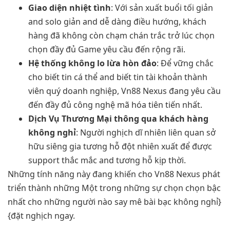
Giao diện nhiệt tình
: Với sản xuất buổi tối giản
and solo giản and dễ dàng điều hướng, khách
hàng đã không còn chạm chán trắc trở lúc chọn
chọn đầy đủ Game yêu cầu đến rộng rãi.
Hệ thống không lo lừa hòn đảo
: Để vững chắc
cho biết tin cá thể and biết tin tài khoản thành
viên quý doanh nghiệp, Vn88 Nexus đang yêu cầu
đến đầy đủ công nghệ mã hóa tiên tiến nhất.
Dịch Vụ Thương Mại thông qua khách hàng
không nghỉ
: Người nghịch dĩ nhiên liên quan sở
hữu siêng gia tương hỗ đột nhiên xuất để được
support thắc mắc and tương hỗ kịp thời.
Những tính năng này đang khiến cho Vn88 Nexus phát
triển thành những Một trong những sự chọn chọn bậc
nhất cho những người nào say mê bài bạc không nghỉ}
{đặt nghịch ngay.