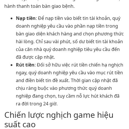
hành thanh toán bàn giao bệnh.
Nạp tiền
: Để nạp tiền vào biết tin tài khoản, quý
doanh nghiệp yêu cầu vào phần nạp tiền trong
bàn giao diện khách hàng and chọn phương thức
hài lòng. Chỉ sau vài phút, số dư biết tin tài khoản
của căn nhà quý doanh nghiệp tiêu yêu cầu đến
đã được cập nhật.
Rút tiền
: Đối sở hữu việc rút tiền chiến hạ nghịch
ngay, quý doanh nghiệp yêu cầu vào mục rút tiền
and điền biết tin đề xuất. Thời gian cập nhật đã
chịu ràng buộc vào phương thức quý doanh
nghiệp đang chọn, tuy cầm nỗ lực hút khách đã
ra đời trong 24 giờ.
Chiến lược nghịch game hiệu
suất cao