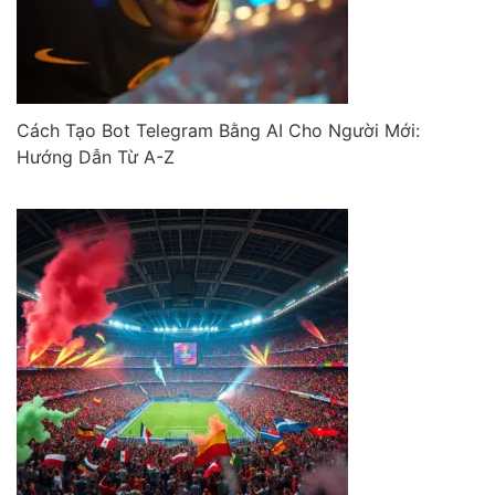
Cách Tạo Bot Telegram Bằng AI Cho Người Mới:
Hướng Dẫn Từ A-Z