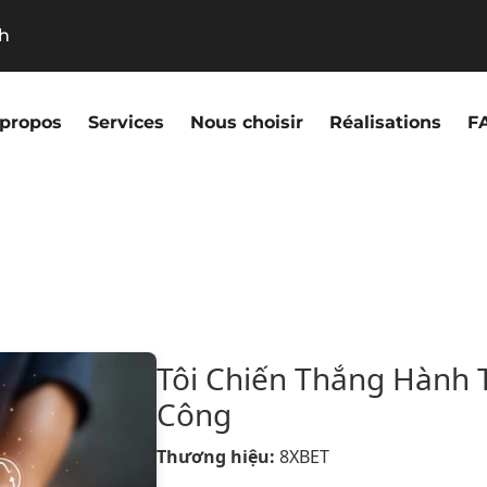
9h
 propos
Services
Nous choisir
Réalisations
F
Tôi Chiến Thắng Hành 
Công
Thương hiệu:
8XBET