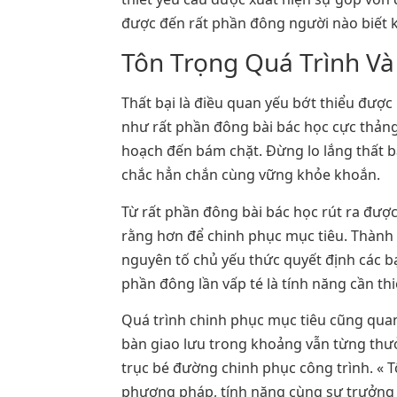
được đến rất phần đông người nào biết 
Tôn Trọng Quá Trình Và
Thất bại là điều quan yếu bớt thiểu được
như rất phần đông bài bác học cực thảng
hoạch đến bám chặt. Đừng lo lắng thất 
chắc hẳn chắn cùng vững khỏe khoắn.
Từ rất phần đông bài bác học rút ra được
rằng hơn để chinh phục mục tiêu. Thành 
nguyên tố chủ yếu thức quyết định các b
phần đông lần vấp té là tính năng cần thi
Quá trình chinh phục mục tiêu cũng quan
bàn giao lưu trong khoảng vẫn từng thư
trục bé đường chinh phục công trình. « T
phương pháp, tính năng cùng sự trưởng 