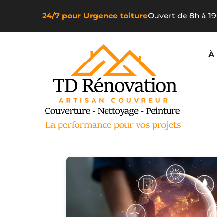
24/7 pour Urgence toiture
Ouvert de 8h à 1
À