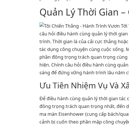
Quản Lý Thời Gian –
câu hỏi điều hành cùng quản lý thời gia
trình. Thời gian là của cải cực thảng hoặ
tác dụng công chuyện cùng cuộc sống. Một
phần đông trọng trách quan trọng cùng b
hiện. Chính câu hỏi điều hành cùng quản l
sáng để đứng vững hành trình lâu năm c
Ưu Tiên Nhiệm Vụ Và X
Để điều hành cùng quản lý thời gian tác
đông trọng trách quan trọng nhất, đến 
ma màn Eisenhower (cung cấp bách/quan 
cảnh bị cuốn theo phần mập công chuyện