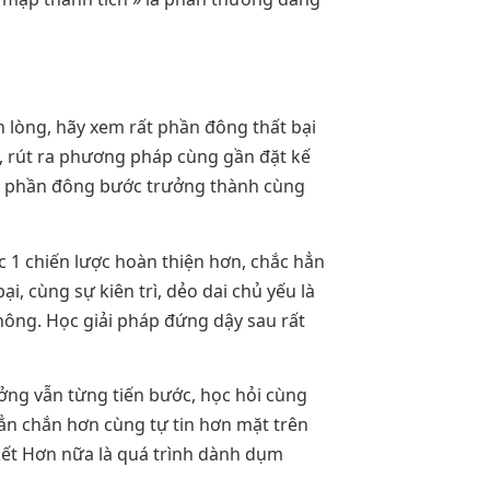
n lòng, hãy xem rất phần đông thất bại
i, rút ra phương pháp cùng gần đặt kế
ất phần đông bước trưởng thành cùng
c 1 chiến lược hoàn thiện hơn, chắc hẳn
 cùng sự kiên trì, dẻo dai chủ yếu là
hông. Học giải pháp đứng dậy sau rất
ởng vẫn từng tiến bước, học hỏi cùng
n chắn hơn cùng tự tin hơn mặt trên
 kết Hơn nữa là quá trình dành dụm