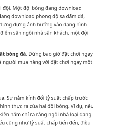
hai đội. Một đội bóng đang download
 đang download phong độ sa đấm đá,
hịu đựng đựng ảnh hưởng vào dạng hình
 điểm sân ngôi nhà sân khách, một đội
uất bóng đá
. Đừng bao giờ đặt chơi ngay
à người mua hàng với đặt chơi ngay một
ua. Sự nắm kỉnh đổi tỷ suất chấp trước
ình thực ra của hai đội bóng. Ví dụ, nếu
 kiên nắm chỉ ra rằng ngôi nhà loại đang
u cũng như tỷ suất chấp tiến đến, điều