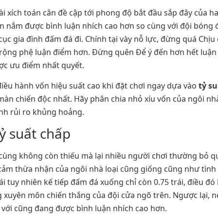
ài xích toán cân đề cập tới phong độ bắt đầu sắp đây của 
n nắm được bình luận nhích cao hơn so cùng với đội bóng
 cục gia đình đấm đá đi. Chính tại vày nỗ lực, đừng quá C
 rộng phệ luận điểm hơn. Đừng quên Để ý đến hơn hết luận
ợc ưu điểm nhất quyết.
điều hành vốn hiệu suất cao khi đặt chơi ngay dựa vào
tỷ s
màn chiến độc nhất. Hãy phân chia nhỏ xíu vốn của ngôi nh
nh rủi ro khủng hoảng.
ỷ suất chấp
 cùng không còn thiếu mà lại nhiều người chơi thường bỏ q
ảm thừa nhận của ngôi nhà loại cũng giống cũng như tình h
i tuy nhiên kế tiếp đấm đá xuống chỉ còn 0.75 trái, điều đó
 xuyên môn chiến thắng của đội cửa ngõ trên. Ngược lại, nế
n với cũng đang được bình luận nhích cao hơn.