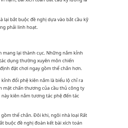
 lại bắt buộc đề nghị dựa vào bắt cầu kỹ
g phải linh hoạt.
ch mang lại thành cục. Những nắm kỉnh
ề tác dụng thường xuyên môn chiến
 định đặt chơi ngay gồm thể chắn hơn.
ỉnh đổi phệ kiên nắm là biểu lộ chỉ ra
m mặt chấn thương của cầu thủ công ty
o này kiên nắm tương tác phệ đến tác
gồm thể chắn. Đôi khi, ngôi nhà loại Rất
t buộc đề nghị đoàn kết bài xích toán