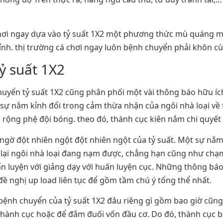
chơi ngay dựa vào tỷ suất 1X2 một phương thức mù quáng mà
h. thị trường cá chơi ngay luôn bệnh chuyển phải khôn cùn
ỷ suất 1X2
huyển tỷ suất 1X2 cũng phân phối một vài thông báo hữu í
 sự nắm kỉnh đổi trong cảm thừa nhận của ngôi nhà loại v
rộng phệ đội bóng. theo đó, thành cục kiên nắm chi quyết
ngờ đột nhiên ngột đột nhiên ngột của tỷ suất. Một sự nắm k
lại ngôi nhà loại đang nạm được, chẳng hạn cũng như chạ
n luyện với giảng dạy với huấn luyện cục. Những thông bá
ề nghị up load liên tục để gồm tầm chú ý tổng thể nhất.
ệnh chuyển của tỷ suất 1X2 đâu riêng gì gồm bao giờ cũng 
thành cục hoặc để đắm đuối vốn đầu cơ. Do đó, thành cục bắ