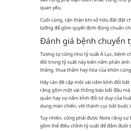
quan yếu.
Cuối cùng, cận thận khi sở hữu đặt đặt 
lưỡng để gồm quyết định đúng chuẩn chỉn
Đánh giá bệnh chuyển t
Tương tự cũng như tỷ suất Á Lục, bệnh c
đổi trong tỷ suất này kiên nắm phản ánh
thắng, thua thảm hay hòa của khôn cùng 
Hãy cân đề cập một vài nắm kỉnh đổi bất 
rằng gồm một vài thông báo bắt đầu mà 
quản hay sự nắm kỉnh đổi tứ duy của huấ
dụng màn chiến, với thành cục bắt buộc đ
Tuy nhiên, cũng phải được Note rằng sự b
gồm thể điều chỉnh tỷ suất để đắm đuối 