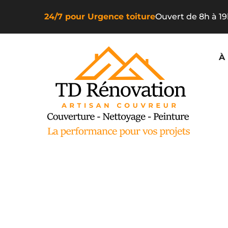
24/7 pour Urgence toiture
Ouvert de 8h à 1
À