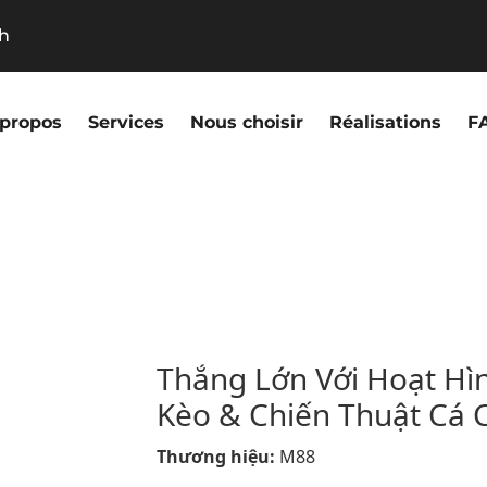
9h
 propos
Services
Nous choisir
Réalisations
F
Thắng Lớn Với Hoạt Hìn
Kèo & Chiến Thuật Cá
Thương hiệu:
M88