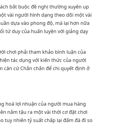
khách bắt buộc đề nghị thường xuyên up
ột vài người hình dạng theo dõi một vài
 thuần dựa vào phong độ, mà lại hơn nữa
i tứ duy của huấn luyện với giảng dạy
ười chơi phải tham khảo bình luận của
iện tác dụng với kiến thức của người
m căn cứ Chắn chắn để chi quyết định ở
ông hoá lợi nhuận của người mua hàng
ên nắm tậu ra một vài thời cơ đặt chơi
tuy nhiên tỷ suất chấp lại đấm đá đi so