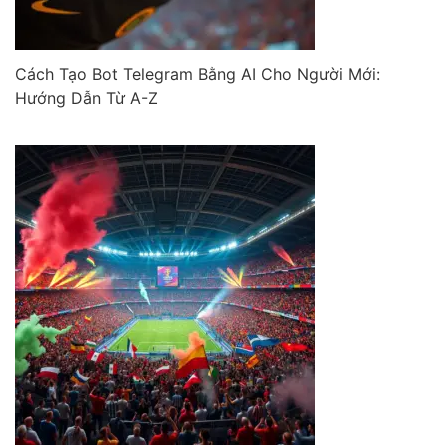
Cách Tạo Bot Telegram Bằng AI Cho Người Mới:
Hướng Dẫn Từ A-Z