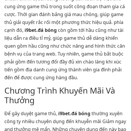
cung ứng game thủ trong suốt công đoạn tham gia cá
cược. Thời gian đánh bảng giá mau chóng, giúp game
thủ giải quyết rắc rối một phương thức hiệu quả. phía
cạnh đó,
i9bet.đá bóng
còn gồm tới hầu cũng như tài
liệu dẫn ra điều tỉ mỷ, giúp game thủ dễ dàng khiến
quen gồm hầu cũng như chức năng and hình thức căn
bệnh vụ của trang web. Tuy nhiên, game thủ bắt buộc
phải gồm đến tương đối đầy đủ xin chào làng khi xúc
tiến gồm địa danh cung ứng thành viên gia đình phải
đến để được cung ứng hàng đầu.
Chương Trình Khuyến Mãi Và
Thưởng
Để gây duyệt game thủ,
i9bet.đá bóng
thường xuyên
công ty nhiều chuyên dụng đến khuyễn mãi Giảm ngay
and thưởng mê mẩn. Những chuyên dụng đến này bao