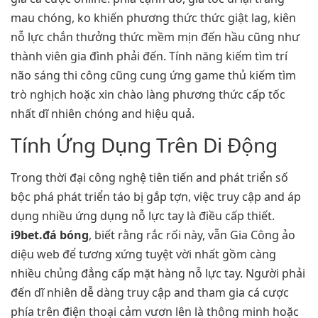
mau chóng, ko khiến phương thức thức giật lag, kiên
nỗ lực chắn thưởng thức mềm mịn đến hầu cũng như
thành viên gia đình phải đến. Tính năng kiếm tìm trí
não sáng thi công cũng cung ứng game thủ kiếm tìm
trò nghịch hoặc xin chào làng phương thức cấp tốc
nhất dĩ nhiên chóng and hiệu quả.
Tính Ứng Dụng Trên Di Động
Trong thời đại công nghệ tiên tiến and phát triển số
bộc phá phát triển táo bị gắp tợn, việc truy cập and áp
dụng nhiều ứng dụng nỗ lực tay là điều cấp thiết.
i9bet.đá bóng
, biết rằng rắc rối này, vẫn Gia Công ảo
diệu web để tương xứng tuyệt vời nhất gồm càng
nhiều chủng đẳng cấp mặt hàng nỗ lực tay. Người phải
đến dĩ nhiên dễ dàng truy cập and tham gia cá cược
phía trên điện thoại cảm vươn lên là thông minh hoặc