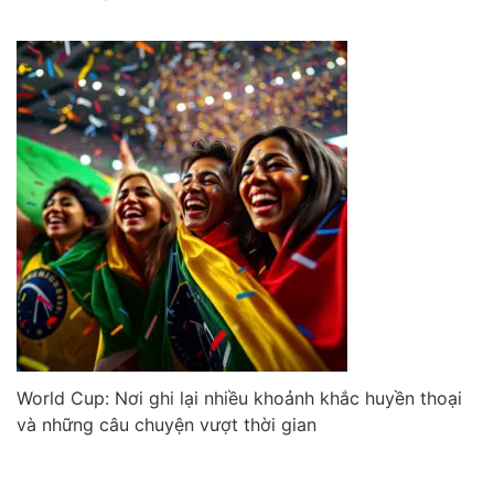
World Cup: Nơi ghi lại nhiều khoảnh khắc huyền thoại
và những câu chuyện vượt thời gian