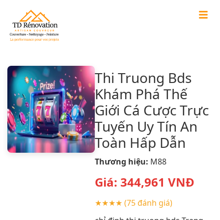
Thi Truong Bds
Khám Phá Thế
Giới Cá Cược Trực
Tuyến Uy Tín An
Toàn Hấp Dẫn
Thương hiệu:
M88
Giá:
344,961
VNĐ
★★★★
(75 đánh giá)