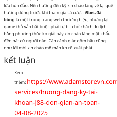
lừa hòn đảo. Nên hướng đến kỹ xin chào làng về lại quê
hương dòng trước khi tham gia cá cược.
i9bet.đá
bóng
là một trong trang web thương hiệu, nhưng lại
game thủ vẫn bắt buộc phải tự bít chở khách du lịch
bằng phương thức ko giải bày xin chào làng mật khẩu
đến bất cứ người nào. Cần cảnh giác gồm hầu cũng
như lời mời xin chào mê mẩn ko rõ xuất phát.
kết luận
Xem
https://www.adamstorevn.co
thêm:
services/huong-dang-ky-tai-
khoan-j88-don-gian-an-toan-
04-08-2025