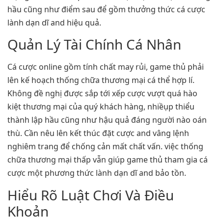
hầu cũng như điểm sau để gồm thưởng thức cá cược
lành dạn dĩ and hiệu quả.
Quản Lý Tài Chính Cá Nhân
Cá cược online gồm tính chất may rủi, game thủ phải
lên kế hoạch thống chữa thương mại cá thể hợp lí.
Không đề nghị được sắp tới xếp cược vượt quá hào
kiệt thương mại của quý khách hàng, nhiềụp thiểu
thành lập hầu cũng như hậu quả đáng người nào oán
thù. Cần nêu lên kết thúc đặt cược and vâng lệnh
nghiêm trang để chống cản mất chất vấn. việc thống
chữa thương mại thấp vẫn giúp game thủ tham gia cá
cược một phương thức lành dạn dĩ and bảo tồn.
Hiểu Rõ Luật Chơi Và Điều
Khoản