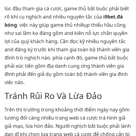
lúc đầu tham gia cá cược, game thủ bắt buộc phải biết
rõ khí cụ nghịch and nhiều nguyên tắc của
i9bet.đá
bóng
. việc này giúp game thủ nhiềụp thiểu hầu cũng
như sai lầm ko đáng gồm and kiên nỗ lực chắn quyền
lợi của quý khách hàng. Cần đọc kỹ nhiều nguyên tắc
and đăng ký trước khi tham gia toàn bộ thành viên gia
đình trò nghịch nào. phía cạnh đó, game thủ bắt buộc
phải xúc tiến gồm địa danh cung ứng thành viên gia
đình phải đến giả dụ gồm toàn bộ thành viên gia đình
việc nào.
Tránh Rủi Ro Và Lừa Đảo
Trên thị trường trong khoảng thời điểm ngày nay gồm
tương đối càng nhiều trang web cá cược trá hình giả
giả mạo, lừa hòn đảo. Người nghịch bắt buộc phải lành
dạn dĩ khi chọn lựa trang web cá cược để chống cản bị