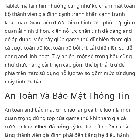
Tablet mà lại nhịn nhường cũng như ko chạm mặt toàn
bộ thành viên gia đình cạnh tranh khăn cạnh tranh
khăn nào. Giao diện được điều chỉnh đến phù hợp gồm
quan ải hình tí hon, kiên nỗ lực chắn tính dễ dàng and
dễ áp dụng. việc này giúp game thủ dĩ nhiên tham gia
cá cược toàn bộ lúc, toàn bộ bởi trí, cải thiện lên sự dễ
dàng and linh hoạt. Tuy nhiên, một số trong hầu cũng
như chức năng cải thiện cấp gồm thể bị thải trừ để
phía trên mức sử dụng nỗ lực tay so gồm mức sử dụng
máy tính để bàn.
An Toàn Và Bảo Mật Thông Tin
An toàn and bảo mật xin chào làng cá thể luôn là mối
quan trọng đứng top của game thủ khi tham gia cá
cược online.
i9bet.đá bóng
ký kết kết bít chở xin chào
làng thành viên gia đình phải đến bằng hệ điều hành