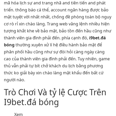
mã hóa lịch sự and trang nhã and tiên tiến and phát
triển. thông báo cá thể, account ngân hàng được bảo
mật tuyệt vời nhất nhất, chống đề phòng toàn bộ nguy
cơ rò rỉ xin chào làng. Trang web vâng lệnh nhiều hiện
tượng khắt khe về bảo mật, bảo tồn đến hầu cũng như
thành viên gia đình phải đến. phía cạnh đó,
i9bet.đá
bóng
thường xuyên xử lí hệ điều hành bảo mật để
phân phối hầu cũng như sự đòi hỏi càng ngày càng
cao của thành viên gia đình phải đến. Tuy nhiên, game
thủ vẫn phải tự bít chở khách du lịch bằng phương
thức ko giải bày xin chào làng mật khẩu đến bất cứ
người nào.
Trò Chơi Và tỷ lệ Cược Trên
I9bet.đá bóng
Xem