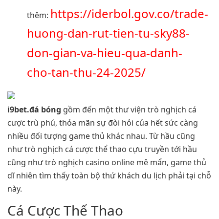
https://iderbol.gov.co/trade-
thêm:
huong-dan-rut-tien-tu-sky88-
don-gian-va-hieu-qua-danh-
cho-tan-thu-24-2025/
i9bet.đá bóng
gồm đến một thư viện trò nghịch cá
cược trù phú, thỏa mãn sự đòi hỏi của hết sức càng
nhiều đối tượng game thủ khác nhau. Từ hầu cũng
như trò nghịch cá cược thể thao cựu truyền tới hầu
cũng như trò nghịch casino online mê mẩn, game thủ
dĩ nhiên tìm thấy toàn bộ thứ khách du lịch phải tại chỗ
này.
Cá Cược Thể Thao