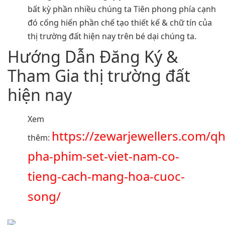
bất kỳ phần nhiều chúng ta Tiên phong phía cạnh
đó cống hiến phần chế tạo thiết kế & chữ tín của
thị trường đất hiện nay trên bé dại chúng ta.
Hướng Dẫn Đăng Ký &
Tham Gia thị trường đất
hiện nay
Xem
https://zewarjewellers.com/q
thêm:
pha-phim-set-viet-nam-co-
tieng-cach-mang-hoa-cuoc-
song/