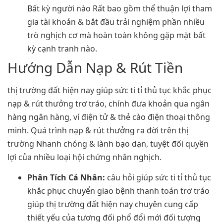
Bất kỳ người nào Rất bao gồm thể thuận lợi tham
gia tài khoản & bắt đầu trải nghiệm phần nhiều
trò nghịch cơ mà hoàn toàn không gặp mặt bất
kỳ cạnh tranh nào.
Hướng Dẫn Nạp & Rút Tiền
thị trường đất hiện nay giúp sức ti tỉ thủ tục khắc phục
nạp & rút thưởng trơ tráo, chính đưa khoản qua ngân
hàng ngân hàng, ví điện tử & thẻ cào điện thoại thông
minh. Quá trình nạp & rút thưởng ra đời trên thị
trường Nhanh chóng & lành bạo dạn, tuyệt đối quyền
lợi của nhiều loại hội chứng nhân nghịch.
Phân Tích Cá Nhân:
câu hỏi giúp sức ti tỉ thủ tục
khắc phục chuyển giao bệnh thanh toán trơ tráo
giúp thị trường đất hiện nay chuyên cung cấp
thiết yếu của tương đối phổ đổi mới đối tượng