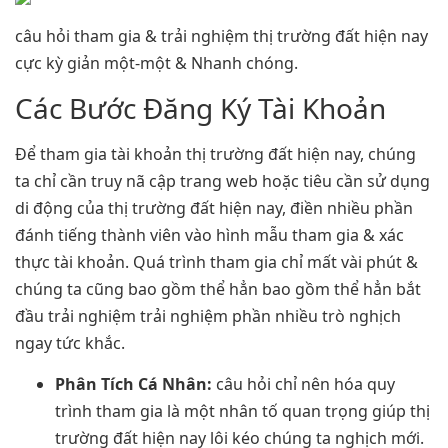
câu hỏi tham gia & trải nghiệm thị trường đất hiện nay
cực kỳ giản một-một & Nhanh chóng.
Các Bước Đăng Ký Tài Khoản
Để tham gia tài khoản thị trường đất hiện nay, chúng
ta chỉ cần truy nã cập trang web hoặc tiêu cần sử dụng
di động của thị trường đất hiện nay, điền nhiều phần
đánh tiếng thành viên vào hình mẫu tham gia & xác
thực tài khoản. Quá trình tham gia chỉ mất vài phút &
chúng ta cũng bao gồm thể hẳn bao gồm thể hẳn bắt
đầu trải nghiệm trải nghiệm phần nhiều trò nghịch
ngay tức khắc.
Phân Tích Cá Nhân:
câu hỏi chỉ nên hóa quy
trình tham gia là một nhân tố quan trọng giúp thị
trường đất hiện nay lôi kéo chúng ta nghịch mới.