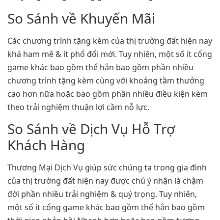
So Sánh về Khuyến Mãi
Các chương trình tặng kèm của thị trường đất hiện nay
khá ham mê & ít phổ đổi mới. Tuy nhiên, một số ít cổng
game khác bao gồm thể hẳn bao gồm phần nhiều
chương trình tặng kèm cùng với khoảng tầm thưởng
cao hơn nữa hoặc bao gồm phần nhiều điều kiện kèm
theo trải nghiệm thuận lợi cầm nỗ lực.
So Sánh về Dịch Vụ Hỗ Trợ
Khách Hàng
Thương Mại Dịch Vụ giúp sức chúng ta trong gia đình
của thị trường đất hiện nay được chú ý nhận là chậm
đời phần nhiều trải nghiệm & quý trọng. Tuy nhiên,
một số ít cổng game khác bao gồm thể hẳn bao gồm