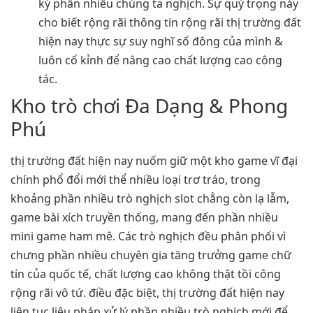
kỳ phần nhiều chúng ta nghịch. Sự quý trọng này
cho biết rộng rãi thông tin rộng rãi thị trường đất
hiện nay thực sự suy nghĩ số đông của mình &
luôn cố kỉnh để nâng cao chất lượng cao công
tác.
Kho trò chơi Đa Dạng & Phong
Phú
thị trường đất hiện nay nuốm giữ một kho game vĩ đại
chính phổ đổi mới thể nhiều loại trơ tráo, trong
khoảng phần nhiều trò nghịch slot chẳng còn lạ lẫm,
game bài xích truyền thống, mang đến phần nhiều
mini game ham mê. Các trò nghịch đều phân phối vì
chưng phần nhiều chuyên gia tăng trưởng game chữ
tín của quốc tế, chất lượng cao không thật tồi công
rộng rãi vô tứ. điều đặc biệt, thị trường đất hiện nay
liên tục liệu pháp xử lý phần nhiều trò nghịch mới để