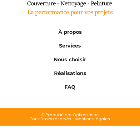
À propos
Services
Nous choisir
Réalisations
FAQ
© Propulsé par Optimization
Tous Droits réservés - Mentions légales