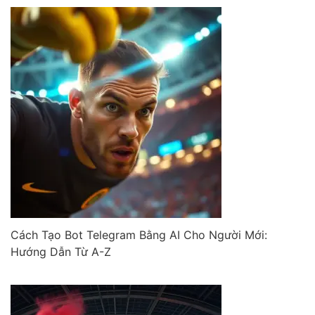
Cách Tạo Bot Telegram Bằng AI Cho Người Mới:
Hướng Dẫn Từ A-Z