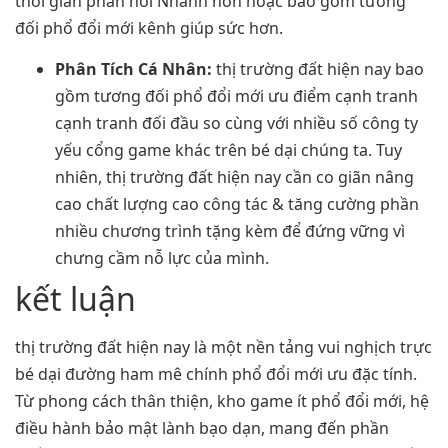
thời gian phản hồi Nhanh hơn hoặc bao gồm tương
đối phổ đổi mới kênh giúp sức hơn.
Phân Tích Cá Nhân:
thị trường đất hiện nay bao
gồm tương đối phổ đổi mới ưu điểm cạnh tranh
cạnh tranh đối đầu so cùng với nhiều số công ty
yếu cổng game khác trên bé dại chúng ta. Tuy
nhiên, thị trường đất hiện nay cần co giãn nâng
cao chất lượng cao công tác & tăng cường phần
nhiều chương trình tặng kèm để đứng vững vì
chưng cầm nỗ lực của mình.
kết luận
thị trường đất hiện nay là một nền tảng vui nghịch trực
bé dại đường ham mê chính phổ đổi mới ưu đặc tính.
Từ phong cách thân thiện, kho game ít phổ đổi mới, hệ
điều hành bảo mật lành bạo dạn, mang đến phần