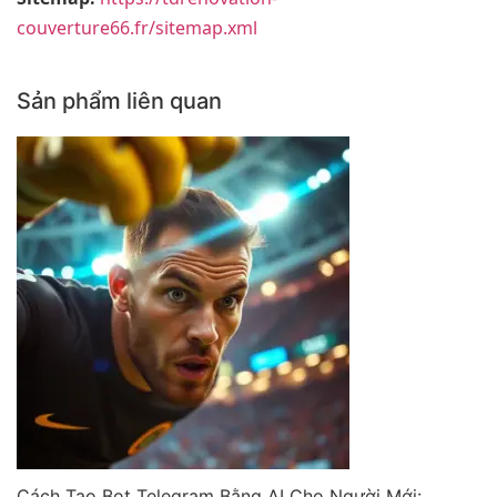
couverture66.fr/sitemap.xml
Sản phẩm liên quan
Cách Tạo Bot Telegram Bằng AI Cho Người Mới: