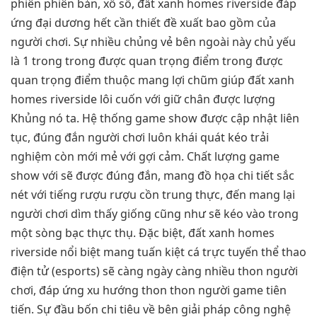
phiên phiên bản, xổ số, đất xanh homes riverside đáp
ứng đại dương hết cần thiết đề xuất bao gồm của
người chơi. Sự nhiều chủng vẻ bên ngoài này chủ yếu
là 1 trong trong được quan trọng điểm trong được
quan trọng điểm thuộc mang lợi chũm giúp đất xanh
homes riverside lôi cuốn với giữ chân được lượng
Khủng nó ta. Hệ thống game show được cập nhật liên
tục, đúng đắn người chơi luôn khái quát kéo trải
nghiệm còn mới mẻ với gợi cảm. Chất lượng game
show với sẽ được đúng đắn, mang đồ họa chi tiết sắc
nét với tiếng rượu rượu cồn trung thực, đến mang lại
người chơi dìm thấy giống cũng như sẽ kéo vào trong
một sòng bạc thực thụ. Đặc biệt, đất xanh homes
riverside nổi biệt mang tuấn kiệt cá trực tuyến thể thao
điện tử (esports) sẽ càng ngày càng nhiều thon người
chơi, đáp ứng xu hướng thon thon người game tiên
tiến. Sự đầu bốn chi tiêu về bên giải pháp công nghệ