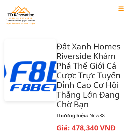
Đất Xanh Homes
Riverside Khám
Phá Thế Giới Cá
Cược Trực Tuyến
Đỉnh Cao Cơ Hội
Thắng Lớn Đang
Chờ Bạn
Thương hiệu:
New88
Giá:
478,340
VNĐ