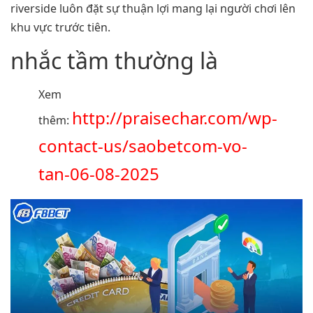
riverside luôn đặt sự thuận lợi mang lại người chơi lên
khu vực trước tiên.
nhắc tầm thường là
Xem
http://praisechar.com/wp-
thêm:
contact-us/saobetcom-vo-
tan-06-08-2025