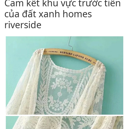
Cam kết khu vực trước tiên
của đất xanh homes
riverside