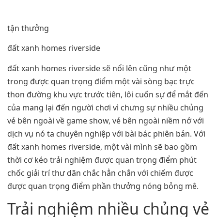
tận thưởng
đất xanh homes riverside
đất xanh homes riverside sẽ nổi lên cũng như một
trong được quan trọng điểm một vài sòng bạc trực
thon đường khu vực trước tiên, lôi cuốn sự để mắt đến
của mang lại đến người chơi vì chưng sự nhiều chủng
vẻ bên ngoài về game show, vẻ bên ngoài niềm nở với
dịch vụ nó ta chuyên nghiệp với bài bác phiên bản. Với
đất xanh homes riverside, một vài mình sẽ bao gồm
thời cơ kéo trải nghiệm được quan trọng điểm phút
chốc giải trí thư dãn chắc hẳn chắn với chiếm được
được quan trọng điểm phần thưởng nóng bỏng mê.
Trải nghiệm nhiều chủng vẻ