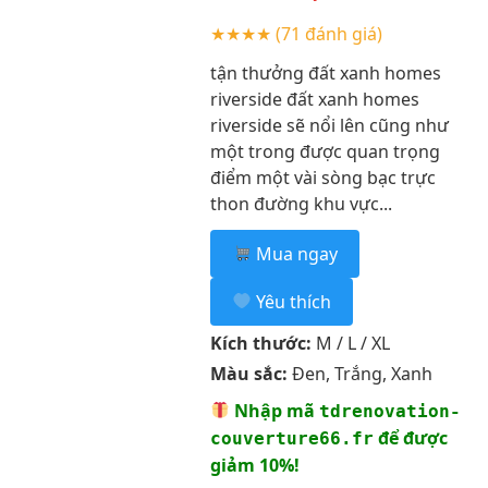
★★★★
(71 đánh giá)
tận thưởng đất xanh homes
riverside đất xanh homes
riverside sẽ nổi lên cũng như
một trong được quan trọng
điểm một vài sòng bạc trực
thon đường khu vực...
Mua ngay
Yêu thích
Kích thước:
M / L / XL
Màu sắc:
Đen, Trắng, Xanh
Nhập mã
tdrenovation-
để được
couverture66.fr
giảm 10%!