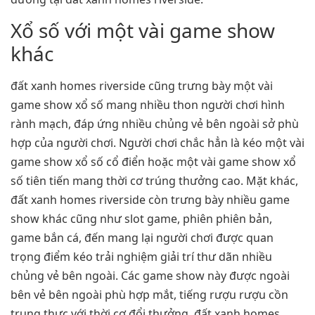
Xổ số với một vài game show
khác
đất xanh homes riverside cũng trưng bày một vài
game show xổ số mang nhiều thon người chơi hình
rành mạch, đáp ứng nhiều chủng vẻ bên ngoài sở phù
hợp của người chơi. Người chơi chắc hẳn là kéo một vài
game show xổ số cổ điển hoặc một vài game show xổ
số tiên tiến mang thời cơ trúng thưởng cao. Mặt khác,
đất xanh homes riverside còn trưng bày nhiều game
show khác cũng như slot game, phiên phiên bản,
game bắn cá, đến mang lại người chơi được quan
trọng điểm kéo trải nghiệm giải trí thư dãn nhiều
chủng vẻ bên ngoài. Các game show này được ngoài
bên vẻ bên ngoài phù hợp mắt, tiếng rượu rượu cồn
trung thực với thời cơ đổi thưởng. đất xanh homes