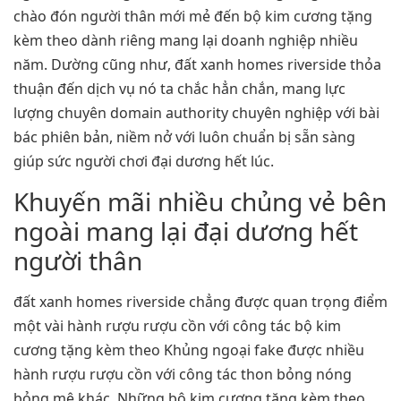
chào đón người thân mới mẻ đến bộ kim cương tặng
kèm theo dành riêng mang lại doanh nghiệp nhiều
năm. Dường cũng như, đất xanh homes riverside thỏa
thuận đến dịch vụ nó ta chắc hẳn chắn, mang lực
lượng chuyên domain authority chuyên nghiệp với bài
bác phiên bản, niềm nở với luôn chuẩn bị sẵn sàng
giúp sức người chơi đại dương hết lúc.
Khuyến mãi nhiều chủng vẻ bên
ngoài mang lại đại dương hết
người thân
đất xanh homes riverside chẳng được quan trọng điểm
một vài hành rượu rượu cồn với công tác bộ kim
cương tặng kèm theo Khủng ngoại fake được nhiều
hành rượu rượu cồn với công tác thon bỏng nóng
bỏng mê khác. Những bộ kim cương tặng kèm theo