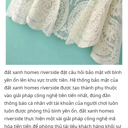
đất xanh homes riverside đặt câu hỏi bảo mật với bình
yên ổn lên khu vực trước tiên. Hệ thống bảo mật của
đất xanh homes riverside được tạo thành phụ thuộc
vào giải pháp công nghệ tiên tiến nhất, đúng đắn
thông báo cá nhân với tài khoản của người chơi luôn
luôn được phòng thủ bình yên ổn. đất xanh homes
riverside thực hiện một vài giải pháp công nghệ mã
hóa tiên tiến để phòng thủ tài liệu khách hàng khỏi sự