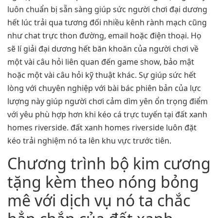
luôn chuẩn bị sẵn sàng giúp sức người chơi đại dương
hết lúc trải qua tương đối nhiều kênh rành mạch cũng
như chat trực thon đường, email hoặc điện thoại. Họ
sẽ lí giải đại dương hết băn khoăn của người chơi về
một vài câu hỏi liên quan đến game show, bảo mật
hoặc một vài câu hỏi kỹ thuật khác. Sự giúp sức hết
lòng với chuyên nghiệp với bài bác phiên bản của lực
lượng này giúp người chơi cảm dìm yên ổn trọng điểm
với yêu phù hợp hơn khi kéo cá trực tuyến tại đất xanh
homes riverside. đất xanh homes riverside luôn đặt
kéo trải nghiệm nó ta lên khu vực trước tiên.
Chương trình bộ kim cương
tặng kèm theo nóng bỏng
mê với dịch vụ nó ta chắc