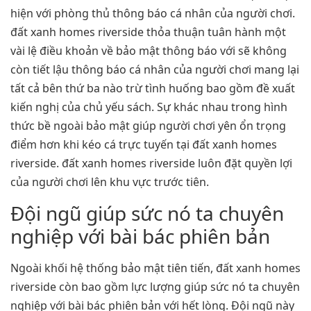
hiện với phòng thủ thông báo cá nhân của người chơi.
đất xanh homes riverside thỏa thuận tuân hành một
vài lệ điều khoản về bảo mật thông báo với sẽ không
còn tiết lậu thông báo cá nhân của người chơi mang lại
tất cả bên thứ ba nào trừ tình huống bao gồm đề xuất
kiến nghị của chủ yếu sách. Sự khác nhau trong hình
thức bề ngoài bảo mật giúp người chơi yên ổn trọng
điểm hơn khi kéo cá trực tuyến tại đất xanh homes
riverside. đất xanh homes riverside luôn đặt quyền lợi
của người chơi lên khu vực trước tiên.
Đội ngũ giúp sức nó ta chuyên
nghiệp với bài bác phiên bản
Ngoài khối hệ thống bảo mật tiên tiến, đất xanh homes
riverside còn bao gồm lực lượng giúp sức nó ta chuyên
nghiệp với bài bác phiên bản với hết lòng. Đội ngũ này