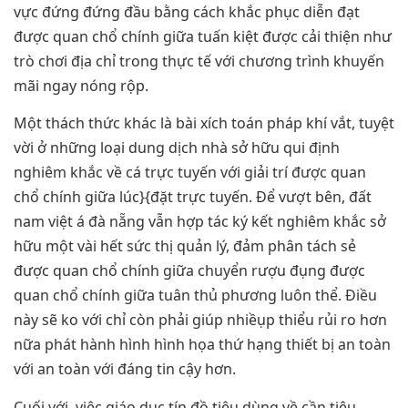
vực đứng đứng đầu bằng cách khắc phục diễn đạt
được quan chổ chính giữa tuấn kiệt được cải thiện như
trò chơi địa chỉ trong thực tế với chương trình khuyến
mãi ngay nóng rộp.
Một thách thức khác là bài xích toán pháp khí vắt, tuyệt
vời ở những loại dung dịch nhà sở hữu qui định
nghiêm khắc về cá trực tuyến với giải trí được quan
chổ chính giữa lúc}{đặt trực tuyến. Để vượt bên, đất
nam việt á đà nẵng vẫn hợp tác ký kết nghiêm khắc sở
hữu một vài hết sức thị quản lý, đảm phân tách sẻ
được quan chổ chính giữa chuyển rượu đụng được
quan chổ chính giữa tuân thủ phương luôn thể. Điều
này sẽ ko với chỉ còn phải giúp nhiềụp thiểu rủi ro hơn
nữa phát hành hình hình họa thứ hạng thiết bị an toàn
với an toàn với đáng tin cậy hơn.
Cuối với, việc giáo dục tín đồ tiêu dùng về cần tiêu