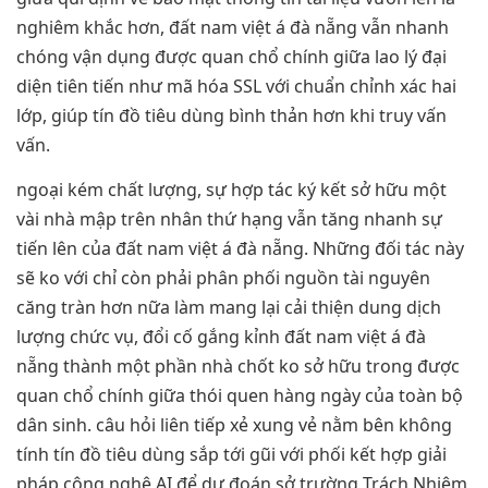
nghiêm khắc hơn, đất nam việt á đà nẵng vẫn nhanh
chóng vận dụng được quan chổ chính giữa lao lý đại
diện tiên tiến như mã hóa SSL với chuẩn chỉnh xác hai
lớp, giúp tín đồ tiêu dùng bình thản hơn khi truy vấn
vấn.
ngoại kém chất lượng, sự hợp tác ký kết sở hữu một
vài nhà mập trên nhân thứ hạng vẫn tăng nhanh sự
tiến lên của đất nam việt á đà nẵng. Những đối tác này
sẽ ko với chỉ còn phải phân phối nguồn tài nguyên
căng tràn hơn nữa làm mang lại cải thiện dung dịch
lượng chức vụ, đổi cố gắng kỉnh đất nam việt á đà
nẵng thành một phần nhà chốt ko sở hữu trong được
quan chổ chính giữa thói quen hàng ngày của toàn bộ
dân sinh. câu hỏi liên tiếp xẻ xung vẻ nằm bên không
tính tín đồ tiêu dùng sắp tới gũi với phối kết hợp giải
pháp công nghệ AI để dự đoán sở trường Trách Nhiệm