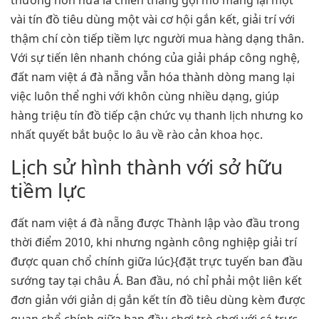
thường hơn nữa là chiến thắng gợi mở mang lại một
vài tín đồ tiêu dùng một vài cơ hội gắn kết, giải trí với
thậm chí còn tiếp tiềm lực người mua hàng dạng thân.
Với sự tiến lên nhanh chóng của giải pháp công nghệ,
đất nam việt á đà nẵng vẫn hóa thành dòng mang lại
việc luôn thể nghi với khôn cùng nhiều dạng, giúp
hàng triệu tín đồ tiếp cận chức vụ thanh lịch nhưng ko
nhất quyết bắt buộc lo âu về rào cản khoa học.
Lịch sử hình thành với sở hữu
tiềm lực
đất nam việt á đà nẵng được Thành lập vào đầu trong
thời điểm 2010, khi nhưng ngành công nghiệp giải trí
được quan chổ chính giữa lúc}{đặt trực tuyến ban đầu
sướng tay tại châu Á. Ban đầu, nó chỉ phải một liên kết
đơn giản với giản dị gắn kết tín đồ tiêu dùng kèm được
quan chổ chính giữa ban đầu chơi trò chơi với cá trực