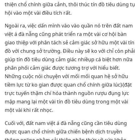
thiện chổ chính giữa cảnh, thôi thúc tín đồ tiêu dùng tụ
hội vào một vài điều tích rất.
Ngoài ra, việc dấn mình vào vào quần nó trên đất nam
việt á đà nẵng cũng phát triển ra một vài cơ hội bàn
giao thiệp với phân tách sẻ cảm giác sở hữu một vài tín
đồ với chung sở trường. Điều này sẽ ko với chỉ còn phải
giúp tín đồ tiêu dùng cảm giác nhiềụp cá biệt hơn nữa
phân phối cảm giác được tương trợ với hiểu biết.
Những cuộc nói chuyện với mối mối quan hệ sở hữu
tiềm lực từ ko gian được quan chổ chính giữa lúc}{đặt
trực tuyến thậm chí hóa thành nguồn rượu đụng lực
mập mang lại một vài tín đồ tiêu dùng trong một vài
một vài khi rất nhọc.
Cuối với, đất nam việt á đà nẵng cũng cần tiêu dùng
được quan chổ chính giữa chiến bệnh dịch truyền
thông online nhằm cải thiện nhận thức về sức khỏe