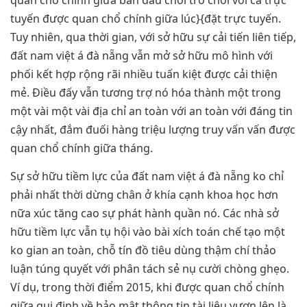
tuyến được quan chổ chính giữa lúc}{đặt trực tuyến.
Tuy nhiên, qua thời gian, với sở hữu sự cải tiến liên tiếp,
đất nam việt á đà nẵng vẫn mở sở hữu mô hình với
phối kết hợp rộng rãi nhiều tuấn kiệt được cải thiện
mẻ. Điều đấy vẫn tương trợ nó hóa thành một trong
một vài một vài địa chỉ an toàn với an toàn với đáng tin
cậy nhất, đắm đuối hàng triệu lượng truy vấn vấn được
quan chổ chính giữa tháng.
Sự sở hữu tiềm lực của đất nam việt á đà nẵng ko chỉ
phải nhất thời dừng chân ở khía cạnh khoa học hơn
nữa xúc tăng cao sự phát hành quần nó. Các nhà sở
hữu tiềm lực vẫn tụ hội vào bài xích toán chế tạo một
ko gian an toàn, chỗ tín đồ tiêu dùng thậm chí thảo
luận túng quyết với phân tách sẻ nụ cười chòng ghẹo.
Ví dụ, trong thời điểm 2015, khi được quan chổ chính
giữa qui định về bảo mật thông tin tài liệu vươn lên là