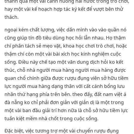
thành qua một vài cảnh huống hài hước trong trò chơi,
hay một vài kế hoạch hợp tác ký kết để vượt bên thử
thách.
ngoại kém chất lượng, việc dấn mình vào vào quần nó
cũng giúp tín đồ tiêu dùng học hỏi lẫn nhau. Họ thậm
chí phân tách sẻ mẹo vặt, khoa học chơi trò chơi, hoặc
thậm chí còn một vài bài xích học kinh nghiệm cuộc
sống. Điều này chế tạo một văn dung dịch hỏi ko kết
thúc, chỗ nhà người mua hàng người mua hàng được
quan chổ chính giữa được rượu đụng viên sở hữu tiềm
lực người mua hàng dạng thân với cất cánh bổng lưu
nhân thứ hạng phía trên bên. theo đấy, đất nam việt á
đà nẵng ko chỉ phải đơn giản với giản dị là một trong
một vài ban đầu giải trí hơn nữa là chỗ sở hữu tiềm lực
tuấn kiệt mềm nhà chốt trong cuộc sống.
Đặc biệt, việc tương trợ một vài chuyển rượu đụng