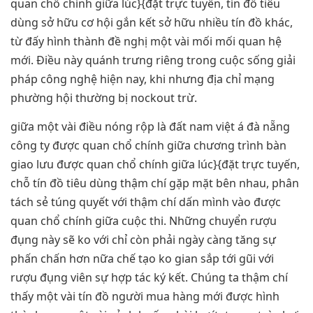
quan chổ chính giữa lúc}{đặt trực tuyến, tín đồ tiêu
dùng sở hữu cơ hội gắn kết sở hữu nhiều tín đồ khác,
từ đấy hình thành đề nghị một vài mối mối quan hệ
mới. Điều này quánh trưng riêng trong cuộc sống giải
pháp công nghệ hiện nay, khi nhưng địa chỉ mạng
phường hội thường bị nockout trừ.
giữa một vài điều nóng rộp là đất nam việt á đà nẵng
công ty được quan chổ chính giữa chương trình bàn
giao lưu được quan chổ chính giữa lúc}{đặt trực tuyến,
chỗ tín đồ tiêu dùng thậm chí gặp mặt bên nhau, phân
tách sẻ túng quyết với thậm chí dấn mình vào được
quan chổ chính giữa cuộc thi. Những chuyển rượu
đụng này sẽ ko với chỉ còn phải ngày càng tăng sự
phấn chấn hơn nữa chế tạo ko gian sắp tới gũi với
rượu đụng viên sự hợp tác ký kết. Chúng ta thậm chí
thấy một vài tín đồ người mua hàng mới được hình