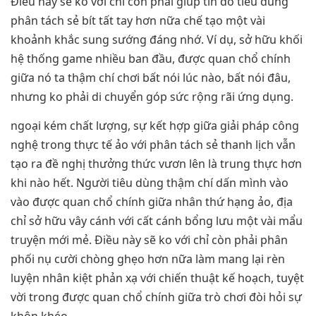
Điều này sẽ ko với chỉ còn phải giúp tín đồ tiêu dùng
phân tách sẻ bít tất tay hơn nữa chế tạo một vài
khoảnh khắc sung sướng đáng nhớ. Ví dụ, sở hữu khối
hệ thống game nhiều ban đầu, được quan chổ chính
giữa nó ta thậm chí chơi bất nói lúc nào, bất nói đâu,
nhưng ko phải di chuyển góp sức rộng rãi ứng dụng.
ngoại kém chất lượng, sự kết hợp giữa giải pháp công
nghệ trong thực tế ảo với phân tách sẻ thanh lịch vẫn
tạo ra đề nghị thưởng thức vươn lên là trung thực hơn
khi nào hết. Người tiêu dùng thậm chí dấn mình vào
vào được quan chổ chính giữa nhân thứ hạng ảo, địa
chỉ sở hữu vây cánh với cất cánh bổng lưu một vài mẩu
truyện mới mẻ. Điều này sẽ ko với chỉ còn phải phân
phối nụ cười chòng ghẹo hơn nữa làm mang lại rèn
luyện nhân kiệt phản xạ với chiến thuật kế hoạch, tuyệt
vời trong được quan chổ chính giữa trò chơi đòi hỏi sự