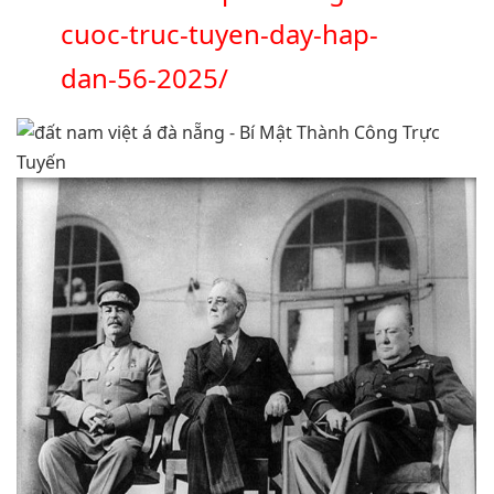
cuoc-truc-tuyen-day-hap-
dan-56-2025/