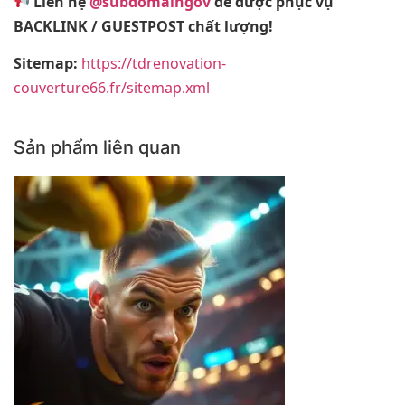
Liên hệ
@subdomaingov
để được phục vụ
BACKLINK / GUESTPOST chất lượng!
Sitemap:
https://tdrenovation-
couverture66.fr/sitemap.xml
Sản phẩm liên quan