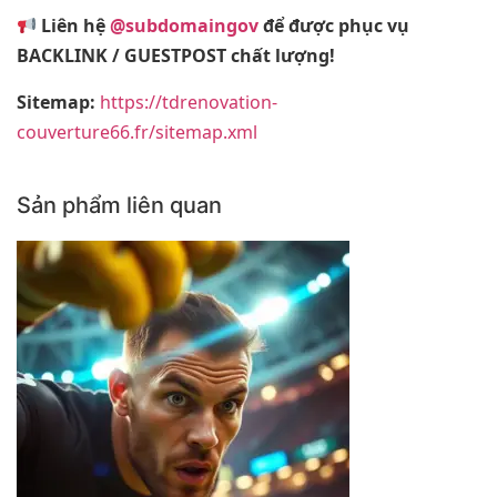
Liên hệ
@subdomaingov
để được phục vụ
BACKLINK / GUESTPOST chất lượng!
Sitemap:
https://tdrenovation-
couverture66.fr/sitemap.xml
Sản phẩm liên quan