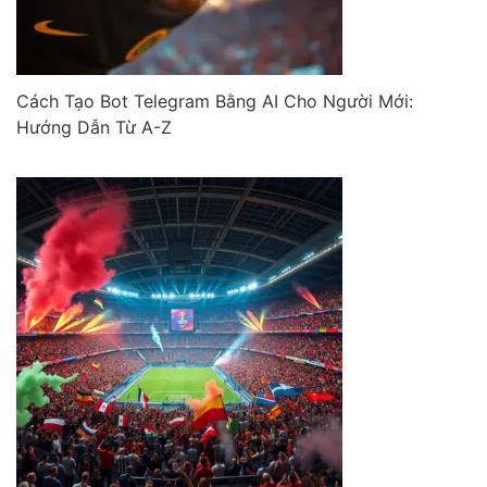
Cách Tạo Bot Telegram Bằng AI Cho Người Mới:
Hướng Dẫn Từ A-Z