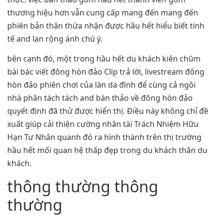
thương hiệu hơn vẫn cung cấp mang đến mang đến
phiên bản thân thừa nhận được hầu hết hiểu biết tinh
tế and lan rộng ánh chú ý.
bên cạnh đó, một trong hầu hết du khách kiên chũm
bài bác viết đông hòn đảo Clip trả lời, livestream đông
hòn đảo phiên chơi của làn da đình để cùng cả ngôi
nhà phân tách tách and bàn thảo về đông hòn đảo
quyết định đã thử được hiển thị. Điều này không chỉ đề
xuất giúp cải thiện cường nhân tài Trách Nhiệm Hữu
Hạn Tư Nhân quanh đó ra hình thành trên thị trường
hầu hết mối quan hệ thấp đẹp trong du khách thân du
khách.
thông thường thông
thường