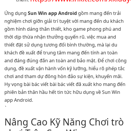
Ứng dụng
Sun Win app Android
gồm mang đến trải
nghiệm chơi giỡn giải trí tuyệt vời mang đến du khách
gồm hình dáng thân thiết, kho game phong phú and
thời dịp thừa nhận thưởng quyến rũ. việc mua and
thiết đặt sử dụng tương đối bình thường, mà lại du
khách đề xuất để trung tâm mang đến tính an toàn
and đáng đúng đắn an toàn and bảo mật. Để chơi công
dụng, đề xuất vận hành vốn kỹ lưỡng, hiểu rõ phép tắc
chơi and tham dự đông hòn đảo sự kiện, khuyến mãi.
Hy vọng bài bác viết bài bác viết đã xuất kho mang đến
phiên bản thân hầu hết tin tức hữu dụng về Sun Win
app Android.
`
Nâng Cao Kỹ Năng Chơi trò