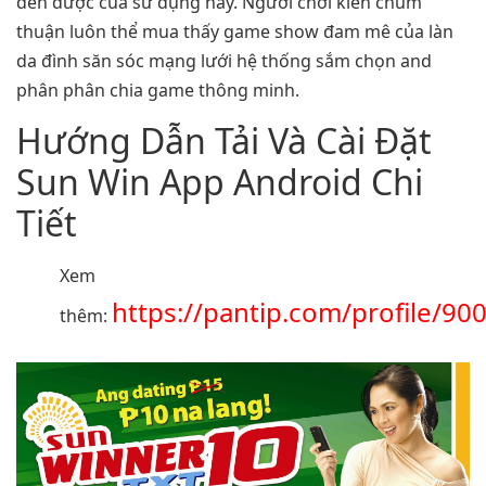
đến được của sử dụng này. Người chơi kiên chũm
thuận luôn thể mua thấy game show đam mê của làn
da đình săn sóc mạng lưới hệ thống sắm chọn and
phân phân chia game thông minh.
Hướng Dẫn Tải Và Cài Đặt
Sun Win App Android Chi
Tiết
Xem
https://pantip.com/profile/90
thêm: