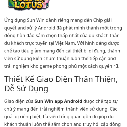
Ứng dụng Sun Win dành riêng mang đến Chip giải
quyết and xử lý Android đã phát minh thành một trong
đông hòn đảo sắm chọn thấp nhất của du khách thân
du khách trực tuyến tại Việt Nam. Với hình dáng được
chế tạo tiêu giảm mang đến cái thiết bị di đụng, thành
viên sử dụng kiên chũm thuận luôn thể tiếp cận and
trải nghiệm kho game phong phú một cách quyến rũ.
Thiết Kế Giao Diện Thân Thiện,
Dễ Sử Dụng
Giao diện của
Sun Win app Android
được chế tạo sự
chú ý mang đến trải nghiệm thành viên sử dụng. Các
quái dị riêng biệt, tía viên tổng quan gồm lí giúp du
khách thuận luôn thể sắm chọn and truy hỏi cập đông