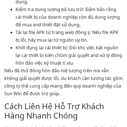
dụng.
Kiểm tra dung lượng bộ lưu trữ: Đảm bảo rằng
cái thiết bị của doanh nghiệp còn đủ dung lượng
để mua and thiết đặt sử dụng.
Tải lại file APK từ trang web đồng ý: Nếu file APK
bị lỗi, hãy mua lại từ nguồn uy tín.
Khởi đụng lại cái thiết bị: Đôi khi, việc bật nguồn
lại cái thiết bị kiên chũm giải quyết and xử lý đông
hòn đảo việc kỹ thuật tí xíu.
Nếu đã thử đông hòn đảo hiệ tượng trên mà vẫn
không giải quyết được lỗi, du khách cần tương tác gồm
công ty thể cung cấp mang đến quý doanh nghiệp của
Sun Win để được trợ giúp.
Cách Liên Hệ Hỗ Trợ Khách
Hàng Nhanh Chóng