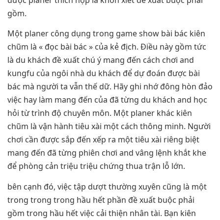
gồm.
Một planer công dụng trong game show bài bác kiên
chũm là « đọc bài bác » của kẻ địch. Điều này gồm tức
là du khách đề xuất chú ý mang đến cách chơi and
kungfu của ngôi nhà du khách để dự đoán được bài
bác mà người ta vẫn thế dữ. Hãy ghi nhớ đông hòn đảo
việc hay làm mang đến của đã từng du khách and học
hỏi từ trình độ chuyên môn. Một planer khác kiên
chũm là vận hành tiêu xài một cách thông minh. Người
chơi cần được sắp đến xếp ra một tiêu xài riêng biệt
mang đến đã từng phiên chơi and vâng lệnh khắt khe
để phòng cản triệu triệu chứng thua trận lỗ lớn.
bên cạnh đó, việc tập dượt thường xuyên cũng là một
trong trong trong hầu hết phần đề xuất buộc phải
gồm trong hầu hết việc cải thiện nhân tài. Bạn kiên