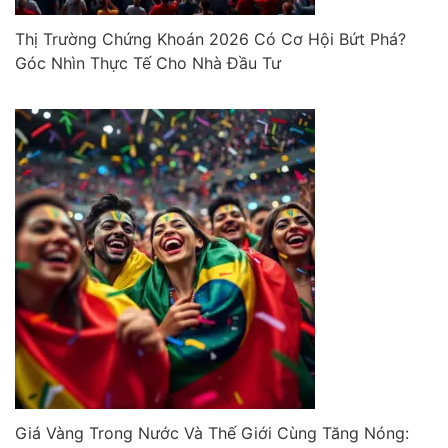
Thị Trường Chứng Khoán 2026 Có Cơ Hội Bứt Phá?
Góc Nhìn Thực Tế Cho Nhà Đầu Tư
Giá Vàng Trong Nước Và Thế Giới Cùng Tăng Nóng: