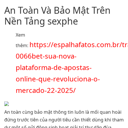
An Toàn Và Bảo Mật Trên
Nền Tảng sexphe
Xem
https://espalhafatos.com.br/t
thêm:
0066bet-sua-nova-
plataforma-de-apostas-
online-que-revoluciona-o-
mercado-22-2025/
An toàn cùng bảo mật thông tin luôn là mối quan hoài
đứng trước tiên của người tiêu cần thiết dùng khi tham
dự một số gửi động sinh hoạt giải trí thư dãn đùa