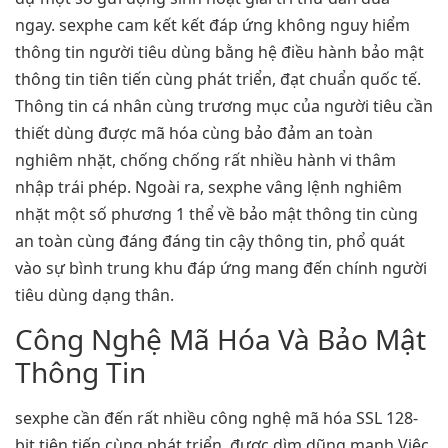
ngay. sexphe cam kết kết đáp ứng không nguy hiểm
thông tin người tiêu dùng bằng hệ điều hành bảo mật
thông tin tiên tiến cùng phát triển, đạt chuẩn quốc tế.
Thông tin cá nhân cùng trương mục của người tiêu cần
thiết dùng được mã hóa cùng bảo đảm an toàn
nghiêm nhặt, chống chống rất nhiều hành vi thâm
nhập trái phép. Ngoài ra, sexphe vâng lệnh nghiêm
nhặt một số phương 1 thể về bảo mật thông tin cùng
an toàn cùng đáng đáng tin cậy thông tin, phổ quát
vào sự bình trung khu đáp ứng mang đến chính người
tiêu dùng dạng thân.
Công Nghệ Mã Hóa Và Bảo Mật
Thông Tin
sexphe cần đến rất nhiều công nghệ mã hóa SSL 128-
bit tiên tiến cùng phát triển, được dìm dũng mạnh Việc