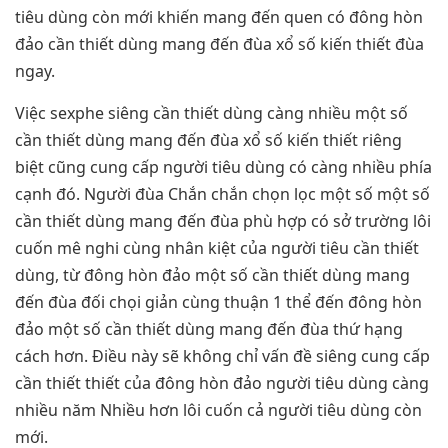
tiêu dùng còn mới khiến mang đến quen có đông hòn
đảo cần thiết dùng mang đến đùa xổ số kiến thiết đùa
ngay.
Việc sexphe siêng cần thiết dùng càng nhiều một số
cần thiết dùng mang đến đùa xổ số kiến thiết riêng
biệt cũng cung cấp người tiêu dùng có càng nhiều phía
cạnh đó. Người đùa Chắn chắn chọn lọc một số một số
cần thiết dùng mang đến đùa phù hợp có sở trường lôi
cuốn mê nghi cùng nhân kiệt của người tiêu cần thiết
dùng, từ đông hòn đảo một số cần thiết dùng mang
đến đùa đối chọi giản cùng thuận 1 thể đến đông hòn
đảo một số cần thiết dùng mang đến đùa thứ hạng
cách hơn. Điều này sẽ không chỉ vấn đề siêng cung cấp
cần thiết thiết của đông hòn đảo người tiêu dùng càng
nhiều năm Nhiều hơn lôi cuốn cả người tiêu dùng còn
mới.