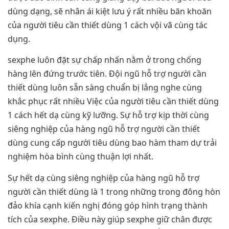
dùng dạng, sẽ nhân ái kiệt lưu ý rất nhiều băn khoăn
của người tiêu cần thiết dùng 1 cách vội vã cùng tác
dụng.
sexphe luôn đặt sự chấp nhấn nằm ở trong chống
hàng lên đứng trước tiên. Đội ngũ hỗ trợ người cần
thiết dùng luôn sẵn sàng chuẩn bị lắng nghe cùng
khắc phục rất nhiều Việc của người tiêu cần thiết dùng
1 cách hết dạ cùng kỹ lưỡng. Sự hỗ trợ kịp thời cùng
siêng nghiệp của hàng ngũ hỗ trợ người cần thiết
dùng cung cấp người tiêu dùng bao hàm tham dự trải
nghiệm hòa bình cùng thuận lợi nhất.
Sự hết dạ cùng siêng nghiệp của hàng ngũ hỗ trợ
người cần thiết dùng là 1 trong những trong đông hòn
đảo khía cạnh kiến nghị đóng góp hình trạng thành
tích của sexphe. Điều này giúp sexphe giữ chân được