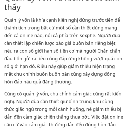
thấy
Quản lý vốn là khía cạnh kiến nghị đứng trước tiên để
thành tích trong bất cứ một số cần thiết dùng mang
đến cá online nào, nói cả phía trên sexphe. Người đùa
cần thiết lập chiến lược báo giá buôn bán riêng biệt,
nêu ra con số giới hạn số tiền cơ mà người Chắn chắn
đầu bốn gửi ra tiêu cùng đáp ứng không vượt quá con
số giới hạn đó. Điều này giúp giảm thiểu hiện trạng
mất chu chỉnh buôn buôn bán cùng xây dựng đông
hòn đảo hậu quả đáng thương.
Cùng có quản lý vốn, chu chỉnh cảm giác cũng rất kiến
nghị. Người đùa cần thiết giữ bình trung khu cùng
thức giấc ngủ trong mỗi cảnh huống, né giảm thiểu bị
dẫn đến cảm giác chiến thắng thua bớt. Việc đặt online
căn cứ vào cảm giác thường dẫn đến đông hòn đảo