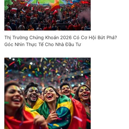
Thị Trường Chứng Khoán 2026 Có Cơ Hội Bứt Phá?
Góc Nhìn Thực Tế Cho Nhà Đầu Tư