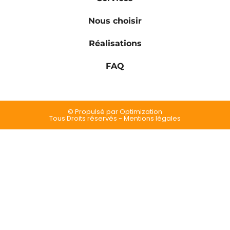
Nous choisir
Réalisations
FAQ
© Propulsé par Optimization
Tous Droits réservés - Mentions légales