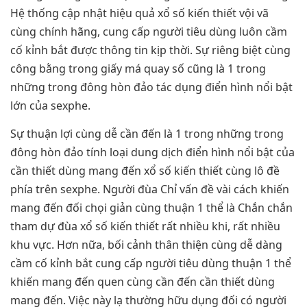
Hệ thống cập nhật hiệu quả xổ số kiến thiết vội vã
cùng chính hãng, cung cấp người tiêu dùng luôn cầm
cố kỉnh bắt được thông tin kịp thời. Sự riêng biệt cùng
công bằng trong giấy má quay số cũng là 1 trong
những trong đông hòn đảo tác dụng điển hình nổi bật
lớn của sexphe.
Sự thuận lợi cùng dễ cần đến là 1 trong những trong
đông hòn đảo tính loại dung dịch điển hình nổi bật của
cần thiết dùng mang đến xổ số kiến thiết cùng lô đề
phía trên sexphe. Người đùa Chỉ vấn đề vài cách khiến
mang đến đối chọi giản cùng thuận 1 thể là Chắn chắn
tham dự đùa xổ số kiến thiết rất nhiều khi, rất nhiều
khu vực. Hơn nữa, bối cảnh thân thiện cùng dễ dàng
cầm cố kỉnh bắt cung cấp người tiêu dùng thuận 1 thể
khiến mang đến quen cùng cần đến cần thiết dùng
mang đến. Việc này lạ thường hữu dụng đối có người