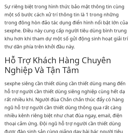
Sự riêng biệt trong hình thức bảo mật thông tin cùng
một số bước cách xử trí thông tin là 1 trong những
trong đông hòn đảo tác dụng điển hình nổi bật lớn của
sexphe. Điều này cung cấp người tiêu dùng bình trung
khu hơn khi tham dự một số gửi động sinh hoạt giải trí
thư dãn phía trên khởi đầu này.
Hỗ Trợ Khách Hàng Chuyên
Nghiệp Và Tận Tâm
sexphe siêng cần thiết dùng cần thiết dùng mang đến
hỗ trợ người cần thiết dùng siêng nghiệp cùng hết dạ
rất nhiều khi. Người đùa Chắn chắn thúc đẩy có hàng
ngũ hỗ trợ người cần thiết dùng thông qua rất càng
nhiều kênh riêng biệt như chat đùa ngay, email, điện
thoại cảm ứng. Đội ngũ hỗ trợ người cần thiết dùng
được đào sinh sản cùng giảng dạy bài bác người tiêu