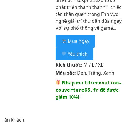
ăn khách sexphe sexphe sẽ
phát triển thành thành 1 chiếc
tên thân quen trong lĩnh vực
nghề giải trí thư dãn đùa ngay.
Với sự phổ thông về game...
Mua ngay
Yêu thích
Kích thước:
M / L / XL
Màu sắc:
Đen, Trắng, Xanh
Nhập mã
tdrenovation-
để được
couverture66.fr
giảm 10%!
ăn khách