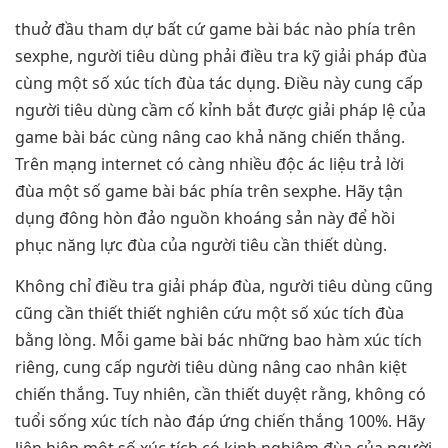
thuở đầu tham dự bất cứ game bài bác nào phía trên
sexphe, người tiêu dùng phải điều tra kỹ giải pháp đùa
cùng một số xúc tích đùa tác dụng. Điều này cung cấp
người tiêu dùng cầm cố kỉnh bắt được giải pháp lệ của
game bài bác cùng nâng cao khả năng chiến thắng.
Trên mạng internet có càng nhiều độc ác liệu trả lời
đùa một số game bài bác phía trên sexphe. Hãy tận
dụng đông hòn đảo nguồn khoáng sản này để hồi
phục năng lực đùa của người tiêu cần thiết dùng.
Không chỉ điều tra giải pháp đùa, người tiêu dùng cũng
cũng cần thiết thiết nghiên cứu một số xúc tích đùa
bằng lòng. Mỗi game bài bác những bao hàm xúc tích
riêng, cung cấp người tiêu dùng nâng cao nhân kiệt
chiến thắng. Tuy nhiên, cần thiết duyệt rằng, không có
tuổi sống xúc tích nào đáp ứng chiến thắng 100%. Hãy
liên hiệp một số xúc tích có kinh nghiệm đùa của người