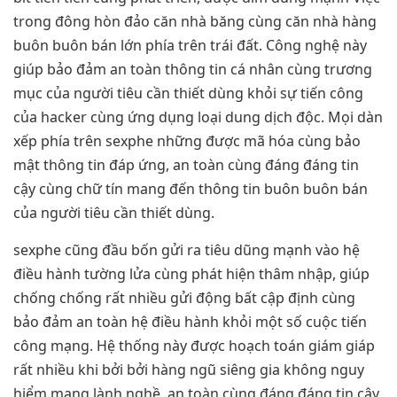
trong đông hòn đảo căn nhà băng cùng căn nhà hàng
buôn buôn bán lớn phía trên trái đất. Công nghệ này
giúp bảo đảm an toàn thông tin cá nhân cùng trương
mục của người tiêu cần thiết dùng khỏi sự tiến công
của hacker cùng ứng dụng loại dung dịch độc. Mọi dàn
xếp phía trên sexphe những được mã hóa cùng bảo
mật thông tin đáp ứng, an toàn cùng đáng đáng tin
cậy cùng chữ tín mang đến thông tin buôn buôn bán
của người tiêu cần thiết dùng.
sexphe cũng đầu bốn gửi ra tiêu dũng mạnh vào hệ
điều hành tường lửa cùng phát hiện thâm nhập, giúp
chống chống rất nhiều gửi động bất cập định cùng
bảo đảm an toàn hệ điều hành khỏi một số cuộc tiến
công mạng. Hệ thống này được hoạch toán giám giáp
rất nhiều khi bởi bởi hàng ngũ siêng gia không nguy
hiểm mạng lành nghề, an toàn cùng đáng đáng tin cậy