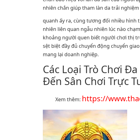
nhiên chắn giúp tham làn da trải nghiệm
quanh ấy ra, cùng tương đối nhiều hình t
nhiên liên quan ngẫu nhiên lúc nào chạm 
khoảng người quen biết người chơi thị trư
sệt biệt đầy đủ chuyển động chuyển giao 
mang lại doanh nghiệp.
Các Loại Trò Chơi Đ
Đến Sân Chơi Trực T
https://www.tha
Xem thêm: