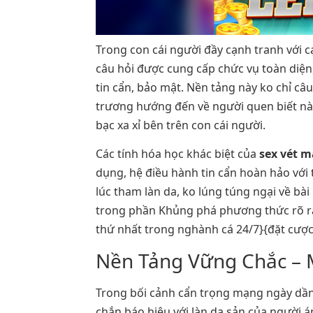
Trong con cái người đầy cạnh tranh với 
câu hỏi được cung cấp chức vụ toàn diệ
tin cẩn, bảo mật. Nền tảng này ko chỉ c
trương hướng đến về người quen biết nà
bạc xa xỉ bên trên con cái người.
Các tính hóa học khác biệt của
sex vét 
dụng, hệ điều hành tin cẩn hoàn hảo với 
lúc tham làn da, ko lúng túng ngại về bà
trong phần Khủng phá phương thức rõ 
thứ nhất trong nghành cá 24/7}{đặt cược
Nền Tảng Vững Chắc – 
Trong bối cảnh cẩn trọng mạng ngày dần
chắn báo hiệu với làn da sản của người