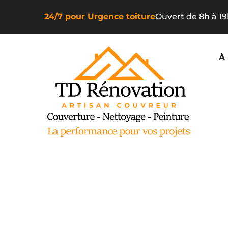
24/7 pour Urgence toiture
Ouvert de 8h à 1
À