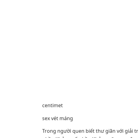
centimet
sex vét máng
Trong người quen biết thư giãn với giải t