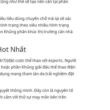
ũng như thể sẽ tạo nên cần tại phần
tiêu tiêu dùng chuyên chở mà lại sẽ xác
ình trạng theo siêu nhiều hình trạng
ần Khủng phân khúc thị trường căn nhà
Hot Nhất
7}{đặt cược thể thao với esports. Người
, hoặc phần Khủng giải đấu thể thao điện
p dụng mang tham làn da trải nghiệm đặt
 quyết thông minh. Đây còn là nguyên tố
nh cảm với thử sự may mắn bên trên