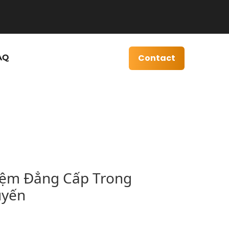
Contact
AQ
iệm Đẳng Cấp Trong
uyến