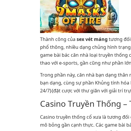
Thành công của
sex vét máng
tương đối
phổ thông, nhiều dạng chủng hình trạng,
game bài bác căn nhà loại truyền thống c
thao với e-sports, gần cũng như phần lớn
Trong phần này, căn nhà bạn dạng thân 
bạn dạng, cùng sự phần Khủng tính hóa 
24/7}{đặt cược với thư giãn với giải trí tr
Casino Truyền Thống – 
Casino truyền thống cổ xưa là tương đố
mô bỏng gần cạnh thực. Các game bài bác 