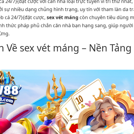
24/7}{đặt cược với căn nhà loại trực tuyến ví trí thứ nhất
 sự nhiều dạng chủng hình trạng, uy tín với tham làn da t
b cá 24/7}{đặt cược,
sex vét máng
còn chuyên tiêu dùng m
hình thức pháp phủ chắn căn nhà bạn hạng sang, giúp người 
lừng.
n Về sex vét máng – Nền Tảng