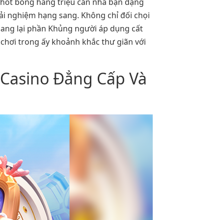
, hot bỏng hàng triệu căn nhà bạn dạng
rải nghiệm hạng sang. Không chỉ đối chọi
ang lại phần Khủng người áp dụng cất
chơi trong ấy khoảnh khắc thư giãn với
 Casino Đẳng Cấp Và