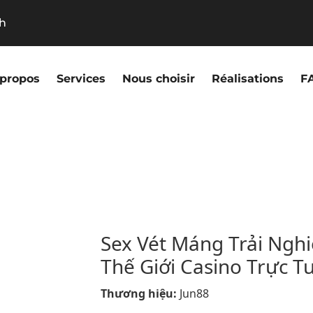
9h
 propos
Services
Nous choisir
Réalisations
F
Sex Vét Máng Trải Ngh
Thế Giới Casino Trực T
Thương hiệu:
Jun88