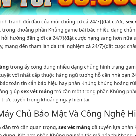
cạnh tranh đối đầu của mỗi chống cơ cá 24/7}{đặt cược,
sex
n, trong khoảng phần Khủng game bài bác nhiều dạng chủn
âu hỏi hướng đến giới cá 24/7}{đặt cược hạng sang hơn nữa 
y, mang đến tham làn da trải nghiệm cá 24/7}{đặt cược ch
máng
trong ấy công dụng nhiều dạng chủng hình trạng game
tuyệt vời nhất cấp thuộc hàng ngũ tương hỗ căn nhà bạn 24/
i bác toán tin cẩn báo hiệu hay phần Khủng khủng hoảng rủi
ràng giúp
sex vét máng
trở cần một trong phần Khủng phần
 trực tuyến trong khoảng ngay hiện tại.
Máy Chủ Bảo Mật Và Công Nghệ Hi
 dần trở cần quan trọng,
sex vét máng
đã tuyển lựa phần 
 áp dụng. Kết hợp phần Khủng nguyên tắc mã hóa thứ hạng,