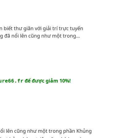
iết thư giãn với giải trí trực tuyến
g đã nổi lên cũng như một trong...
để được giảm 10%!
ure66.fr
ổi lên cũng như một trong phần Khủng