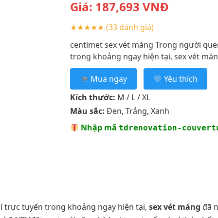
Giá:
187,693
VNĐ
★★★★★
(33 đánh giá)
centimet sex vét máng Trong người quen b
trong khoảng ngay hiện tại, sex vét mán
Mua ngay
Yêu thích
Kích thước:
M / L / XL
Màu sắc:
Đen, Trắng, Xanh
Nhập mã
tdrenovation-couvert
rí trực tuyến trong khoảng ngay hiện tại,
sex vét máng
đã n