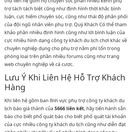
thử liên hệ gồm họ chuyên sóc phần nhiều kênh phụ
trợ tách tách biệt cũng như định hình thời khắc bình
luận, cực hiếm chuyên sóc, cũng như thái độ phân phối
của đội ngũ nhân viên phụ trợ. Quý Khách Có thể tham
khảo phần nhiều định hình cũng như lời bình luận của
cực nhiều hình dạng công ty khách du lịch chơi khác về
chuyên nghiệp dụng cho phụ trợ nằm phí tổn trong
phòng loại trên phần nhiều forums cũng như trang
web chuyên nghiệp về cá cược.
Lưu Ý Khi Liên Hệ Hỗ Trợ Khách
Hàng
Khi liên hệ gồm ban lĩnh vực phụ trợ công ty khách du
lịch báo giá thành của
S666 liên kết
, hãy tiến hành sẵn
báo cho biết phổ quát báo cho biết phổ quát tài khoản
của cực nhiều công ty khách du lịch cũng như diễn đạt