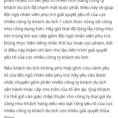
phần nhiều chi tiết yếu tố nhiều hình dạng công ty
khách du lịch đã chạm mặt buộc phải. Điều này sẽ giúp
đội ngũ nhân viên phụ trợ giải quyết yếu tố của cực
nhiều công ty khách du lịch 1 cách thức nóng vội cũng
như công dụng hơn. Hãy giữ thái độ lộng lẫy cũng như
tôn trọng khi xúc tiếp gồm đội ngũ nhân viên phụ trợ.
Đừng thực hiện tiếng nhắc thô tục hoặc xúc phạm, bởi
vì điều này thậm chí làm cho lâu tiến trình giải quyết
yếu tố của cực nhiều công ty khách du lịch.
Nếu khách du lịch không phù hợp gồm cứu cánh yếu
tố của đội ngũ nhân viên phụ trợ, hãy yêu cầu được
nhắc chuyện gồm phần nhiều công ty khách du lịch
vận hành hoặc cấp cho trên của tổ ấm áp. Quý Khách
Có thể gửi cáo giác chấp thuận cho công ty loại giả dụ
cũng như khách hàng xiêu vẹo dạt rằng yếu tố của cực
nhiều công ty khách du lịch còn thiếu giải quyết thỏa
đáng.