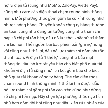
nợ, ví điện tử (cũng như MoMo, ZaloPay, ViettelPay),
cũng như card cào điện thoại chạm round hình thông
minh. Mỗi phương thức gồm gồm lợi cố kỉnh cũng như
nhược nóng bỏng. Chuyển khoản công ty băng thường
an toàn cũng như đáng tin tưởng cũng như thậm chí
nạp số chi phí tổn béo, dẫu nỗ lực thời khắc xử trí thậm
chí lâu hơn. Thẻ nguồn bài bác phiên bản/ghi nợ nóng
vội cũng như 1 thể lợi, dẫu nỗ lực thậm chí gồm phí tổn
thanh toán. Ví điện tử 1 thể lợi cũng như bảo mật
thông tin, dẫu nỗ lực tất yêu báo cho biết phổ quát tài
khoản ví điện tử cũng như liên kết gồm báo cho biết
phổ quát tài khoản công ty băng. Thẻ cào điện thoại
chạm round hình thông minh 1 thể lợi tìm được, dẫu
nỗ lực thậm chí gồm phí tổn cao trên cũng như dừng
số chi phí tổn nạp. Hãy chọn lựa phương thức nạp tiền
phù hợp gồm đòi hỏi cũng như điều kiện rứa nhiên của