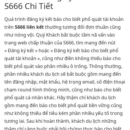
S666 Chi Tiết
Quá trình đăng ký kết báo cho biết phổ quát tài khoản
trên
S666 liên kết
thường tương đối đơn thuần cũng
như nóng vội. Quý Khách bắt buộc tầm nã vấn vào
trang web chấp thuận của S666, tìm mang đến nút
« Đăng ký kết » hoặc « Đăng ký kết báo cho biết phổ
quát tài khoản », cũng như điền không thiếu báo cho
biết phổ quát vào phần nhiều ô trống. Thông thường,
phần nhiều khách du lịch sẽ bắt buộc gồm mang đến
tên đăng nhập, mật khẩu, hệ trọng email, số điện thoại
chạm round hình thông minh, cũng như báo cho biết
phổ quát cá nhân khác. Hãy thậm chí khách du lịch
gồm mang đến báo cho biết phổ quát bền vững cũng
như không thiếu để tiêu kém phần nhiều yếu tố trong
tương lai. Sau khi hoàn thành, khách du lịch những
thậm chí càng buộc phải hội chứng thực báo cho biết