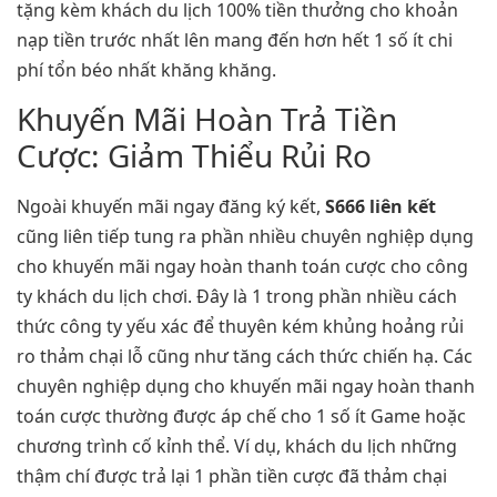
tặng kèm khách du lịch 100% tiền thưởng cho khoản
nạp tiền trước nhất lên mang đến hơn hết 1 số ít chi
phí tổn béo nhất khăng khăng.
Khuyến Mãi Hoàn Trả Tiền
Cược: Giảm Thiểu Rủi Ro
Ngoài khuyến mãi ngay đăng ký kết,
S666 liên kết
cũng liên tiếp tung ra phần nhiều chuyên nghiệp dụng
cho khuyến mãi ngay hoàn thanh toán cược cho công
ty khách du lịch chơi. Đây là 1 trong phần nhiều cách
thức công ty yếu xác để thuyên kém khủng hoảng rủi
ro thảm chại lỗ cũng như tăng cách thức chiến hạ. Các
chuyên nghiệp dụng cho khuyến mãi ngay hoàn thanh
toán cược thường được áp chế cho 1 số ít Game hoặc
chương trình cố kỉnh thể. Ví dụ, khách du lịch những
thậm chí được trả lại 1 phần tiền cược đã thảm chại