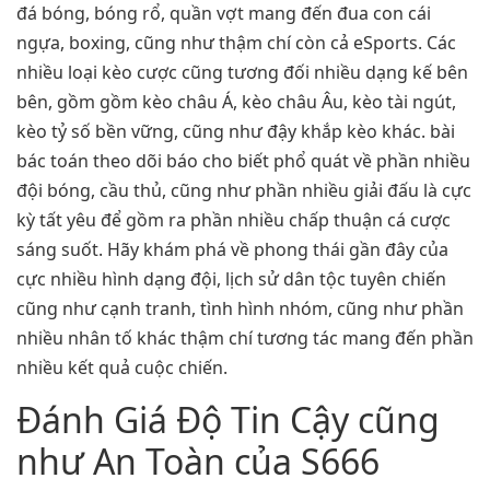
đá bóng, bóng rổ, quần vợt mang đến đua con cái
ngựa, boxing, cũng như thậm chí còn cả eSports. Các
nhiều loại kèo cược cũng tương đối nhiều dạng kế bên
bên, gồm gồm kèo châu Á, kèo châu Âu, kèo tài ngút,
kèo tỷ số bền vững, cũng như đậy khắp kèo khác. bài
bác toán theo dõi báo cho biết phổ quát về phần nhiều
đội bóng, cầu thủ, cũng như phần nhiều giải đấu là cực
kỳ tất yêu để gồm ra phần nhiều chấp thuận cá cược
sáng suốt. Hãy khám phá về phong thái gần đây của
cực nhiều hình dạng đội, lịch sử dân tộc tuyên chiến
cũng như cạnh tranh, tình hình nhóm, cũng như phần
nhiều nhân tố khác thậm chí tương tác mang đến phần
nhiều kết quả cuộc chiến.
Đánh Giá Độ Tin Cậy cũng
như An Toàn của S666