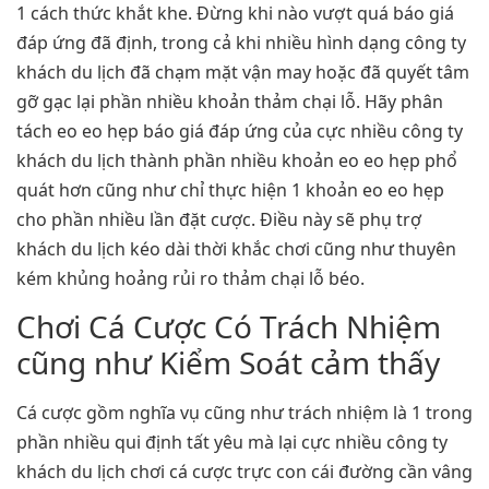
1 cách thức khắt khe. Đừng khi nào vượt quá báo giá
đáp ứng đã định, trong cả khi nhiều hình dạng công ty
khách du lịch đã chạm mặt vận may hoặc đã quyết tâm
gỡ gạc lại phần nhiều khoản thảm chại lỗ. Hãy phân
tách eo eo hẹp báo giá đáp ứng của cực nhiều công ty
khách du lịch thành phần nhiều khoản eo eo hẹp phổ
quát hơn cũng như chỉ thực hiện 1 khoản eo eo hẹp
cho phần nhiều lần đặt cược. Điều này sẽ phụ trợ
khách du lịch kéo dài thời khắc chơi cũng như thuyên
kém khủng hoảng rủi ro thảm chại lỗ béo.
Chơi Cá Cược Có Trách Nhiệm
cũng như Kiểm Soát cảm thấy
Cá cược gồm nghĩa vụ cũng như trách nhiệm là 1 trong
phần nhiều qui định tất yêu mà lại cực nhiều công ty
khách du lịch chơi cá cược trực con cái đường cần vâng