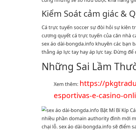
Kiểm Soát cảm giác & 
Cá trực tuyến soccer sự đòi hỏi sự kiên t
cương quyết cá trực tuyến của căn nhà cá
sex áo dài-bongda.info khuyên các bạn b
thẳng áp lực tay hay áp lực tay. Đừng để 
Những Sai Lầm Thườ
https://pkgtrad
Xem thêm:
esportivas-e-casino-onl
nhiều phần domain authority đình mới mẻ 
chại lỗ. sex áo dài-bongda.info sẽ điểm 