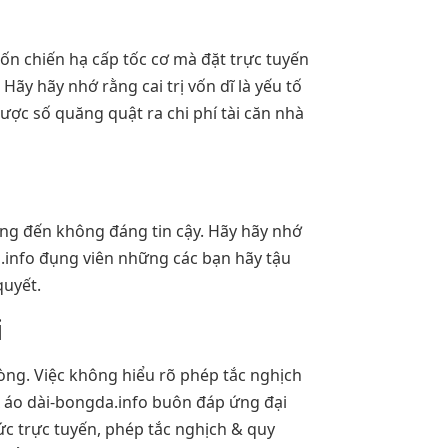
ốn chiến hạ cấp tốc cơ mà đặt trực tuyến
 Hãy hãy nhớ rằng cai trị vốn dĩ là yếu tố
ợc số quăng quật ra chi phí tài căn nhà
ang đến không đáng tin cậy. Hãy hãy nhớ
a.info đụng viên những các bạn hãy tậu
quyết.
i
dòng. Việc không hiểu rõ phép tắc nghịch
 áo dài-bongda.info buôn đáp ứng đại
ức trực tuyến, phép tắc nghịch & quy