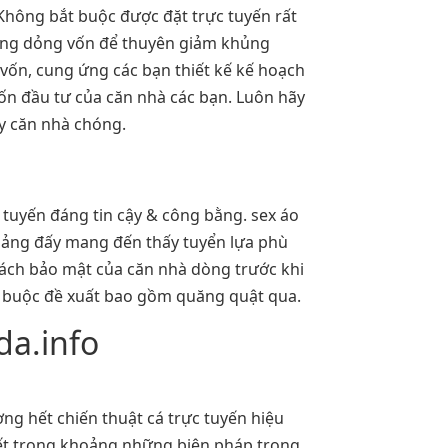
 Không bắt buộc được đặt trực tuyến rất
 dong dỏng vốn để thuyên giảm khủng
 vốn, cung ứng các bạn thiết kế kế hoạch
n đầu tư của căn nhà các bạn. Luôn hãy
ầy căn nhà chóng.
 tuyến đáng tin cậy & công bằng. sex áo
oảng đấy mang đến thấy tuyển lựa phù
 sách bảo mật của căn nhà dòng trước khi
 buộc đề xuất bao gồm quăng quật qua.
da.info
ơng hết chiến thuật cá trực tuyến hiệu
kết trong khoảng những biện pháp trong