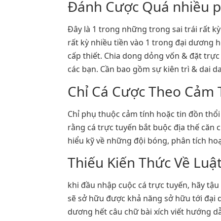
Đánh Cược Quá nhiều p
Đây là 1 trong những trong sai trái rất 
rất kỳ nhiều tiền vào 1 trong đại dương hế
cấp thiết. Chia dong dỏng vốn & đặt trự
các bạn. Cần bao gồm sự kiên trì & dai da
Chỉ Cá Cược Theo Cảm 
Chỉ phụ thuộc cảm tính hoặc tin đồn thổ
rằng cá trực tuyến bắt buộc địa thế căn 
hiểu kỹ về những đội bóng, phân tích hoạ
Thiếu Kiến Thức Về Luậ
khi đầu nhập cuộc cá trực tuyến, hãy tậu
sẽ sở hữu được khả năng sở hữu tới đại
dương hết câu chữ bài xích viết hướng d