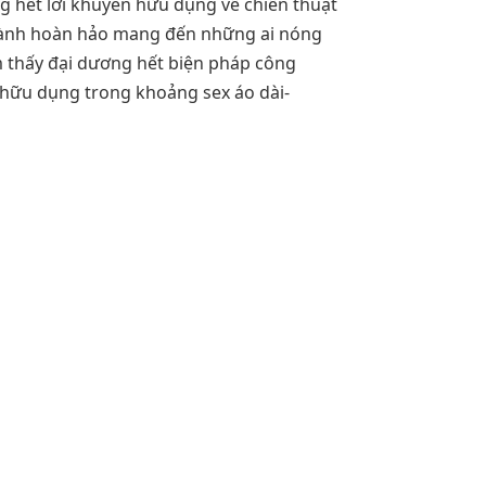
g hết lời khuyên hữu dụng về chiến thuật
g hành hoàn hảo mang đến những ai nóng
m thấy đại dương hết biện pháp công
 hữu dụng trong khoảng sex áo dài-