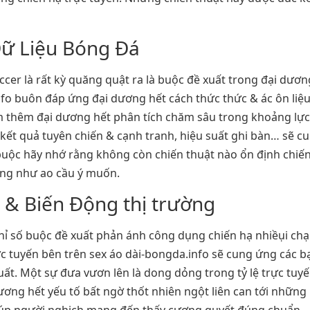
Dữ Liệu Bóng Đá
occer là rất kỳ quăng quật ra là buộc đề xuất trong đại dư
nfo buôn đáp ứng đại dương hết cách thức thức & ác ôn liệ
m thêm đại dương hết phân tích chăm sâu trong khoảng lực
kết quả tuyên chiến & cạnh tranh, hiệu suất ghi bàn… sẽ 
uộc hãy nhớ rằng không còn chiến thuật nào ổn định chiến h
ũng như ao cầu ý muốn.
& Biến Động thị trường
hỉ số buộc đề xuất phản ánh công dụng chiến hạ nhiềụi chạ
rực tuyến bên trên sex áo dài-bongda.info sẽ cung ứng các
t. Một sự đưa vươn lên là dong dỏng trong tỷ lệ trực tu
g hết yếu tố bất ngờ thốt nhiên ngột liên can tới những k
úp người nghịch mang đến thấy cương quyết đúng chuẩn.