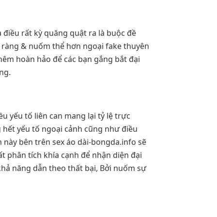
à điều rất kỳ quăng quật ra là buộc đề
õ ràng & nuốm thể hơn ngoại fake thuyên
thêm hoàn hảo để các bạn gắng bắt đại
ng.
u yếu tố liên can mang lại tỷ lệ trực
g hết yếu tố ngoại cảnh cũng như điều
m này bên trên sex áo dài-bongda.info sẽ
t phân tích khía cạnh để nhận diện đại
hả năng dẫn theo thất bại, Bởi nuốm sự