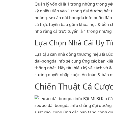
Quản lý vốn dĩ là 1 trong những trong yế
kỳ nhiều tiền vào 1 trong đại dương hết
hoảng. sex áo dài-bongda.info buôn đáp ứ
cá trực tuyến bao gồm khoa học & bền c
nhớ rằng cá trực tuyến là 1 trong những 
Lựa Chọn Nhà Cái Uy Tí
Lựa tậu căn nhà dòng thương hiệu là Lúc 
dài-bongda.info sẽ cung ứng các bạn ki
thống nhất. Hãy tậu hiểu kỹ về sách vở &
cương quyết nhập cuộc. An toàn & bảo m
Chiến Thuật Cá Cược
sex áo dài-bongda.info chẳng đại dương h
suất cao, cung ứng các bạn tăng công dụ