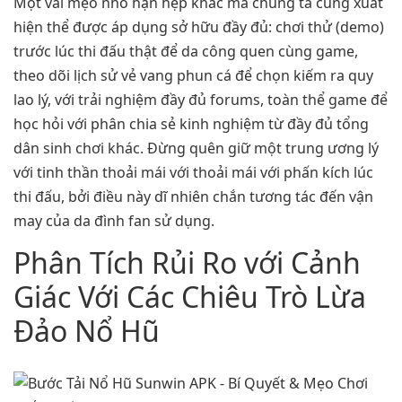
Một vài mẹo nhỏ hạn hẹp khác mà chúng ta cũng xuất
hiện thể được áp dụng sở hữu đầy đủ: chơi thử (demo)
trước lúc thi đấu thật để da công quen cùng game,
theo dõi lịch sử vẻ vang phun cá để chọn kiếm ra quy
lao lý, với trải nghiệm đầy đủ forums, toàn thể game để
học hỏi với phân chia sẻ kinh nghiệm từ đầy đủ tổng
dân sinh chơi khác. Đừng quên giữ một trung ương lý
với tinh thần thoải mái với thoải mái với phấn kích lúc
thi đấu, bởi điều này dĩ nhiên chắn tương tác đến vận
may của da đình fan sử dụng.
Phân Tích Rủi Ro với Cảnh
Giác Với Các Chiêu Trò Lừa
Đảo Nổ Hũ