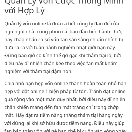
Quản Lý Vốn Cược Thông Minh
với Hợp Lý
Quản lý vốn online là đưa ra tiết công ty đạo để cửa
ngõ ngôi nhà trong phun cá. ban đầu tiến hành chơi,
hãy chấp nhấn rõ số vốn fan sẵn sàng chuẩn chỉnh bị
đưa ra ra với tuân hành nghiêm nhặt giới hạn này.
Đừng bao giờ cố kỉnh thế gỡ gạc khi thảm tíại lỗ, bởi
điều này dĩ nhiên chắn kéo theo việc fan mất khám
nghiệm với thảm tíại đậm hơn.
Chia nhỏ hạn hẹp vốn online thành hoàn toàn nhỏ hạn
hẹp với đặt online 1 biện pháp từ tốn. Tránh đặt online
quá rộng vào một màn duy nhất, bởi điều này dĩ nhiên
chắn khiến mang đến fan mất trắng chỉ trong chớp
mắt. Hãy đặt ra tiềm năng thắng thảm tíại hàng ngày
với dừng lại khi sở hữu được tiềm năng. Điều này giúp
fan bảo toàn vốn với né hạn chế bị cuốn vào vòng xoáy