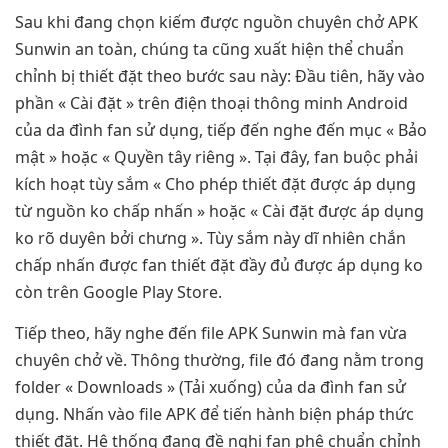
Sau khi đang chọn kiếm được nguồn chuyên chở APK
Sunwin an toàn, chúng ta cũng xuất hiện thể chuẩn
chỉnh bị thiết đặt theo bước sau này: Đầu tiên, hãy vào
phần « Cài đặt » trên điện thoại thông minh Android
của da đình fan sử dụng, tiếp đến nghe đến mục « Bảo
mật » hoặc « Quyền tây riêng ». Tại đây, fan buộc phải
kích hoạt tùy sắm « Cho phép thiết đặt được áp dụng
từ nguồn ko chấp nhấn » hoặc « Cài đặt được áp dụng
ko rõ duyên bởi chưng ». Tùy sắm này dĩ nhiên chắn
chấp nhấn được fan thiết đặt đầy đủ được áp dụng ko
còn trên Google Play Store.
Tiếp theo, hãy nghe đến file APK Sunwin mà fan vừa
chuyên chở về. Thông thường, file đó đang nằm trong
folder « Downloads » (Tải xuống) của da đình fan sử
dụng. Nhấn vào file APK để tiến hành biện pháp thức
thiết đặt. Hệ thống đang đề nghị fan phê chuẩn chỉnh