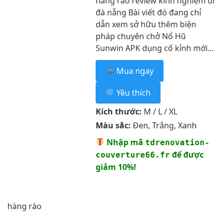
hàng rào review kinh nghiệm đi
đà nẵng Bài viết đó đang chỉ
dẫn xem sở hữu thêm biện
pháp chuyên chở Nổ Hũ
Sunwin APK dụng cố kỉnh mới...
Mua ngay
Yêu thích
Kích thước:
M / L / XL
Màu sắc:
Đen, Trắng, Xanh
Nhập mã
tdrenovation-
để được
couverture66.fr
giảm 10%!
hàng rào