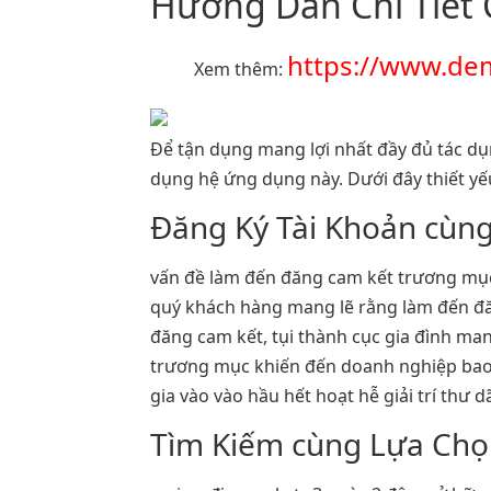
Hướng Dẫn Chi Tiết 
https://www.dem
Xem thêm:
Để tận dụng mang lợi nhất đầy đủ tác dụn
dụng hệ ứng dụng này. Dưới đây thiết yế
Đăng Ký Tài Khoản cùn
vấn đề làm đến đăng cam kết trương mục
quý khách hàng mang lẽ rằng làm đến đăn
đăng cam kết, tụi thành cục gia đình man
trương mục khiến đến doanh nghiệp bao 
gia vào vào hầu hết hoạt hễ giải trí thư 
Tìm Kiếm cùng Lựa Chọ