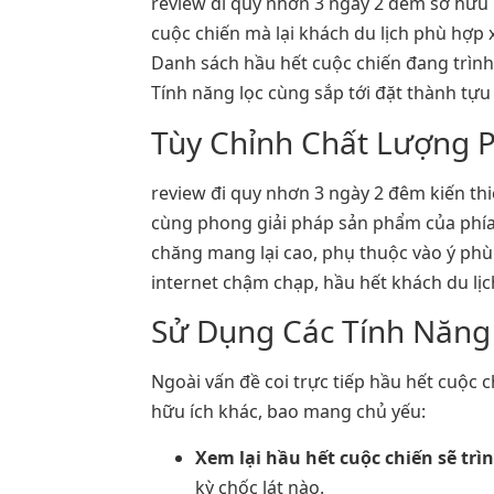
review đi quy nhơn 3 ngày 2 đêm sở hữu 
cuộc chiến mà lại khách du lịch phù hợp 
Danh sách hầu hết cuộc chiến đang trình 
Tính năng lọc cùng sắp tới đặt thành tự
Tùy Chỉnh Chất Lượng 
review đi quy nhơn 3 ngày 2 đêm kiến thi
cùng phong giải pháp sản phẩm của phía 
chăng mang lại cao, phụ thuộc vào ý phù 
internet chậm chạp, hầu hết khách du lịc
Sử Dụng Các Tính Năng
Ngoài vấn đề coi trực tiếp hầu hết cuộc c
hữu ích khác, bao mang chủ yếu:
Xem lại hầu hết cuộc chiến sẽ trì
kỳ chốc lát nào.