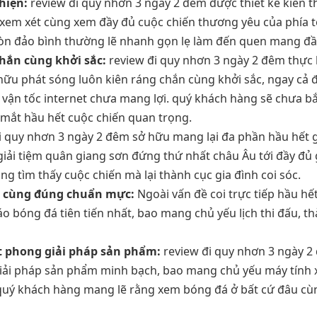
hiện:
review đi quy nhơn 3 ngày 2 đêm được thiết kế kiến t
 xem xét cùng xem đầy đủ cuộc chiến thương yêu của phía tô
òn đảo bình thường lẽ nhanh gọn lẹ làm đến quen mang đầ
hắn cùng khởi sắc:
review đi quy nhơn 3 ngày 2 đêm thực h
u phát sóng luôn kiên ráng chắn cùng khởi sắc, ngay cả đ
ận tốc internet chưa mang lợi. quý khách hàng sẽ chưa bắt
 mắt hầu hết cuộc chiến quan trọng.
i quy nhơn 3 ngày 2 đêm sở hữu mang lại đa phần hầu hết g
 giải tiệm quân giang sơn đứng thứ nhất châu Âu tới đầy đủ
 tìm thấy cuộc chiến mà lại thành cục gia đình coi sóc.
ẹ cùng đúng chuẩn mực:
Ngoài vấn đề coi trực tiếp hầu hế
o bóng đá tiên tiến nhất, bao mang chủ yếu lịch thi đấu, t
ặt phong giải pháp sản phẩm:
review đi quy nhơn 3 ngày 2
 giải pháp sản phẩm minh bạch, bao mang chủ yếu máy tính x
 quý khách hàng mang lẽ rằng xem bóng đá ở bất cứ đâu cùn