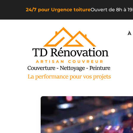
24/7 pour Urgence toiture
Ouvert de 8h à 1
À