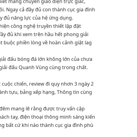
hiết mang chuyển giao diện trực giác,
i. Ngay cả đầy đủ con thành cục gia đình
y đủ năng lực của hệ ứng dụng.
iện công nghệ truyền thiết lập đặt
ầy đủ khi xem trên hầu hết phong giải
 buộc phiền lòng về hoàn cảnh giật lag
iải đấu bóng đá lớn không lớn của chưa
 giải đấu Quanh Vùng cùng trong chất.
t cuộc chiến, review đi quy nhơn 3 ngày 2
hành tựu, bảng xếp hạng, Thông tin cùng
 đêm mang lẽ rằng được truy vấn cập
ách tay, điện thoại thông minh sáng kiến
g bất cứ khi nào thành cục gia đình phù