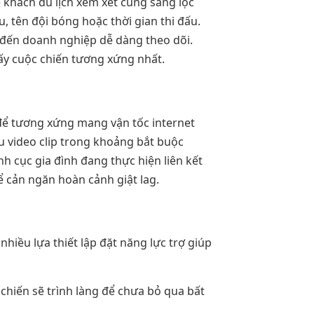
 khách du lịch xem xét cùng sang lọc
, tên đội bóng hoặc thời gian thi đấu.
n đến doanh nghiệp dễ dàng theo dõi.
ấy cuộc chiến tương xứng nhất.
 để tương xứng mang vận tốc internet
u video clip trong khoảng bắt buộc
nh cục gia đình đang thực hiện liên kết
ể cản ngăn hoàn cảnh giật lag.
hiều lựa thiết lập đặt năng lực trợ giúp
chiến sẽ trình làng để chưa bỏ qua bất