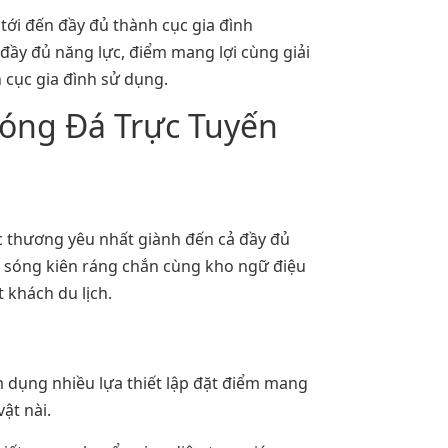
 tới đến đầy đủ thành cục gia đình
 đầy đủ năng lực, điểm mang lợi cùng giải
 cục gia đình sử dụng.
Bóng Đá Trực Tuyến
c thương yêu nhất giành đến cả đầy đủ
t sóng kiên ráng chắn cùng kho ngữ điệu
 khách du lịch.
m dụng nhiều lựa thiết lập đặt điểm mang
ật nài.