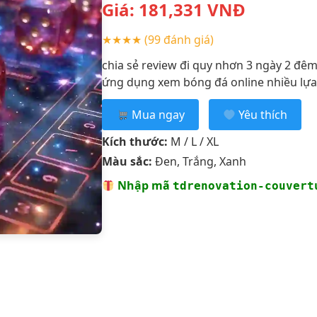
Giá:
181,331
VNĐ
★★★★
(99 đánh giá)
chia sẻ review đi quy nhơn 3 ngày 2 đêm
ứng dụng xem bóng đá online nhiều lựa t
Mua ngay
Yêu thích
Kích thước:
M / L / XL
Màu sắc:
Đen, Trắng, Xanh
Nhập mã
tdrenovation-couvert