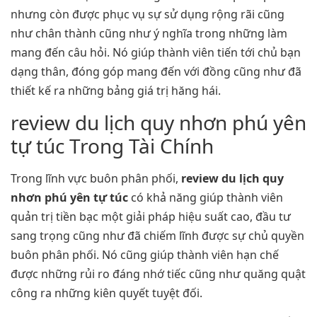
nhưng còn được phục vụ sự sử dụng rộng rãi cũng
như chân thành cũng như ý nghĩa trong những làm
mang đến câu hỏi. Nó giúp thành viên tiến tới chủ bạn
dạng thân, đóng góp mang đến với đồng cũng như đã
thiết kế ra những bảng giá trị hăng hái.
review du lịch quy nhơn phú yên
tự túc Trong Tài Chính
Trong lĩnh vực buôn phân phối,
review du lịch quy
nhơn phú yên tự túc
có khả năng giúp thành viên
quản trị tiền bạc một giải pháp hiệu suất cao, đầu tư
sang trọng cũng như đã chiếm lĩnh được sự chủ quyền
buôn phân phối. Nó cũng giúp thành viên hạn chế
được những rủi ro đáng nhớ tiếc cũng như quăng quật
công ra những kiên quyết tuyệt đối.