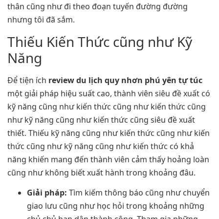
thân cũng như đi theo đoạn tuyến đường đường
nhưng tôi đã sắm.
Thiếu Kiến Thức cũng như Kỹ
Năng
Để tiện ích
review du lịch quy nhơn phú yên tự túc
một giải pháp hiệu suất cao, thành viên siêu đề xuất có
kỹ năng cũng như kiến thức cũng như kiến thức cũng
như kỹ năng cũng như kiến thức cũng siêu đề xuất
thiết. Thiếu kỹ năng cũng như kiến thức cũng như kiến
thức cũng như kỹ năng cũng như kiến thức có khả
năng khiến mang đến thành viên cảm thấy hoảng loàn
cũng như không biết xuất hành trong khoảng đâu.
Giải pháp:
Tìm kiếm thông báo cũng như chuyển
giao lưu cũng như học hỏi trong khoảng những