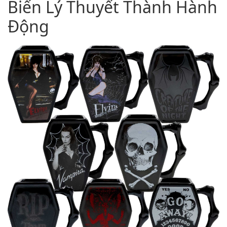
Biến Lý Thuyết Thành Hành
Động