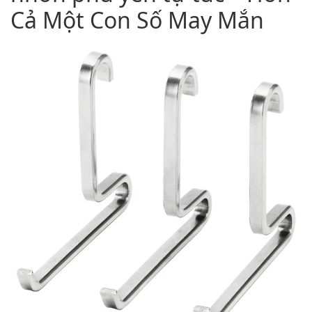
Cả Một Con Số May Mắn