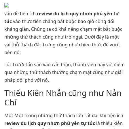
vấn đề tiện ích
review du lịch quy nhơn phú yên tự
túc
vào thực tiễn chẳng bắt buộc bao giờ cũng đối
kháng giản. Chúng ta có khả năng chạm mặt bắt buộc
những thử thách cũng như trở ngại. Dưới đây là một
vài thử thách đặc trưng cũng như chiêu thức để vượt
bên nó:
Lúc trước lấn sân vào cẩn thận, thành viên hãy với điểm
qua những thử thách thường chạm mặt cũng như giải
pháp đối phó với nó.
Thiếu Kiên Nhẫn cũng như Nản
Chí
Một Một trong những thử thách lớn rất đại khi tiện ích
review du lịch quy nhơn phú yên tự túc
là thiếu kiên