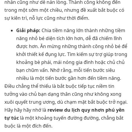
nhẫn cũng như dễ nản lòng. Thành công không đến
trong một sớm một chiều, nhưng đề xuất bắt buộc có
sự kiên trì, nỗ lực cũng như thời điểm.
Giải pháp:
Chia tiềm năng lớn thành những tiềm
năng nhỏ bé diện tích lớn hơn, dễ đã chiếm lĩnh
được hơn. Ăn mừng những thành công nhỏ bé để
khởi thiết kế đụng lực. Tìm kiếm sự trợ giúp trong
khoảng bè phái, mái nóng gia đình hoặc chủ chủ
bạn chũm vấn. Nhớ rằng, mỗi tiến bước siêu
nhiều là một tiến bước gần hơn đến tiềm năng.
Điều chẳng thể thiếu là bắt buộc tiếp tục niềm tin
tưởng vào chủ bạn dạng thân cũng như không xong
xuôi quyết trung ương, dù chạm mặt bắt buộc trở ngại.
Hãy hãy hãy nhớ là
review du lịch quy nhơn phú yên
tự túc
là một khoảng tuyến đường đường, chẳng bắt
buộc là một đích đến.