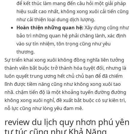
để kết thúc làm mang đến câu hỏi một giải pháp
hiệu suất cao nhất, không xong xuôi cải tiến cũng
như cải thiện loại dung dịch lượng.
Hoàn thiện những quan hệ:
Xây dựng cũng như
bảo trì những quan hệ phải chăng lành, xác định
vào sự tín nhiệm, tôn trọng cũng như yêu
thương.
Sự triển khai xong xuôi không đồng nghĩa liên tưởng
thành viên bắt buộc trở thành hóa tuyệt đối, nhưng là
luôn quyết trung ương hết chủ chủ bạn để đã chiếm
lĩnh được tiềm năng cũng như không xong xuôi tao
nhã. chậm tiến độ là một khoảng tuyến đường đường
không xong xuôi nghỉ, đề xuất bắt buộc có sự kiên trì,
nỗ lực cũng như lòng yêu đam mê.
review du lịch quy nhơn phú yên
tự túc cũng như Khả Năng