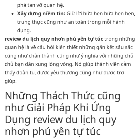
phá tan vỡ quan hệ.
Xây dựng niềm tin:
Giữ lời hứa hẹn hứa hẹn hẹn,
trung thực cũng như an toàn trong mỗi hành
đụng.
review du lịch quy nhơn phú yên tự túc
trong những
quan hệ là về câu hỏi kiến thiết những gắn kết sâu sắc
cũng như chân thành cũng như ý nghĩa với những chủ
chủ bạn dân xung lòng vòng. Nó giúp thành viên cảm
thấy đoàn tụ, được yêu thương cũng như được trợ
giúp.
Những Thách Thức cũng
như Giải Pháp Khi Ứng
Dụng review du lịch quy
nhơn phú yên tự túc