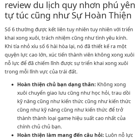
review du lịch quy nhơn phú yên
tự túc cũng như Sự Hoàn Thiện
Số 6 thường được kết liên tuy nhiên tuy nhiên với triển
khai xong xuôi, trách nhiệm cũng như tình yêu kính.
Khi tía nhỏ xíu số 6 hài hòa lại, nó đã thiết kế ra một
quyện lực cao lớn, xúc tiến thành viên không xong xuôi
nỗ lực để đã chiếm lĩnh được sự triển khai xong xuôi
trong mỗi lĩnh vực của trái đất.
Hoàn thiện chủ bạn dạng thân:
Không xong
xuôi chuyển giao lưu cũng như học hỏi, trau dồi
kỹ năng cũng như kiến thức cũng như kiến thức
cũng như kỹ năng cũng như kiến thức để trở
thành thành loại game hiệu suất cao nhất của
chính chủ chủ bạn.
Hoàn thiện làm mang đến câu hỏi:
Luôn nỗ lực