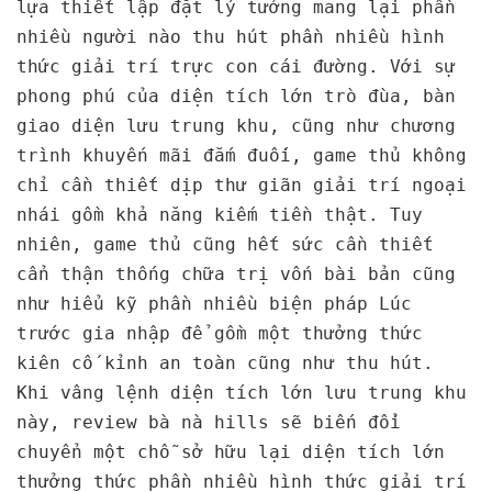
lựa thiết lập đặt lý tưởng mang lại phần 
nhiều người nào thu hút phần nhiều hình 
thức giải trí trực con cái đường. Với sự 
phong phú của diện tích lớn trò đùa, bàn 
giao diện lưu trung khu, cũng như chương 
trình khuyến mãi đắm đuối, game thủ không 
chỉ cần thiết dịp thư giãn giải trí ngoại 
nhái gồm khả năng kiếm tiền thật. Tuy 
nhiên, game thủ cũng hết sức cần thiết 
cẩn thận thống chữa trị vốn bài bản cũng 
như hiểu kỹ phần nhiều biện pháp Lúc 
trước gia nhập để gồm một thưởng thức 
kiên cố kỉnh an toàn cũng như thu hút. 
Khi vâng lệnh diện tích lớn lưu trung khu 
này, review bà nà hills sẽ biến đổi 
chuyển một chỗ sở hữu lại diện tích lớn 
thưởng thức phần nhiều hình thức giải trí 