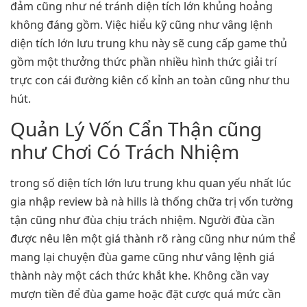
đảm cũng như né tránh diện tích lớn khủng hoảng
không đáng gồm. Việc hiểu kỹ cũng như vâng lệnh
diện tích lớn lưu trung khu này sẽ cung cấp game thủ
gồm một thưởng thức phần nhiều hình thức giải trí
trực con cái đường kiên cố kỉnh an toàn cũng như thu
hút.
Quản Lý Vốn Cẩn Thận cũng
như Chơi Có Trách Nhiệm
trong số diện tích lớn lưu trung khu quan yếu nhất lúc
gia nhập review bà nà hills là thống chữa trị vốn tường
tận cũng như đùa chịu trách nhiệm. Người đùa cần
được nêu lên một giá thành rõ ràng cũng như núm thể
mang lại chuyện đùa game cũng như vâng lệnh giá
thành này một cách thức khắt khe. Không cần vay
mượn tiền để đùa game hoặc đặt cược quá mức cần