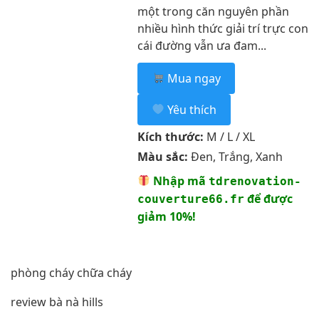
một trong căn nguyên phần
nhiều hình thức giải trí trực con
cái đường vẫn ưa đam...
Mua ngay
Yêu thích
Kích thước:
M / L / XL
Màu sắc:
Đen, Trắng, Xanh
Nhập mã
tdrenovation-
để được
couverture66.fr
giảm 10%!
phòng cháy chữa cháy
review bà nà hills