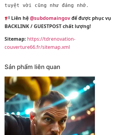
tuyệt vời cũng như đáng nhớ.
Liên hệ
@subdomaingov
để được phục vụ
BACKLINK / GUESTPOST chất lượng!
Sitemap:
https://tdrenovation-
couverture66.fr/sitemap.xml
Sản phẩm liên quan