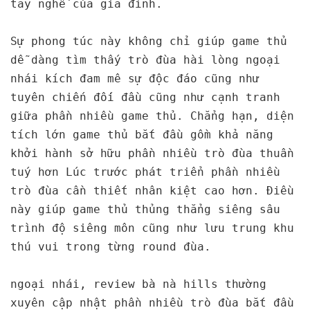
tay nghề của gia đình. 

Sự phong túc này không chỉ giúp game thủ 
dễ dàng tìm thấy trò đùa hài lòng ngoại 
nhái kích đam mê sự độc đáo cũng như 
tuyên chiến đối đầu cũng như cạnh tranh 
giữa phần nhiều game thủ. Chẳng hạn, diện 
tích lớn game thủ bắt đầu gồm khả năng 
khởi hành sở hữu phần nhiều trò đùa thuần 
tuý hơn Lúc trước phát triển phần nhiều 
trò đùa cần thiết nhân kiệt cao hơn. Điều 
này giúp game thủ thủng thẳng siêng sâu 
trình độ siêng môn cũng như lưu trung khu 
thú vui trong từng round đùa.

ngoại nhái, review bà nà hills thường 
xuyên cập nhật phần nhiều trò đùa bắt đầu 