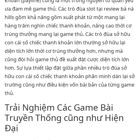
khoản (payline) cũng là một trong nguyên tố quan yếu
ưa đam mê game thủ. Các trò đùa slot tại review bà nà
hills gồm khả năng gồm xuất phát từ một mang lại
hàng trăm nghìn chiếc thanh khoản, nâng cao thời cơ
trúng thưởng mang lại game thủ. Các trò đùa sở hữu
con cái số chiếc thanh khoản lớn thường sở hữu lại
diện tích lớn thời cơ trúng thưởng hơn, nhưng mà
cũng đòi hỏi game thủ đề xuất đặt cược diện tích lớn
hơn. Sự lựa thiết lập đặt giữa phần nhiều trò đùa sở
hữu con cái số chiếc thanh khoản phân minh dán lại sở
trường cũng như điều kiện vốn bài bản của từng game
thủ.
Trải Nghiệm Các Game Bài
Truyền Thống cũng như Hiện
Đại