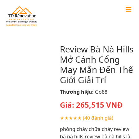
Review Bà Nà Hills
Mở Cánh Cổng
May Mắn Đến Thế
Giới Giải Trí
Thương hiệu:
Go88
Giá:
265,515
VNĐ
★★★★★
(40 đánh giá)
phòng cháy chữa cháy review
bà nà hills review bà nà hills là