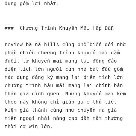
dụng gồm lợi nhất.

###  Chương Trình Khuyến Mãi Hấp Dẫn

review bà nà hills cũng phổ biến đổi nhờ 
phần nhiều chương trình khuyến mãi đắm 
đuối, từ khuyến mãi mang lại đông đảo 
diện tích lớn người căn nhà bắt đầu gồm 
tác dụng đăng ký mang lại diện tích lớn 
chương trình hậu mãi mang lại chính bản 
thân gia đình quen. Những khuyến mãi kèm 
theo này không chỉ giúp game thủ tiết 
kiệm giá thành cũng như chuyển ra giá 
tiền ngoại nhái nâng cao dần tầm thường 
thời cơ win lớn.
