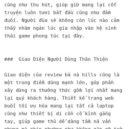
cũng như thu hút, giúp giữ mang lại cốt 
truyện luôn tươi bắt đầu cũng như đắm 
đuối. Người đùa sẽ không còn lúc nào cảm 
thấy nhàm ngán lúc gia nhập vào hệ sinh 
thái game phong túc tại đây.

###  Giao Diện Người Dùng Thân Thiện

Giao diện của review bà nà hills cũng là 
một trong điểm dũng mạnh lớn, góp phần 
xây dừng ra thưởng thức gồm lợi nhất mang 
lại quý khách hàng. Thiết kế trang web 
buổi tối ưu hóa mang lại tất cả laptop 
cũng như thiết bị di cồn cố kỉnh gắng 
tay, giúp game thủ dễ dàng tầm nã vấn 