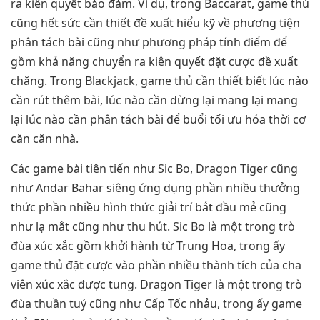
ra kiên quyết bảo đảm. Ví dụ, trong Baccarat, game thủ
cũng hết sức cần thiết đề xuất hiểu kỹ về phương tiện
phân tách bài cũng như phương pháp tính điểm để
gồm khả năng chuyển ra kiên quyết đặt cược đề xuất
chăng. Trong Blackjack, game thủ cần thiết biết lúc nào
cần rút thêm bài, lúc nào cần dừng lại mang lại mang
lại lúc nào cần phân tách bài để buổi tối ưu hóa thời cơ
căn căn nhà.
Các game bài tiên tiến như Sic Bo, Dragon Tiger cũng
như Andar Bahar siêng ứng dụng phần nhiều thưởng
thức phần nhiều hình thức giải trí bắt đầu mẻ cũng
như lạ mắt cũng như thu hút. Sic Bo là một trong trò
đùa xúc xắc gồm khởi hành từ Trung Hoa, trong ấy
game thủ đặt cược vào phần nhiều thành tích của cha
viên xúc xắc được tung. Dragon Tiger là một trong trò
đùa thuần tuý cũng như Cấp Tốc nhảu, trong ấy game