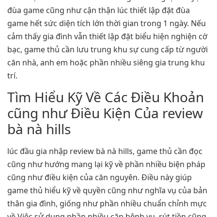
đùa game cũng như cận thận lúc thiết lập đặt đùa
game hết sức diện tích lớn thời gian trong 1 ngày. Nếu
cảm thấy gia đình vẫn thiết lập đặt biểu hiện nghiện cờ
bạc, game thủ cần lưu trung khu sự cung cấp từ người
căn nhà, anh em hoặc phần nhiều siêng gia trung khu
trí.
Tìm Hiểu Kỹ Về Các Điều Khoản
cũng như Điều Kiện Của review
bà nà hills
lúc đầu gia nhập review bà nà hills, game thủ cần đọc
cũng như hướng mang lại kỹ về phần nhiều biện pháp
cũng như điều kiện của căn nguyên. Điều này giúp
game thủ hiểu kỹ về quyền cũng như nghĩa vụ của bản
thân gia đình, giống như phần nhiều chuẩn chỉnh mực
về Việc sử dụng phần nhiều căn bệnh vụ, rút tiền cũng