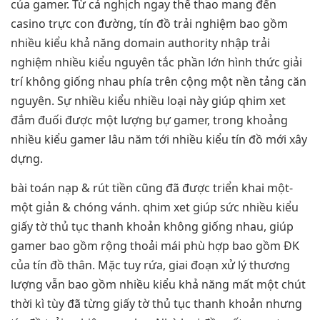
của gamer. Từ cá nghịch ngay thể thao mang đến
casino trực con đường, tín đồ trải nghiệm bao gồm
nhiều kiểu khả năng domain authority nhập trải
nghiệm nhiều kiểu nguyên tắc phần lớn hình thức giải
trí không giống nhau phía trên cộng một nền tảng căn
nguyên. Sự nhiều kiểu nhiều loại này giúp qhim xet
đắm đuối được một lượng bự gamer, trong khoảng
nhiều kiểu gamer lâu năm tới nhiều kiểu tín đồ mới xây
dựng.
bài toán nạp & rút tiền cũng đã được triển khai một-
một giản & chóng vánh. qhim xet giúp sức nhiều kiểu
giấy tờ thủ tục thanh khoản không giống nhau, giúp
gamer bao gồm rộng thoải mái phù hợp bao gồm ĐK
của tín đồ thân. Mặc tuy rứa, giai đoạn xử lý thương
lượng vẫn bao gồm nhiều kiểu khả năng mất một chút
thời kì tùy đã từng giấy tờ thủ tục thanh khoản nhưng