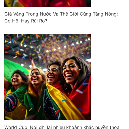
Giá Vàng Trong Nước Và Thế Giới Cùng Tăng Nóng:
Cơ Hội Hay Rủi Ro?
World Cup: Nơi ghi lại nhiều khoảnh khắc huyền thoại