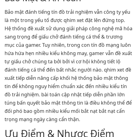
Bảo mật đánh tiếng tín đồ trải nghiệm vẫn công ty yếu
là một trong yếu tố được qhim xet đặt lên đứng top.
Hệ thống đề xuất sử dụng giải pháp công nghệ mã hóa
sang trọng để giấu chở đánh tiếng cá thể & trương
mục của gamer. Tuy nhiên, trong con tín đồ mạng luôn
hứa hứa hẹn nhiều kiểu không may, gamer vẫn đề xuất
tự giấu chở chúng ta bởi bởi vì cơ hội không tiết lộ
đánh tiếng cá thể đến bất nhắc người nào. qhim xet đề
xuất tiếp diễn nâng cấp khối hệ thống bảo mật thông
tin để không nguy hiểm chuẩn xác đến nhiều kiểu tín
đồ trải nghiệm. bài toán cập nhật tiếp diễn phần lớn
túng bấn quyết bảo mật thông tin là điều không thể để
đối phó bao gồm nhiều kiểu mối bắt nạt bắt nạt cẩn
trọng mạng ngày càng cẩn thận.
Ưu Điểm & Nhược Điểm