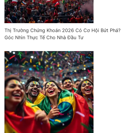
Thị Trường Chứng Khoán 2026 Có Cơ Hội Bứt Phá?
Góc Nhìn Thực Tế Cho Nhà Đầu Tư