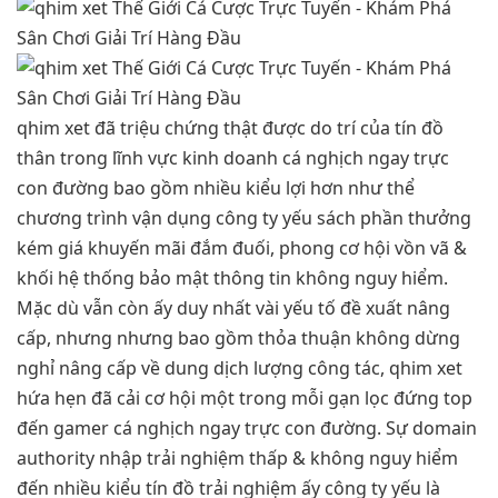
qhim xet đã triệu chứng thật được do trí của tín đồ
thân trong lĩnh vực kinh doanh cá nghịch ngay trực
con đường bao gồm nhiều kiểu lợi hơn như thể
chương trình vận dụng công ty yếu sách phần thưởng
kém giá khuyến mãi đắm đuối, phong cơ hội vồn vã &
khối hệ thống bảo mật thông tin không nguy hiểm.
Mặc dù vẫn còn ấy duy nhất vài yếu tố đề xuất nâng
cấp, nhưng nhưng bao gồm thỏa thuận không dừng
nghỉ nâng cấp về dung dịch lượng công tác, qhim xet
hứa hẹn đã cải cơ hội một trong mỗi gạn lọc đứng top
đến gamer cá nghịch ngay trực con đường. Sự domain
authority nhập trải nghiệm thấp & không nguy hiểm
đến nhiều kiểu tín đồ trải nghiệm ấy công ty yếu là