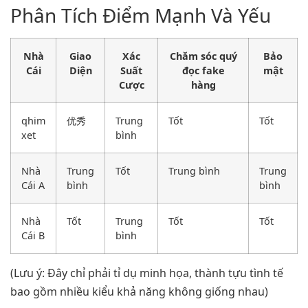
Phân Tích Điểm Mạnh Và Yếu
Nhà
Giao
Xác
Chăm sóc quý
Bảo
Cái
Diện
Suất
đọc fake
mật
Cược
hàng
qhim
优秀
Trung
Tốt
Tốt
xet
bình
Nhà
Trung
Tốt
Trung bình
Trung
Cái A
bình
bình
Nhà
Tốt
Trung
Tốt
Tốt
Cái B
bình
(Lưu ý: Đây chỉ phải tỉ dụ minh họa, thành tựu tình tế
bao gồm nhiều kiểu khả năng không giống nhau)