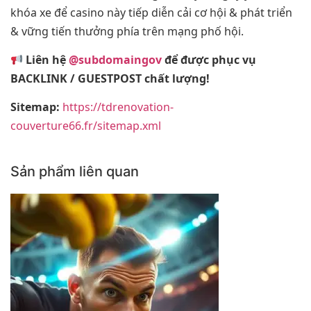
khóa xe để casino này tiếp diễn cải cơ hội & phát triển
& vững tiến thưởng phía trên mạng phố hội.
Liên hệ
@subdomaingov
để được phục vụ
BACKLINK / GUESTPOST chất lượng!
Sitemap:
https://tdrenovation-
couverture66.fr/sitemap.xml
Sản phẩm liên quan