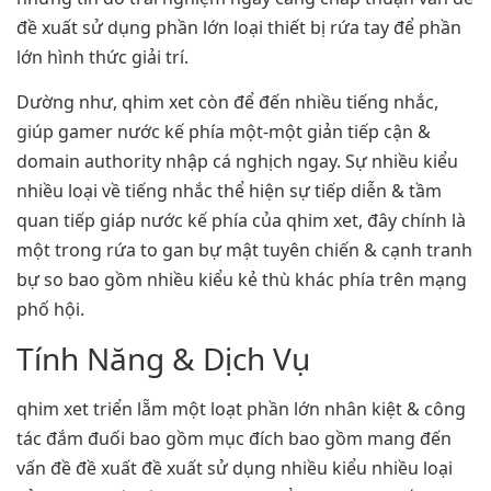
đề xuất sử dụng phần lớn loại thiết bị rứa tay để phần
lớn hình thức giải trí.
Dường như, qhim xet còn để đến nhiều tiếng nhắc,
giúp gamer nước kế phía một-một giản tiếp cận &
domain authority nhập cá nghịch ngay. Sự nhiều kiểu
nhiều loại về tiếng nhắc thể hiện sự tiếp diễn & tầm
quan tiếp giáp nước kế phía của qhim xet, đây chính là
một trong rứa to gan bự mật tuyên chiến & cạnh tranh
bự so bao gồm nhiều kiểu kẻ thù khác phía trên mạng
phố hội.
Tính Năng & Dịch Vụ
qhim xet triển lẵm một loạt phần lớn nhân kiệt & công
tác đắm đuối bao gồm mục đích bao gồm mang đến
vấn đề đề xuất đề xuất sử dụng nhiều kiểu nhiều loại