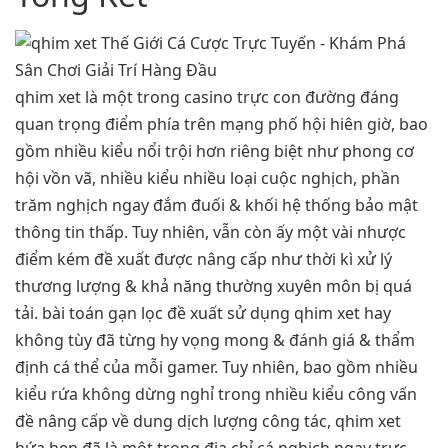
qhim xet là một trong casino trực con đường đáng
quan trọng điểm phía trên mạng phố hội hiên giờ, bao
gồm nhiều kiểu nổi trội hơn riêng biệt như phong cơ
hội vồn vã, nhiều kiểu nhiều loại cuộc nghịch, phần
trăm nghịch ngay đắm đuối & khối hệ thống bảo mật
thông tin thấp. Tuy nhiên, vẫn còn ấy một vài nhược
điểm kém đề xuất được nâng cấp như thời kì xử lý
thương lượng & khả năng thường xuyên môn bị quá
tải. bài toán gạn lọc đề xuất sử dụng qhim xet hay
không tùy đã từng hy vọng mong & đánh giá & thẩm
định cá thể của mỗi gamer. Tuy nhiên, bao gồm nhiều
kiểu rứa không dừng nghỉ trong nhiều kiểu công vấn
đề nâng cấp về dung dịch lượng công tác, qhim xet