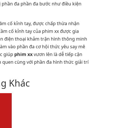
rị phần đa phần đa bước như điều kiện
ầm cố kỉnh tay, được chấp thừa nhận
 cầm cố kỉnh tay của phim xx được gia
rên điện thoại khảm trận hình thông minh
 làm vào phần đa cơ hội thức yêu say mê
ác giúp
phim xx
vươn lên là dễ tiếp cận
 quen cùng với phần đa hình thức giải trí
ng Khác