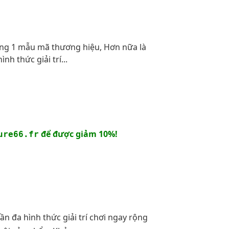
ang 1 mẫu mã thương hiệu, Hơn nữa là
h thức giải trí...
để được giảm 10%!
ure66.fr
 đa hình thức giải trí chơi ngay rộng