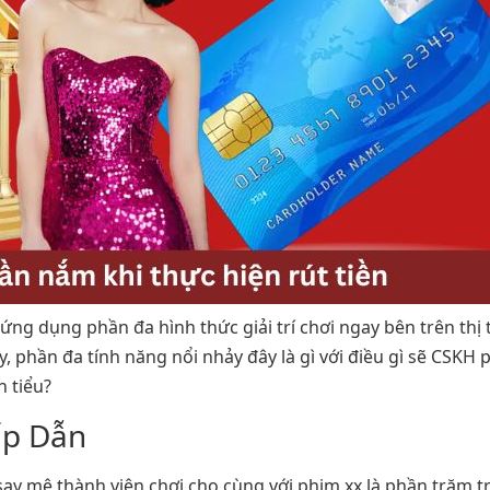
ng dụng phần đa hình thức giải trí chơi ngay bên trên thị 
y, phần đa tính năng nổi nhảy đây là gì với điều gì sẽ CSKH
n tiểu?
ấp Dẫn
ay mê thành viên chơi cho cùng với phim xx là phần trăm t