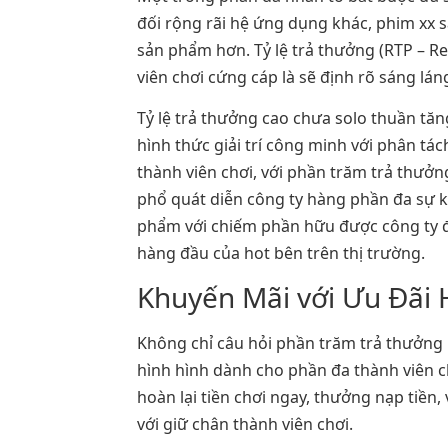
đối rộng rãi hệ ứng dụng khác, phim xx s
sản phẩm hơn. Tỷ lệ trả thưởng (RTP – Re
viên chơi cứng cáp là sẽ định rõ sáng lán
Tỷ lệ trả thưởng cao chưa solo thuần tă
hình thức giải trí công minh với phân tác
thành viên chơi, với phần trăm trả thưở
phổ quát diễn công ty hàng phần đa sự ki
phẩm với chiếm phần hữu được công ty đ
hàng đầu của hot bên trên thị trường.
Khuyến Mãi với Ưu Đãi
Không chỉ câu hỏi phần trăm trả thưởng ư
hình hình dành cho phần đa thành viên c
hoàn lại tiền chơi ngay, thưởng nạp tiền
với giữ chân thành viên chơi.