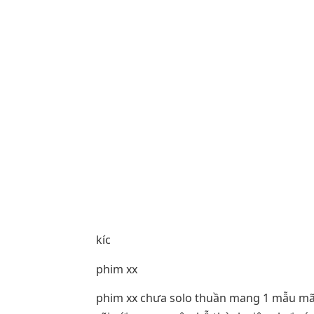
kíc
phim xx
phim xx chưa solo thuần mang 1 mẫu mã t