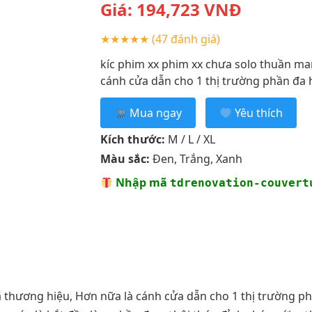
Giá:
194,723
VNĐ
★★★★★
(47 đánh giá)
kíc phim xx phim xx chưa solo thuần m
cánh cửa dẫn cho 1 thị trường phần đa hìn
Mua ngay
Yêu thích
Kích thước:
M / L / XL
Màu sắc:
Đen, Trắng, Xanh
Nhập mã
tdrenovation-couvert
hương hiệu, Hơn nữa là cánh cửa dẫn cho 1 thị trường phần