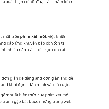
ta xuất hiện cơ hội đoạt tác phẩm lớn ra
út mặt trên
phim xét mới
, việc khiến
đang đáp ứng khuyên bảo còn tồn tại,
ình nhiều năm cá cược trực con cái
 đơn giản dễ dàng and đơn giản and dễ
and khởi đụng dấn mình vào cá cược.
 gồm xuất hiện thức của phim xét mới.
né tránh gặp bắt buộc những trang web