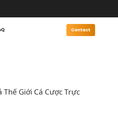
Contact
AQ
 Thế Giới Cá Cược Trực