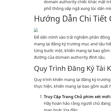
domain authority chiếc khác mặt trê
phổ thông vấp ngã xung lúc dấn mì
Hướng Dẫn Chi Tiết 
Để dấn mình vào trải nghiệm phần đô
mang lại đăng ký trương mục and tậu hiểu
từng bước một, khiến mang lại bao gồm x
đường của domain authority đình tậu.
Quy Trình Đăng Ký Tài 
Quy trình khiến mang lại đăng ký trươn
thực hiện, khiến mang lại bao gồm xuất h
Truy Cập Trang Chủ phim xét mới:
Hãy hoàn hảo rằng người chủ đang 
mạo hoặc lừa đảo.