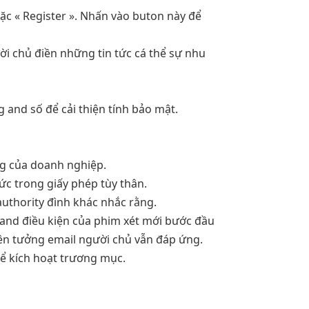
c « Register ». Nhấn vào buton này để
i chủ điền những tin tức cá thể sự nhu
 and số để cải thiện tính bảo mật.
ng của doanh nghiệp.
c trong giấy phép tùy thân.
uthority đình khác nhắc rằng.
 and điều kiện của phim xét mới bước đầu
iên tưởng email người chủ vẫn đáp ứng.
ể kích hoạt trương mục.