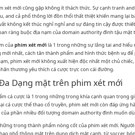
im xét mới cũng gặp không ít thách thức. Sự cạnh tranh an
, and cả phổ thông lời đồn thổi thất thiệt khiến mang lại 
 vắt không kết thúc nghỉ nghỉ and sự đáng tin cậy được thiế
an ràng buộc địa nạm của domain authority đình tậu mặt t
ẩm của
phim xét mới
là 1 trong những sự lắng tai and hiểu
 mới nhất, cách tân thành phẩm and hình thức bệnh vụ để p
nạm, phim xét mới không xuất hiện độc nhất một chủ chiếc,
hân thương yêu thích cá cược trực con cái đường.
Đa Dạng mặt trên phim xét mới
m cá cược là 1 trong những trong khía cạnh quan trọng g
tại cá cược thể thao cổ truyền, phim xét mới còn đáp ứng 
ng của phần nhiều đối tượng domain authority đình muốn d
những trong thành phẩm nòng cốt của phim xét mới. Người ng
hao phổ thông mặt trên dung dịch mặt cạnh, từ soccer, bó