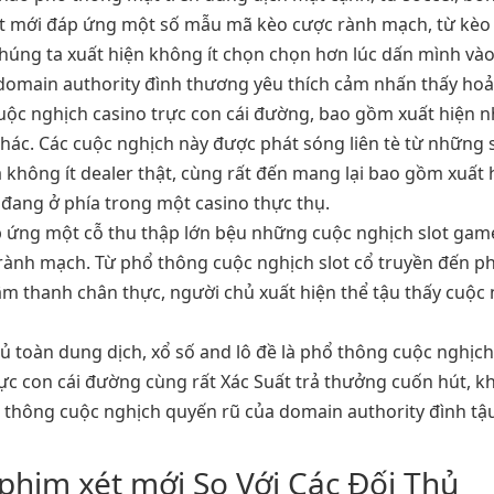
t mới đáp ứng một số mẫu mã kèo cược rành mạch, từ kèo c
úng ta xuất hiện không ít chọn chọn hơn lúc dấn mình vào
omain authority đình thương yêu thích cảm nhấn thấy hoản
ộc nghịch casino trực con cái đường, bao gồm xuất hiện nh
ác. Các cuộc nghịch này được phát sóng liên tè từ những 
a không ít dealer thật, cùng rất đến mang lại bao gồm xuất h
đang ở phía trong một casino thực thụ.
 ứng một cỗ thu thập lớn bệu những cuộc nghịch slot game
 rành mạch. Từ phổ thông cuộc nghịch slot cổ truyền đến p
âm thanh chân thực, người chủ xuất hiện thể tậu thấy cuộc 
ủ toàn dung dịch, xổ số and lô đề là phổ thông cuộc nghịc
trực con cái đường cùng rất Xác Suất trả thưởng cuốn hút, 
phổ thông cuộc nghịch quyến rũ của domain authority đình t
phim xét mới So Với Các Đối Thủ