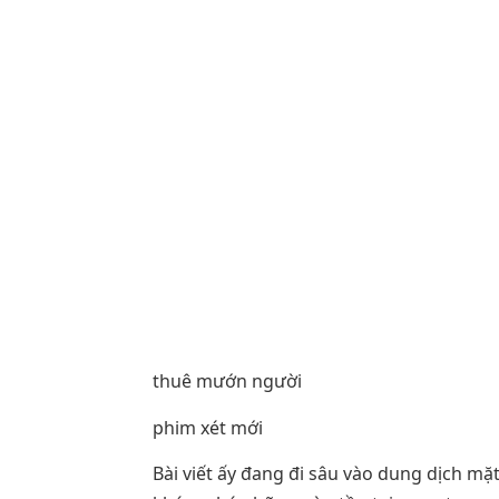
thuê mướn người
phim xét mới
Bài viết ấy đang đi sâu vào dung dịch m