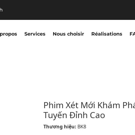
9h
 propos
Services
Nous choisir
Réalisations
F
Phim Xét Mới Khám Phá
Tuyến Đỉnh Cao
Thương hiệu:
BK8