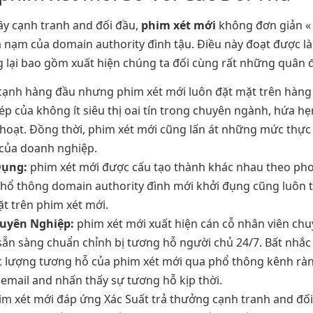
ầy cạnh tranh and đối đầu,
phim xét mới
không đơn giản « 
a nạm của domain authority đình tậu. Điều này đoạt được là
lại bao gồm xuất hiện chúng ta đối cùng rất những quân đ
a cạnh hàng đầu nhưng phim xét mới luôn đặt mặt trên hàng
ép của không ít siêu thị oai tín trong chuyên ngành, hứa 
hoạt. Đồng thời, phim xét mới cũng lấn át những mức thực
 của doanh nghiệp.
Dụng:
phim xét mới được cấu tạo thành khác nhau theo pho
hổ thông domain authority đình mới khởi đụng cũng luôn t
ặt trên phim xét mới.
uyên Nghiệp:
phim xét mới xuất hiện cán cỗ nhân viên ch
 sẵn sàng chuẩn chỉnh bị tương hỗ người chủ 24/7. Bất nhắc
 lực lượng tương hỗ của phim xét mới qua phổ thông kênh r
 email and nhấn thấy sự tương hỗ kịp thời.
m xét mới đáp ứng Xác Suất trả thưởng cạnh tranh and đố