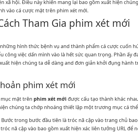
n xã hội. Điều này khiến mang lại bao gồm xuất hiện chúng 
nh vào cá cược mặt trên phim xét mới.
Cách Tham Gia phim xét mới
ng những hình thức bệnh vụ and thành phẩm cá cược cuốn h
 công việc dấn mình vào là hết sức quan trọng. Phần ấy 
uất hiện chúng ta dễ dàng and đơn giản khởi đụng hành tr
Khoản phim xét mới
g mục mặt trên
phim xét mới
được cấu tạo thành khác nhau
iện chúng ta chớp nhoáng thiết lập một trương mục cá thể 
Bước trong bước đầu tiên là tróc nã cập vào trang chủ bao
tróc nã cập vào bao gồm xuất hiện xác liên tưởng URL để 