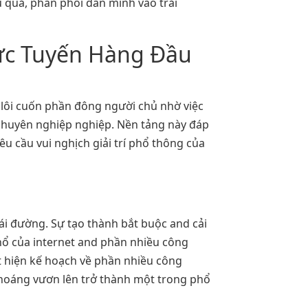
uả, phân phối dấn mình vào trải
ực Tuyến Hàng Đầu
 lôi cuốn phần đông người chủ nhờ việc
chuyên nghiệp nghiệp. Nền tảng này đáp
u cầu vui nghịch giải trí phổ thông của
ái đường. Sự tạo thành bắt buộc and cải
nổ của internet and phần nhiều công
t hiện kế hoạch về phần nhiều công
nhoáng vươn lên trở thành một trong phổ