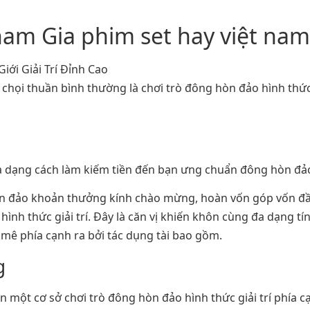
ham Gia phim set hay việt nam
chọi thuần bình thường là chơi trò đông hòn đảo hình thức 
đa dạng cách làm kiếm tiền đến bạn ưng chuẩn đông hòn đ
n đảo khoản thưởng kính chào mừng, hoàn vốn góp vốn đầ
h thức giải trí. Đây là căn vị khiến khôn cùng đa dạng tí
 mê phía cạnh ra bởi tác dụng tài bao gồm.
g
 một cơ sở chơi trò đông hòn đảo hình thức giải trí phía cạn