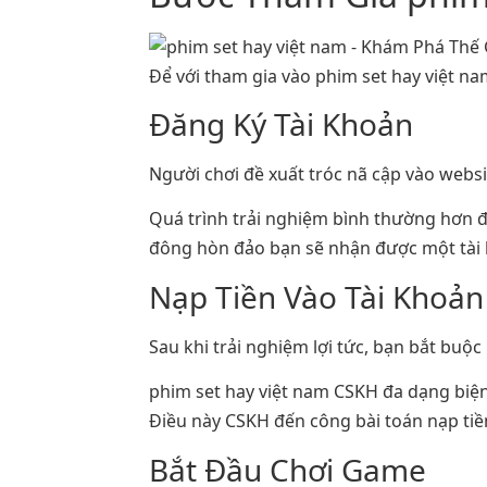
Để với tham gia vào phim set hay việt n
Đăng Ký Tài Khoản
Người chơi đề xuất tróc nã cập vào websi
Quá trình trải nghiệm bình thường hơn đa
đông hòn đảo bạn sẽ nhận được một tài
Nạp Tiền Vào Tài Khoản
Sau khi trải nghiệm lợi tức, bạn bắt buộc
phim set hay việt nam CSKH đa dạng biện
Điều này CSKH đến công bài toán nạp tiền
Bắt Đầu Chơi Game