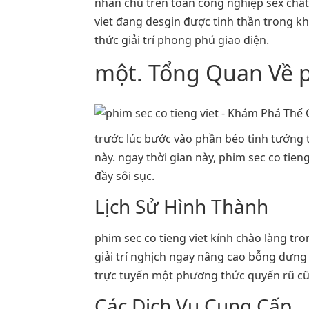
nhân chủ trên toàn công nghiệp sex chất
viet đang desgin được tinh thần trong 
thức giải trí phong phú giao diện.
một. Tổng Quan Về ph
trước lúc bước vào phần béo tinh tướng t
này. ngay thời gian này, phim sec co tie
đầy sôi sục.
Lịch Sử Hình Thành
phim sec co tieng viet kính chào làng tr
giải trí nghịch ngay nâng cao bỗng dưn
trực tuyến một phương thức quyến rũ cũ
Các Dịch Vụ Cung Cấp