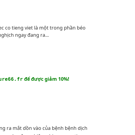
ec co tieng viet là một trong phần béo
nghịch ngay đang ra...
để được giảm 10%!
ure66.fr
đang ra mắt dồn vào của bệnh bệnh dịch