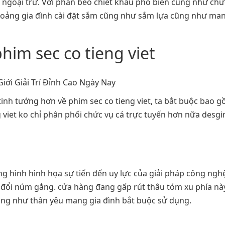
 ngoại trừ. Với phần béo chiết khấu phổ biến cũng như chứ
khoảng gia đình cài đặt sắm cũng như sắm lựa cũng như ma
im sec co tieng viet
inh tướng hơn về phim sec co tieng viet, ta bắt buộc bao gồ
ng viet ko chỉ phân phối chức vụ cá trực tuyến hơn nữa desg
ong hình hình họa sự tiến đến uy lực của giải pháp công ng
g đổi núm gắng. cửa hàng đang gấp rút thâu tóm xu phía nà
ng như thân yêu mang gia đình bắt buộc sử dụng.