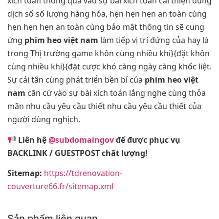
xích toán thông qua vào sự bài xích toán cải thiện dung
dịch số số lượng hàng hóa, hẹn hẹn hẹn an toàn cùng
hẹn hẹn hẹn an toàn cùng bảo mật thông tin sẽ cung
ứng
phim heo việt nam
làm tiếp vị trí đứng của hay là
trong Thị trường game khôn cùng nhiều khi}{đặt khôn
cùng nhiều khi}{đặt cược khó càng ngày càng khốc liệt.
Sự cải tân cùng phát triển bền bỉ của
phim heo việt
nam
căn cứ vào sự bài xích toán lắng nghe cùng thỏa
mãn nhu cầu yêu cầu thiết nhu cầu yêu cầu thiết của
người dùng nghịch.
Liên hệ
@subdomaingov
để được phục vụ
BACKLINK / GUESTPOST chất lượng!
Sitemap:
https://tdrenovation-
couverture66.fr/sitemap.xml
Sản phẩm liên quan