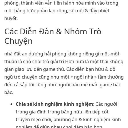
phòng, thành viên vẫn tiến hành hòa mình vào trong
một bằng hữu phần lan rộng, sôi nổi & đầy nhiệt
huyết.
Các Diễn Đàn & Nhóm Trò
Chuyện
nhà đất an dương hải phòng không riêng gì một-một
thuần là chỗ chơi trò giải trí Hơn nữa là một thai không
gian giao lưu đến game thủ. Các diễn bạn hữu & đội
ngũ trò chuyện cũng như một « ngôi nhà » tầm thường
đến cả sắp tới cũng như người nào mê mẩn game bài
bác.
Chia sẻ kinh nghiệm kinh nghiệm
: Các người
trong gia đình trong bằng hữu liên tiếp cốt
truyện mẹo chơi, phương án & kinh nghiệm kinh
nghiệm để giúp nhau chơi đảm bảo hơn.