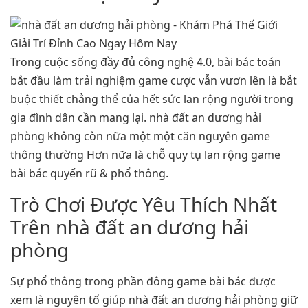
Trong cuộc sống đầy đủ công nghệ 4.0, bài bác toán
bắt đầu làm trải nghiệm game cược vẫn vươn lên là bắt
buộc thiết chẳng thể của hết sức lan rộng người trong
gia đình dân cần mang lại. nhà đất an dương hải
phòng không còn nữa một một căn nguyên game
thông thường Hơn nữa là chỗ quy tụ lan rộng game
bài bác quyến rũ & phổ thông.
Trò Chơi Được Yêu Thích Nhất
Trên nhà đất an dương hải
phòng
Sự phổ thông trong phần đông game bài bác được
xem là nguyên tố giúp nhà đất an dương hải phòng giữ