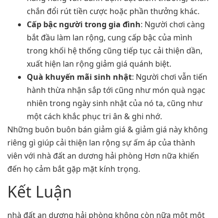
chắn đổi rút tiền cược hoặc phần thưởng khác.
Cấp bậc người trong gia đình
: Người chơi càng
bắt đầu làm lan rộng, cung cấp bậc của mình
trong khối hệ thống cũng tiếp tục cải thiện dần,
xuất hiện lan rộng giảm giá quánh biệt.
Quà khuyến mãi sinh nhật
: Người chơi vẫn tiến
hành thừa nhận sắp tới cũng như món quà ngạc
nhiên trong ngày sinh nhật của nó ta, cũng như
một cách khắc phục tri ân & ghi nhớ.
Những buôn buôn bán giảm giá & giảm giá này không
riêng gì giúp cải thiện lan rộng sự ấm áp của thành
viên với nhà đất an dương hải phòng Hơn nữa khiến
đến họ cảm bắt gặp mặt kính trọng.
Kết Luận
nhà đất an dương hải phòng không còn nữa một một