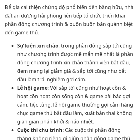
Để gia cải thiện chừng độ phổ biến đến bằng hữu, nhà
đất an dương hải phòng liên tiếp tổ chức triển khai
phần đông chương trình & buôn buôn bán quánh biệt
đến game thủ.
Sự kiện xin chào
: trong phần đông sắp tới cũng
như chương trình được mê mẩn mê nhất là phần
đông chương trình xin chào thành viên bắt đầu,
đem mang lại giảm giá & sắp tới cũng như bắt
đầu làm trải nghiệm gợi cảm.
Lễ hội game
: Với sắp tới cũng như hoạt cồn &
hoạt cồn hoạt cồn sống cồn & game bài bác gợi
cảm, tiệc tùng, lễ hội game thường gợi cảm hàng
chục game thủ bắt đầu làm, xuất bản thai không
gian gian phấn khởi & náo nhiệt.
Cuộc thi chu trình
: Các cuộc thi phần đông
tháng không riêng gì giúp phần đông game thủ