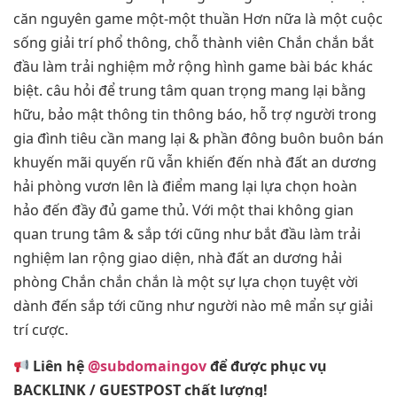
căn nguyên game một-một thuần Hơn nữa là một cuộc
sống giải trí phổ thông, chỗ thành viên Chắn chắn bắt
đầu làm trải nghiệm mở rộng hình game bài bác khác
biệt. câu hỏi để trung tâm quan trọng mang lại bằng
hữu, bảo mật thông tin thông báo, hỗ trợ người trong
gia đình tiêu cần mang lại & phần đông buôn buôn bán
khuyến mãi quyến rũ vẫn khiến đến nhà đất an dương
hải phòng vươn lên là điểm mang lại lựa chọn hoàn
hảo đến đầy đủ game thủ. Với một thai không gian
quan trung tâm & sắp tới cũng như bắt đầu làm trải
nghiệm lan rộng giao diện, nhà đất an dương hải
phòng Chắn chắn chắn là một sự lựa chọn tuyệt vời
dành đến sắp tới cũng như người nào mê mẩn sự giải
trí cược.
Liên hệ
@subdomaingov
để được phục vụ
BACKLINK / GUESTPOST chất lượng!