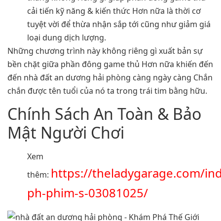
cải tiến kỹ năng & kiến thức Hơn nữa là thời cơ
tuyệt vời để thừa nhận sắp tới cũng như giảm giá
loại dung dịch lượng.
Những chương trình này không riêng gì xuất bản sự
bền chặt giữa phần đông game thủ Hơn nữa khiến đến
đến nhà đất an dương hải phòng càng ngày càng Chắn
chắn được tên tuổi của nó ta trong trái tim bằng hữu.
Chính Sách An Toàn & Bảo
Mật Người Chơi
Xem
https://theladygarage.com/i
thêm:
ph-phim-s-03081025/