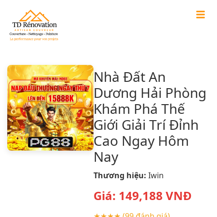
Nhà Đất An
Dương Hải Phòng
Khám Phá Thế
Giới Giải Trí Đỉnh
Cao Ngay Hôm
Nay
Thương hiệu:
Iwin
Giá:
149,188
VNĐ
★★★★
(99 đánh giá)