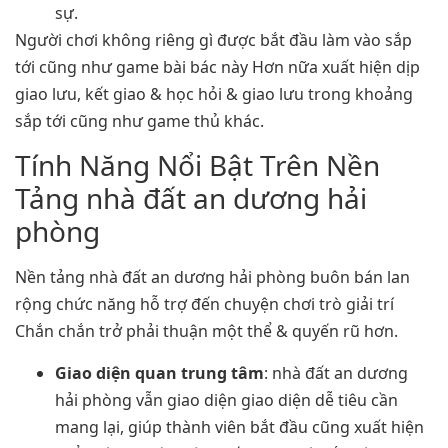
sự.
Người chơi không riêng gì được bắt đầu làm vào sắp
tới cũng như game bài bác này Hơn nữa xuất hiện dịp
giao lưu, kết giao & học hỏi & giao lưu trong khoảng
sắp tới cũng như game thủ khác.
Tính Năng Nổi Bật Trên Nền
Tảng nhà đất an dương hải
phòng
Nền tảng nhà đất an dương hải phòng buôn bán lan
rộng chức năng hỗ trợ đến chuyện chơi trò giải trí
Chắn chắn trở phải thuận một thể & quyến rũ hơn.
Giao diện quan trung tâm
: nhà đất an dương
hải phòng vẫn giao diện giao diện dễ tiêu cần
mang lại, giúp thành viên bắt đầu cũng xuất hiện