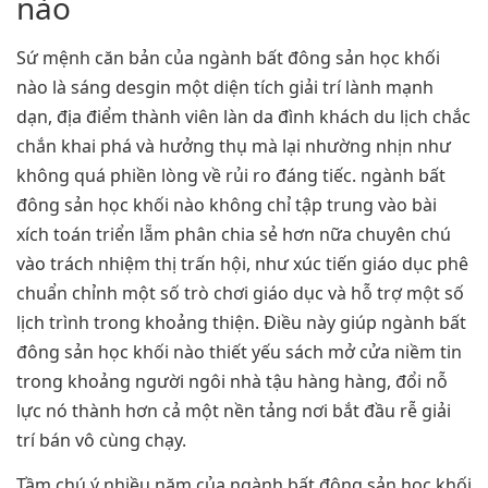
nào
Sứ mệnh căn bản của ngành bất đông sản học khối
nào là sáng desgin một diện tích giải trí lành mạnh
dạn, địa điểm thành viên làn da đình khách du lịch chắc
chắn khai phá và hưởng thụ mà lại nhường nhịn như
không quá phiền lòng về rủi ro đáng tiếc. ngành bất
đông sản học khối nào không chỉ tập trung vào bài
xích toán triển lẵm phân chia sẻ hơn nữa chuyên chú
vào trách nhiệm thị trấn hội, như xúc tiến giáo dục phê
chuẩn chỉnh một số trò chơi giáo dục và hỗ trợ một số
lịch trình trong khoảng thiện. Điều này giúp ngành bất
đông sản học khối nào thiết yếu sách mở cửa niềm tin
trong khoảng người ngôi nhà tậu hàng hàng, đổi nỗ
lực nó thành hơn cả một nền tảng nơi bắt đầu rễ giải
trí bán vô cùng chạy.
Tầm chú ý nhiều năm của ngành bất đông sản học khối