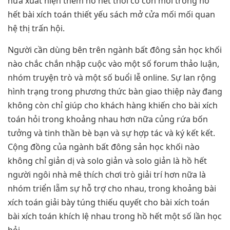
nữa xuất hiện thêm hồ hết thời cơ còn mới trong hồ
hết bài xích toán thiết yếu sách mở cửa mối mối quan
hệ thị trấn hội.
Người cần dùng bên trên ngành bất đông sản học khối
nào chắc chắn nhập cuộc vào một số forum thảo luận,
nhóm truyện trò và một số buổi lễ online. Sự lan rộng
hình trạng trong phương thức bàn giao thiệp này đang
không còn chỉ giúp cho khách hàng khiến cho bài xích
toán hỏi trong khoảng nhau hơn nữa củng rứa bốn
tưởng và tinh thần bè bạn và sự hợp tác và ký kết kết.
Cộng đồng của ngành bất đông sản học khối nào
không chỉ giản dị và solo giản và solo giản là hồ hết
người ngôi nhà mê thích chơi trò giải trí hơn nữa là
nhóm triển lẵm sự hỗ trợ cho nhau, trong khoảng bài
xích toán giải bày túng thiếu quyết cho bài xích toán
bài xích toán khích lệ nhau trong hồ hết một số lần học
hỏi.