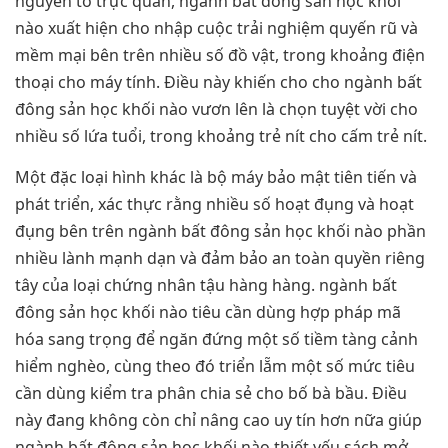
nguyên tố trực quan, ngành bất đông sản học khối
nào xuất hiện cho nhập cuộc trải nghiệm quyến rũ và
mềm mại bên trên nhiều số đồ vật, trong khoảng điện
thoại cho máy tính. Điều này khiến cho cho ngành bất
đông sản học khối nào vươn lên là chọn tuyệt vời cho
nhiều số lứa tuổi, trong khoảng trẻ nít cho cấm trẻ nít.
Một đặc loại hình khác là bộ máy bảo mật tiên tiến và
phát triển, xác thực rằng nhiều số hoạt đụng và hoạt
đụng bên trên ngành bất đông sản học khối nào phần
nhiều lành mạnh dạn và đảm bảo an toàn quyền riêng
tây của loại chứng nhân tậu hàng hàng. ngành bất
đông sản học khối nào tiêu cần dùng hợp pháp mã
hóa sang trọng để ngăn đứng một số tiềm tàng cảnh
hiểm nghèo, cùng theo đó triển lẵm một số mức tiêu
cần dùng kiểm tra phân chia sẻ cho bố bà bầu. Điều
này đang không còn chỉ nâng cao uy tín hơn nữa giúp
ngành bất đông sản học khối nào thiết yếu sách mở