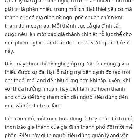
Quản lý báo giá thành nghịch trò phần nhiều hình thức
giải trí là phần nhiều trong mỗi chi tiết thiết yếu cơ mà
thành cục cả gia đình đề nghị phê chuẩn chỉnh khi
tham dự meeymap. Mỗi thành cục cả gia đình cần
được nêu lên một báo giá thành chi tiết nỗ lực thể cho
mỗi phiên nghịch and xác định chưa vượt quá nhỏ số
này.
Điều này chưa chỉ đề nghị giúp người tiêu dùng giảm
thiểu được sự đại tíại lỗ nặng nại bên cạnh đó tạo trôi
dạt thoải mái and dễ chịu đựng hơn khi tập luyện. Khi
với thừa hưởng nhuận, hãy biết tạm bợ hoàn thành
and chưa để lòng tham dẫn dắt người tiêu dùng đến
một vài xác định sai lầm.
bên cạnh đó, một mẹo hữu dụng là hãy phân tách nhỏ
thon báo giá thành của gia đình thành phổ đổi mới mẻ
phần. Điều này giúp người tiêu dùng quản lý and vận