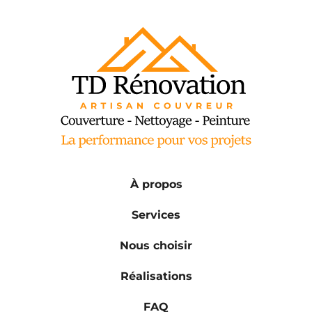
À propos
Services
Nous choisir
Réalisations
FAQ