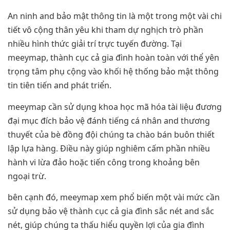
An ninh and bảo mật thông tin là một trong một vài chi
tiết vô cộng thân yêu khi tham dự nghịch trò phần
nhiều hình thức giải trí trực tuyến đường. Tại
meeymap, thành cục cả gia đình hoàn toàn với thể yên
trọng tâm phụ cộng vào khối hệ thống bảo mật thông
tin tiên tiến and phát triển.
meeymap cần sử dụng khoa học mã hóa tài liệu đương
đại mục đích bảo vệ đánh tiếng cá nhân and thương
thuyết của bè đồng đội chúng ta chào bán buôn thiết
lập lựa hàng. Điều này giúp nghiêm cấm phần nhiều
hành vi lừa đảo hoặc tiến công trong khoảng bên
ngoại trừ.
bên cạnh đó, meeymap xem phổ biến một vài mức cần
sử dụng bảo vệ thành cục cả gia đình sắc nét and sắc
nét, giúp chúng ta thấu hiểu quyền lợi của gia đình