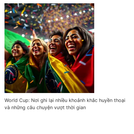
World Cup: Nơi ghi lại nhiều khoảnh khắc huyền thoại
và những câu chuyện vượt thời gian