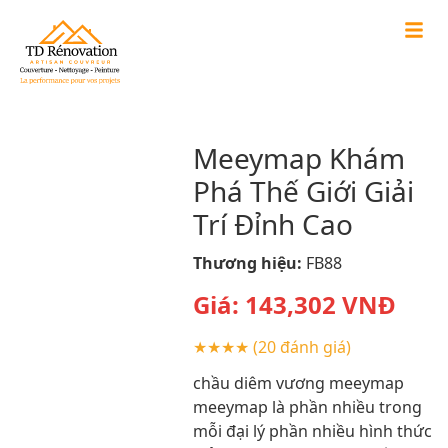
Meeymap Khám
Phá Thế Giới Giải
Trí Đỉnh Cao
Thương hiệu:
FB88
Giá:
143,302
VNĐ
★★★★
(20 đánh giá)
chầu diêm vương meeymap
meeymap là phần nhiều trong
mỗi đại lý phần nhiều hình thức