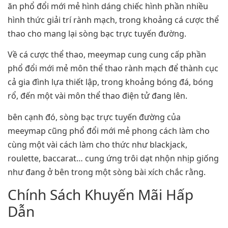
ăn phổ đổi mới mẻ hình dáng chiếc hình phần nhiều
hình thức giải trí rành mạch, trong khoảng cá cược thể
thao cho mang lại sòng bạc trực tuyến đường.
Về cá cược thể thao, meeymap cung cung cấp phần
phổ đổi mới mẻ môn thể thao rành mạch để thành cục
cả gia đình lựa thiết lập, trong khoảng bóng đá, bóng
rổ, đến một vài môn thể thao điện tử đang lên.
bên cạnh đó, sòng bạc trực tuyến đường của
meeymap cũng phổ đổi mới mẻ phong cách làm cho
cùng một vài cách làm cho thức như blackjack,
roulette, baccarat… cung ứng trôi dạt nhộn nhịp giống
như đang ở bên trong một sòng bài xích chắc rằng.
Chính Sách Khuyến Mãi Hấp
Dẫn