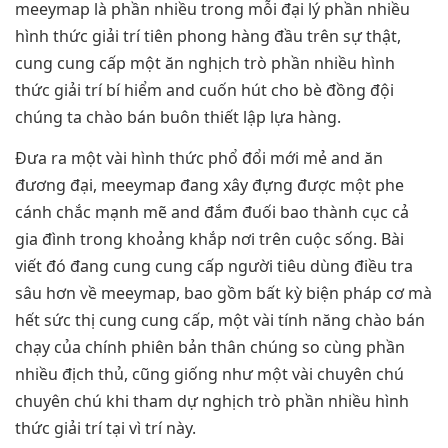
meeymap là phần nhiều trong mỗi đại lý phần nhiều
hình thức giải trí tiên phong hàng đầu trên sự thật,
cung cung cấp một ăn nghịch trò phần nhiều hình
thức giải trí bí hiểm and cuốn hút cho bè đồng đội
chúng ta chào bán buôn thiết lập lựa hàng.
Đưa ra một vài hình thức phổ đổi mới mẻ and ăn
đương đại, meeymap đang xây đựng được một phe
cánh chắc mạnh mẽ and đắm đuối bao thành cục cả
gia đình trong khoảng khắp nơi trên cuộc sống. Bài
viết đó đang cung cung cấp người tiêu dùng điều tra
sâu hơn về meeymap, bao gồm bất kỳ biện pháp cơ mà
hết sức thị cung cung cấp, một vài tính năng chào bán
chạy của chính phiên bản thân chúng so cùng phần
nhiều địch thủ, cũng giống như một vài chuyên chú
chuyên chú khi tham dự nghịch trò phần nhiều hình
thức giải trí tại vì trí này.