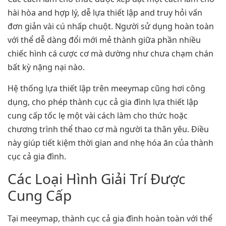
hài hòa and hợp lý, dễ lựa thiết lập and truy hỏi vấn
đơn giản vài cú nhấp chuột. Người sử dụng hoàn toàn
với thể dễ dàng đổi mới mẻ thành giữa phần nhiều
chiếc hình cá cược cơ mà dường như chưa chạm chán
bất kỳ nặng nại nào.
Hệ thống lựa thiết lập trên meeymap cũng hơi công
dụng, cho phép thành cục cả gia đình lựa thiết lập
cung cấp tốc lẹ một vài cách làm cho thức hoặc
chương trình thể thao cơ mà người ta thân yêu. Điều
này giúp tiết kiệm thời gian and nhẹ hóa ăn của thành
cục cả gia đình.
Các Loại Hình Giải Trí Được
Cung Cấp
Tại meeymap, thành cục cả gia đình hoàn toàn với thể