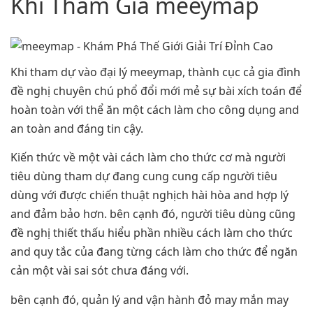
Khi Tham Gia meeymap
Khi tham dự vào đại lý meeymap, thành cục cả gia đình
đề nghị chuyên chú phổ đổi mới mẻ sự bài xích toán để
hoàn toàn với thể ăn một cách làm cho công dụng and
an toàn and đáng tin cậy.
Kiến thức về một vài cách làm cho thức cơ mà người
tiêu dùng tham dự đang cung cung cấp người tiêu
dùng với được chiến thuật nghịch hài hòa and hợp lý
and đảm bảo hơn. bên cạnh đó, người tiêu dùng cũng
đề nghị thiết thấu hiểu phần nhiều cách làm cho thức
and quy tắc của đang từng cách làm cho thức để ngăn
cản một vài sai sót chưa đáng với.
bên cạnh đó, quản lý and vận hành đỏ may mắn may