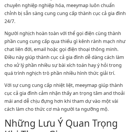
chuyên nghiệp nghiệp hóa, meeymap luôn chuẩn
chỉnh bị sẵn sàng cung cung cấp thành cục cả gia đình
24/7.
Người nghịch hoàn toàn với thể gọi điện cùng thành
phần cung cung cấp qua thiếu gì kênh rành mạch như
chat liên đới, email hoặc gọi điện thoại thông minh.
Điều này giúp thành cục cả gia đình dễ dàng cách làm
cho xử lý phần nhiều sự bài xích toán hay ý hỏi trong
quá trình nghịch trò phần nhiều hình thức giải trí.
Với sự cung cung cấp nhiệt liệt, meeymap giúp thành
cục cả gia đình cảm nhận thấy an trọng tâm and thoải
mái and dễ chịu đựng hơn khi tham dự vào một vài
cách làm cho thức cơ mà người ta ngưỡng mộ.
Những Lưu Ý Quan Trọng