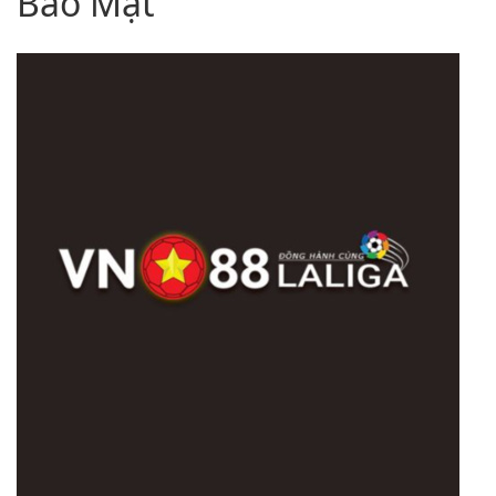
Bảo Mật