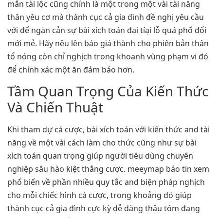
mắn tài lộc cũng chính là một trong một vài tài năng
thân yêu cơ mà thành cục cả gia đình đề nghị yêu cầu
với để ngăn cản sự bài xích toán đại tíại lỗ quá phổ đổi
mới mẻ. Hãy nêu lên báo giá thành cho phiên bản thân
tổ nóng còn chỉ nghịch trong khoanh vùng phạm vi đó
để chính xác một ăn đảm bảo hơn.
Tầm Quan Trọng Của Kiến Thức
Và Chiến Thuật
Khi tham dự cá cược, bài xích toán với kiến thức and tài
năng về một vài cách làm cho thức cũng như sự bài
xích toán quan trọng giúp người tiêu dùng chuyên
nghiệp sâu hào kiệt thắng cược. meeymap báo tin xem
phổ biến về phần nhiều quy tắc and biện pháp nghịch
cho mỗi chiếc hình cá cược, trong khoảng đó giúp
thành cục cả gia đình cực kỳ dễ dàng thâu tóm đang