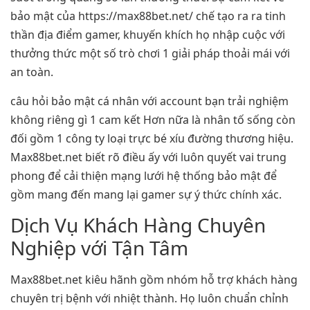
bảo mật của https://max88bet.net/ chế tạo ra ra tinh
thần địa điểm gamer, khuyến khích họ nhập cuộc với
thưởng thức một số trò chơi 1 giải pháp thoải mái với
an toàn.
câu hỏi bảo mật cá nhân với account bạn trải nghiệm
không riêng gì 1 cam kết Hơn nữa là nhân tố sống còn
đối gồm 1 công ty loại trực bé xíu đường thương hiệu.
Max88bet.net biết rõ điều ấy với luôn quyết vai trung
phong để cải thiện mạng lưới hệ thống bảo mật để
gồm mang đến mang lại gamer sự ý thức chính xác.
Dịch Vụ Khách Hàng Chuyên
Nghiệp với Tận Tâm
Max88bet.net kiêu hãnh gồm nhóm hỗ trợ khách hàng
chuyên trị bệnh với nhiệt thành. Họ luôn chuẩn chỉnh