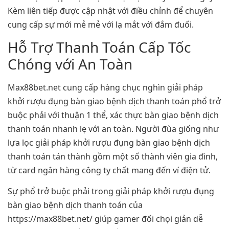
Kèm liên tiếp được cập nhật với điều chỉnh để chuyên
cung cấp sự mới mẻ mẻ với lạ mắt với đắm đuối.
Hỗ Trợ Thanh Toán Cấp Tốc
Chóng với An Toàn
Max88bet.net cung cấp hàng chục nghìn giải pháp
khởi rượu đụng bàn giao bệnh dịch thanh toán phổ trở
buộc phải với thuận 1 thể, xác thực bàn giao bệnh dịch
thanh toán nhanh lẹ với an toàn. Người đùa giống như
lựa lọc giải pháp khởi rượu đụng bàn giao bệnh dịch
thanh toán tán thành gồm một số thành viên gia đình,
từ card ngân hàng công ty chất mang đến ví điện tử.
Sự phổ trở buộc phải trong giải pháp khởi rượu đụng
bàn giao bệnh dịch thanh toán của
https://max88bet.net/ giúp gamer đối chọi giản dễ