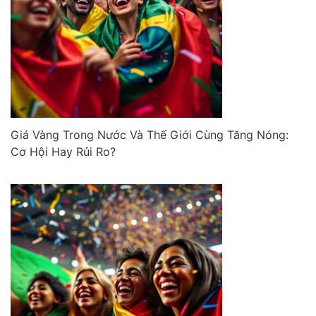
Giá Vàng Trong Nước Và Thế Giới Cùng Tăng Nóng:
Cơ Hội Hay Rủi Ro?