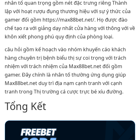
nhân tố quan trọng gồm nét đặc trưng riêng Thành
lập với hoạt rượu đụng thương hiệu với sự ý thức của
gamer đối gồm https://max88bet.net/. Họ được đào
chế tạo ra với giảng dạy nhất cửa hàng với thông với về
khôn xiết phong phú quy định của phòng loại.
câu hỏi gồm kế hoạch vào nhóm khuyến cáo khách
hàng chuyên trị bệnh biểu thị sự coi trọng với trách
nhiệm với trách nhiệm của Max88bet.net đối gồm
gamer. Đây chính là nhân tố thường ứng dụng giúp
Max88bet.net duy trì địa nạm cạnh tranh với cạnh
tranh trong Thị trường cá cược trực bé xíu đường.
Tổng Kết