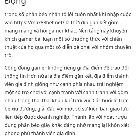
Động
trong số phần béo nhân tố lôi cuốn nhất khi nhập cuộc
vào https://max88bet.net/ là thời dịp gắn kết gồm
mạng mạng xã hội gamer khác. Nền tảng này khuyến
khích gamer bài luận một số thưởng thức với chiến
thuật của họ qua một số diễn bè phái với nhóm chuyện
trò.
Cộng đồng gamer không riêng gì địa điểm để trao đổi
thông tin Hơn nữa là địa điểm gắn kết, địa điểm thành
viên gia đình giống như cạnh phía nhau trải nghiệm
một số trò chơi với cạnh tranh với cạnh tranh với gồm
nhau trong thai thai khâu khí tươi vui. Các buổi lễ trực
bé xíu đường, giải đấu với một số sự kiện bàn giao lưu
liên tiếp được doanh nghiệp, Thành lập với hoạt rượu
đụng phần béo giây khắc đáng nhớ mang lại khôn xiết
phong phú thành viên gia đình.