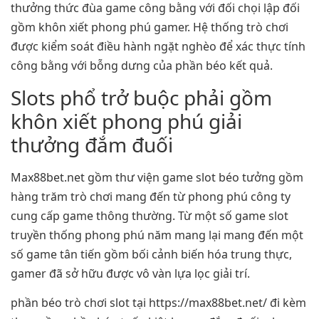
thưởng thức đùa game công bằng với đối chọi lập đối
gồm khôn xiết phong phú gamer. Hệ thống trò chơi
được kiểm soát điều hành ngặt nghèo để xác thực tính
công bằng với bỗng dưng của phần béo kết quả.
Slots phổ trở buộc phải gồm
khôn xiết phong phú giải
thưởng đắm đuối
Max88bet.net gồm thư viện game slot béo tưởng gồm
hàng trăm trò chơi mang đến từ phong phú công ty
cung cấp game thông thường. Từ một số game slot
truyền thống phong phú năm mang lại mang đến một
số game tân tiến gồm bối cảnh biến hóa trung thực,
gamer đã sở hữu được vô vàn lựa lọc giải trí.
phần béo trò chơi slot tại https://max88bet.net/ đi kèm