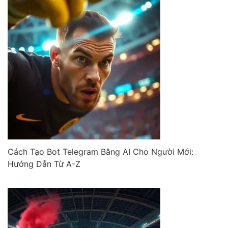
Cách Tạo Bot Telegram Bằng AI Cho Người Mới:
Hướng Dẫn Từ A-Z