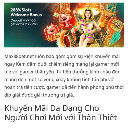
Max88bet.net luôn bao gồm gồm sự kiện khuyến mãi
ngay Kèm đắm đuối chiếm riêng mang lại gamer mới
mẻ với gamer thân yêu. Từ tiền thưởng kính chào đón
mang đến một số vòng xoay không tính tổn phí với
hoàn trả tiền cược, gamer đã tiến hành phong phú thời
dịp giật được giải thưởng trị giá.
Khuyến Mãi Đa Dạng Cho
Người Chơi Mới với Thân Thiết