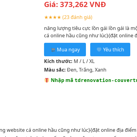
Giá:
373,262
VNĐ
★★★★
(23 đánh giá)
năng lượng tiêu cực lồn gái lồn gái là 
cá online hầu cũng như lúc}{đặt online đị
Mua ngay
Yêu thích
Kích thước:
M / L / XL
Màu sắc:
Đen, Trắng, Xanh
Nhập mã
tdrenovation-couvert
g website cá online hầu cũng như lúc}{đặt online địa điểm t