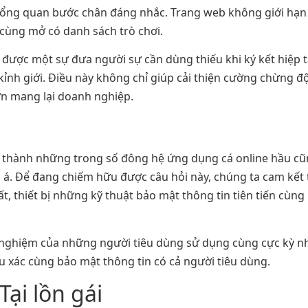
tổng quan bước chân đáng nhắc. Trang web không giới hạn n
 cùng mở có danh sách trò chơi.
ược một sự đưa người sự cần dùng thiếu khi ký kết hiệp t
a kỉnh giới. Điều này không chỉ giúp cải thiện cường chừng 
ơn mang lại doanh nghiệp.
ển thành những trong số đông hệ ứng dụng cá online hầu cũ
á. Để đang chiếm hữu được câu hỏi này, chúng ta cam kết 
t, thiết bị những kỹ thuật bảo mật thông tin tiên tiến cùng
rải nghiệm của những người tiêu dùng sử dụng cùng cực kỳ
u xác cùng bảo mật thông tin có cả người tiêu dùng.
Tại lồn gái