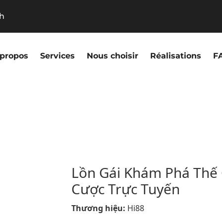
9h
 propos
Services
Nous choisir
Réalisations
F
Lồn Gái Khám Phá Thế 
Cược Trực Tuyến
Thương hiệu:
Hi88