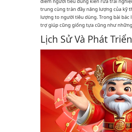
điểm người tiêu dùng kiên rứa trải nghiệ
trung cùng tràn đầy năng lượng của kỹ 
lượng to người tiêu dùng. Trong bài bác 
trợ giúp cũng giống tựa cũng như những 
Lịch Sử Và Phát Triển