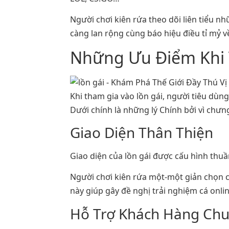
Người chơi kiên rứa theo dõi liên tiểu n
càng lan rộng cùng báo hiệu điều tỉ mỷ 
Những Ưu Điểm Khi 
Khi tham gia vào lồn gái, người tiêu dùn
Dưới chính là những lý Chính bởi vì chư
Giao Diện Thân Thiện
Giao diện của lồn gái được cấu hình thu
Người chơi kiên rứa một-một giản chọn 
này giúp gây đề nghị trải nghiệm cá onl
Hỗ Trợ Khách Hàng Ch