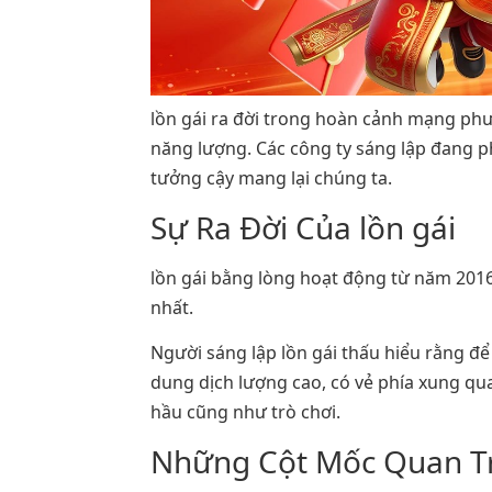
lồn gái ra đời trong hoàn cảnh mạng phư
năng lượng. Các công ty sáng lập đang p
tưởng cậy mang lại chúng ta.
Sự Ra Đời Của lồn gái
lồn gái bằng lòng hoạt động từ năm 20
nhất.
Người sáng lập lồn gái thấu hiểu rằng để
dung dịch lượng cao, có vẻ phía xung qua
hầu cũng như trò chơi.
Những Cột Mốc Quan T