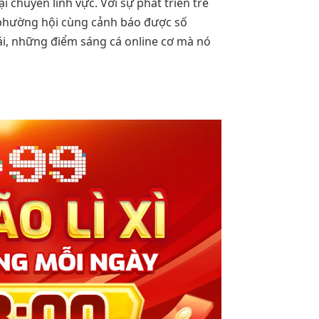
 chuyên lĩnh vực. Với sự phát triển trẻ
 phường hội cùng cảnh báo được số
gái, những điểm sáng cá online cơ mà nó