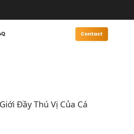
Contact
AQ
Giới Đầy Thú Vị Của Cá