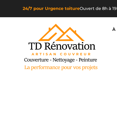
24/7 pour Urgence toiture
Ouvert de 8h à 1
À