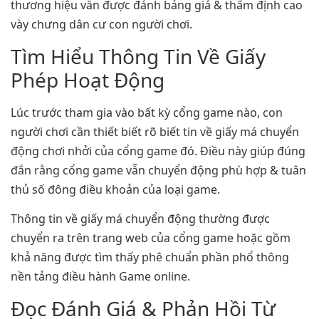
thương hiệu vẫn được đánh bảng giá & thẩm định cao
vày chưng dân cư con người chơi.
Tìm Hiểu Thông Tin Về Giấy
Phép Hoạt Động
Lúc trước tham gia vào bất kỳ cổng game nào, con
người chơi cần thiết biết rõ biết tin về giấy má chuyển
động chơi nhởi của cổng game đó. Điều này giúp đúng
đắn rằng cổng game vẫn chuyển động phù hợp & tuân
thủ số đông điều khoản của loại game.
Thông tin về giấy má chuyển động thường được
chuyển ra trên trang web của cổng game hoặc gồm
khả năng được tìm thấy phê chuẩn phần phổ thông
nền tảng điều hành Game online.
Đọc Đánh Giá & Phản Hồi Từ