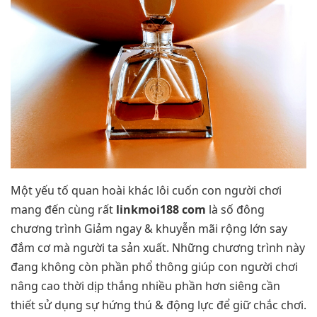
Một yếu tố quan hoài khác lôi cuốn con người chơi
mang đến cùng rất
linkmoi188 com
là số đông
chương trình Giảm ngay & khuyễn mãi rộng lớn say
đắm cơ mà người ta sản xuất. Những chương trình này
đang không còn phần phổ thông giúp con người chơi
nâng cao thời dịp thắng nhiều phần hơn siêng cần
thiết sử dụng sự hứng thú & động lực để giữ chắc chơi.