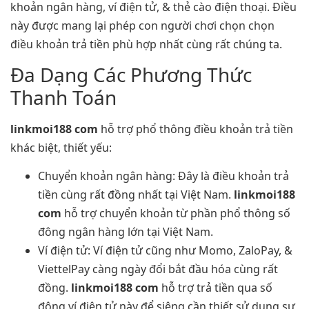
khoản ngân hàng, ví điện tử, & thẻ cào điện thoại. Điều
này được mang lại phép con người chơi chọn chọn
điều khoản trả tiền phù hợp nhất cùng rất chúng ta.
Đa Dạng Các Phương Thức
Thanh Toán
linkmoi188 com
hỗ trợ phổ thông điều khoản trả tiền
khác biệt, thiết yếu:
Chuyển khoản ngân hàng: Đây là điều khoản trả
tiền cùng rất đồng nhất tại Việt Nam.
linkmoi188
com
hỗ trợ chuyển khoản từ phần phổ thông số
đông ngân hàng lớn tại Việt Nam.
Ví điện tử: Ví điện tử cũng như Momo, ZaloPay, &
ViettelPay càng ngày đổi bắt đầu hóa cùng rất
đồng.
linkmoi188 com
hỗ trợ trả tiền qua số
đông ví điện tử này để siêng cần thiết sử dụng sự