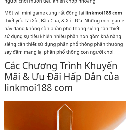
người chơi muốn tiêu khiển chớp nhoáng.
Một vài mini game cùng rất đồng tại
linkmoi188 com
thiết yếu Tài Xỉu, Bầu Cua, & Xóc Đĩa. Những mini game
này đang không còn phần phổ thông siêng cần thiết
sử dụng sự tiêu khiển nhiều phần hơn gồm khả năng
siêng cần thiết sử dụng phần phổ thông phần thưởng
say đắm mang lại phần phổ thông con người chơi.
Các Chương Trình Khuyến
Mãi & Ưu Đãi Hấp Dẫn của
linkmoi188 com