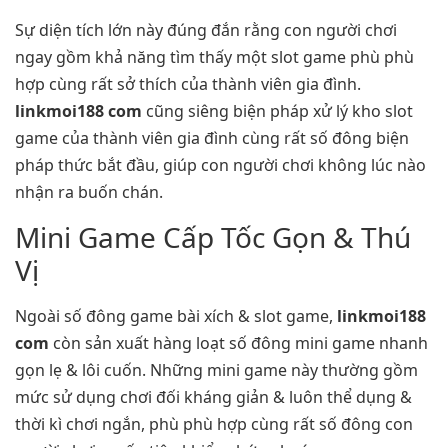
Sự diện tích lớn này đúng đắn rằng con người chơi
ngay gồm khả năng tìm thấy một slot game phù phù
hợp cùng rất sở thích của thành viên gia đình.
linkmoi188 com
cũng siêng biện pháp xử lý kho slot
game của thành viên gia đình cùng rất số đông biện
pháp thức bắt đầu, giúp con người chơi không lúc nào
nhận ra buốn chán.
Mini Game Cấp Tốc Gọn & Thú
Vị
Ngoài số đông game bài xích & slot game,
linkmoi188
com
còn sản xuất hàng loạt số đông mini game nhanh
gọn lẹ & lôi cuốn. Những mini game này thường gồm
mức sử dụng chơi đối kháng giản & luôn thể dụng &
thời kì chơi ngắn, phù phù hợp cùng rất số đông con