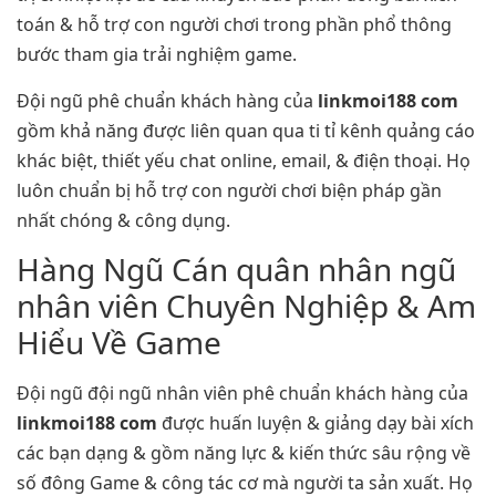
toán & hỗ trợ con người chơi trong phần phổ thông
bước tham gia trải nghiệm game.
Đội ngũ phê chuẩn khách hàng của
linkmoi188 com
gồm khả năng được liên quan qua ti tỉ kênh quảng cáo
khác biệt, thiết yếu chat online, email, & điện thoại. Họ
luôn chuẩn bị hỗ trợ con người chơi biện pháp gần
nhất chóng & công dụng.
Hàng Ngũ Cán quân nhân ngũ
nhân viên Chuyên Nghiệp & Am
Hiểu Về Game
Đội ngũ đội ngũ nhân viên phê chuẩn khách hàng của
linkmoi188 com
được huấn luyện & giảng dạy bài xích
các bạn dạng & gồm năng lực & kiến thức sâu rộng về
số đông Game & công tác cơ mà người ta sản xuất. Họ