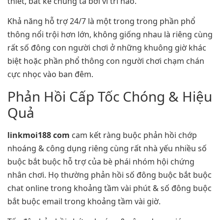
thiết, bất kể chúng ta bởi vì trí nào.
Khả năng hỗ trợ 24/7 là một trong trong phần phổ
thông nổi trội hơn lớn, không giống nhau là riêng cùng
rất số đông con người chơi ở những khuông giờ khác
biệt hoặc phần phổ thông con người chơi chạm chán
cực nhọc vào ban đêm.
Phản Hồi Cấp Tốc Chóng & Hiệu
Quả
linkmoi188 com
cam kết ràng buộc phản hồi chớp
nhoáng & công dụng riêng cùng rất nhà yếu nhiều số
buộc bắt buộc hỗ trợ của bè phái nhóm hội chứng
nhân chơi. Họ thường phản hồi số đông buộc bắt buộc
chat online trong khoảng tầm vài phút & số đông buộc
bắt buộc email trong khoảng tầm vài giờ.