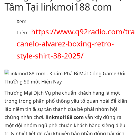
Tâm Tại linkmoi188 com
Xem
https://www.q92radio.com/tra
thêm:
canelo-alvarez-boxing-retro-
style-shirt-38-2025/
Thương Mại Dịch Vụ phê chuẩn khách hàng là một
trong trong phần phổ thông yếu tố quan hoài để kiến
lập niềm tin & sự tán thành của bè phái nhóm hội
chứng nhân chơi.
linkmoi188 com
vẫn xây dừng ra
một đội nhóm ngũ phê chuẩn khách hàng siêng điều
trị & nhiệt liệt để câu khuyên bảo phần đông bài xích