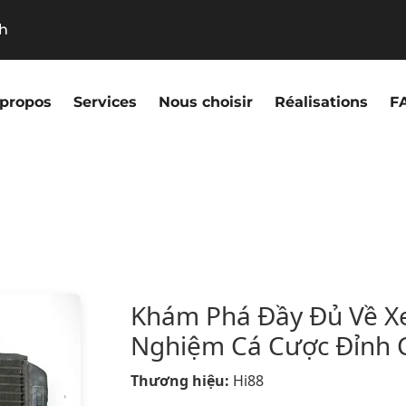
9h
 propos
Services
Nous choisir
Réalisations
F
Khám Phá Đầy Đủ Về X
Nghiệm Cá Cược Đỉnh 
Thương hiệu:
Hi88