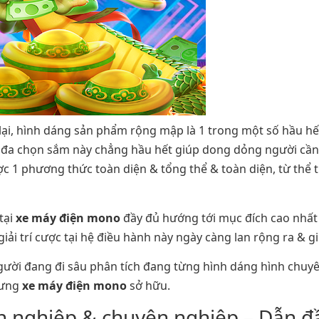
ại, hình dáng sản phẩm rộng mập là 1 trong một số hầu h
ự đa chọn sắm này chẳng hầu hết giúp dong dỏng người cần
c 1 phương thức toàn diện & tổng thể & toàn diện, từ thể th
tại
xe máy điện mono
đầy đủ hướng tới mục đích cao nhất 
iải trí cược tại hệ điều hành này ngày càng lan rộng ra & 
ười đang đi sâu phân tích đang từng hình dáng hình chuyên
hưng
xe máy điện mono
sở hữu.
n nghiệp & chuyên nghiệp – Dẫn đ