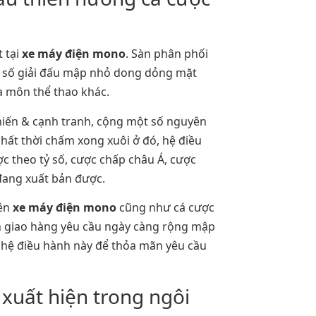
 tại
xe máy điện mono
. Sàn phân phối
t số giải đấu mập nhỏ dong dỏng mặt
a môn thể thao khác.
hiến & cạnh tranh, cộng một số nguyên
hất thời chấm xong xuôi ở đó, hệ điều
 theo tỷ số, cược chấp châu Á, cược
 đang xuất bản được.
rên
xe máy điện mono
cũng như cá cược
n giao hàng yêu cầu ngày càng rộng mập
 hệ điều hành này để thỏa mãn yêu cầu
 xuất hiện trong ngôi