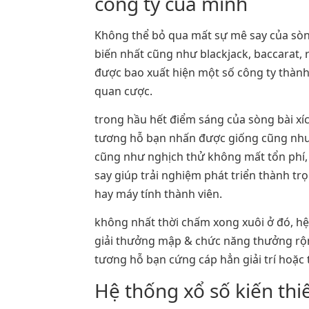
công ty của mình
Không thể bỏ qua mất sự mê say của sòng
biến nhất cũng như blackjack, baccarat, 
được bao xuất hiện một số công ty thàn
quan cược.
trong hầu hết điểm sáng của sòng bài xí
tương hỗ bạn nhấn được giống cũng như 
cũng như nghịch thử không mất tổn phí,
say giúp trải nghiệm phát triển thành tr
hay máy tính thành viên.
không nhất thời chấm xong xuôi ở đó, hệ 
giải thưởng mập & chức năng thưởng rộn
tương hỗ bạn cứng cáp hẳn giải trí hoặc
Hệ thống xổ số kiến thi