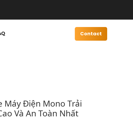
Contact
AQ
e Máy Điện Mono Trải
Cao Và An Toàn Nhất