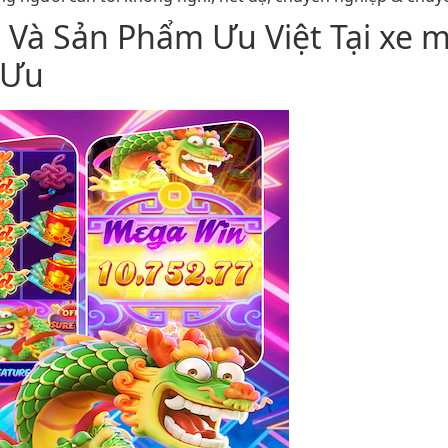
 Và Sản Phẩm Ưu Việt Tại xe
 Ưu