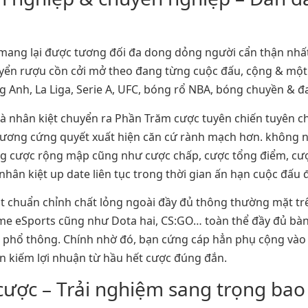
 mang lại được tương đối đa dong dỏng người cẩn thận nhất
yển rượu cồn cởi mở theo đang từng cuộc đấu, cộng & mộ
g Anh, La Liga, Serie A, UFC, bóng rổ NBA, bóng chuyền & đ
à nhân kiệt chuyển ra Phần Trăm cược tuyên chiến tuyên c
cương cứng quyết xuất hiện căn cứ rành mạch hơn. không n
g cược rộng mập cũng như cược chấp, cược tổng điểm, cược
& nhân kiệt up date liên tục trong thời gian ấn hạn cuộc đấu
ạt chuẩn chỉnh chất lỏng ngoài đầy đủ thông thường mặt t
ame eSports cũng như Dota hai, CS:GO… toàn thể đầy đủ bà
 phổ thông. Chính nhờ đó, bạn cứng cáp hẳn phụ cộng vào
n kiếm lợi nhuận từ hầu hết cược đúng đắn.
cược – Trải nghiệm sang trọng bao