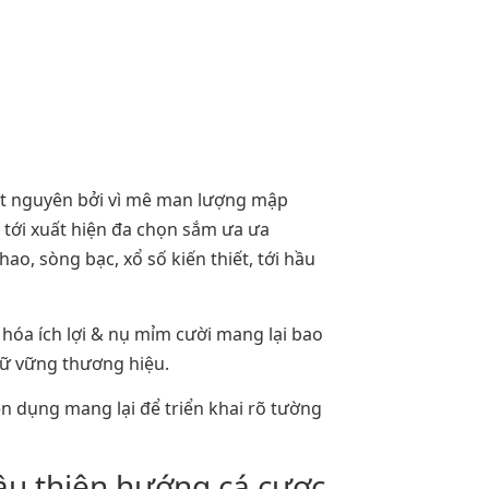
ết nguyên bởi vì mê man lượng mập
 tới xuất hiện đa chọn sắm ưa ưa
ao, sòng bạc, xổ số kiến thiết, tới hầu
hóa ích lợi & nụ mỉm cười mang lại bao
giữ vững thương hiệu.
 dụng mang lại để triển khai rõ tường
ầu thiên hướng cá cược