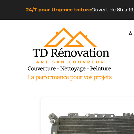
24/7 pour Urgence toiture
Ouvert de 8h à 1
À