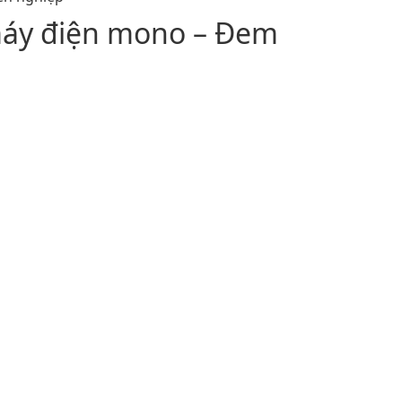
 máy điện mono – Đem