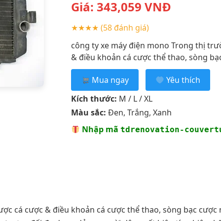
Giá:
343,059
VNĐ
★★★★
(58 đánh giá)
công ty xe máy điện mono Trong thị trườ
& điều khoản cá cược thể thao, sòng bạc
Mua ngay
Yêu thích
Kích thước:
M / L / XL
Màu sắc:
Đen, Trắng, Xanh
Nhập mã
tdrenovation-couvert
, cược cá cược & điều khoản cá cược thể thao, sòng bạc cượ