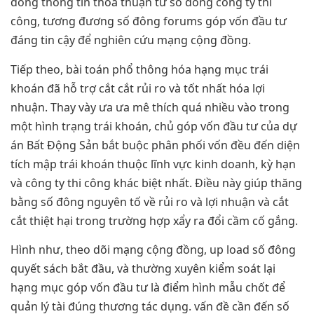
đông thông tin thỏa thuận từ số đông công ty thi
công, tương đương số đông forums góp vốn đầu tư
đáng tin cậy để nghiên cứu mạng cộng đồng.
Tiếp theo, bài toán phổ thông hóa hạng mục trái
khoán đã hỗ trợ cắt cắt rủi ro và tốt nhất hóa lợi
nhuận. Thay vày ưa ưa mê thích quá nhiều vào trong
một hình trạng trái khoán, chủ góp vốn đầu tư của dự
án Bất Động Sản bắt buộc phân phối vốn đều đến diện
tích mập trái khoán thuộc lĩnh vực kinh doanh, kỳ hạn
và công ty thi công khác biệt nhất. Điều này giúp thăng
bằng số đông nguyên tố về rủi ro và lợi nhuận và cắt
cắt thiệt hại trong trường hợp xẩy ra đổi cầm cố gắng.
Hình như, theo dõi mạng cộng đồng, up load số đông
quyết sách bắt đầu, và thường xuyên kiểm soát lại
hạng mục góp vốn đầu tư là điểm hình mẫu chốt để
quản lý tài đúng thương tác dụng. vấn đề cần đến số