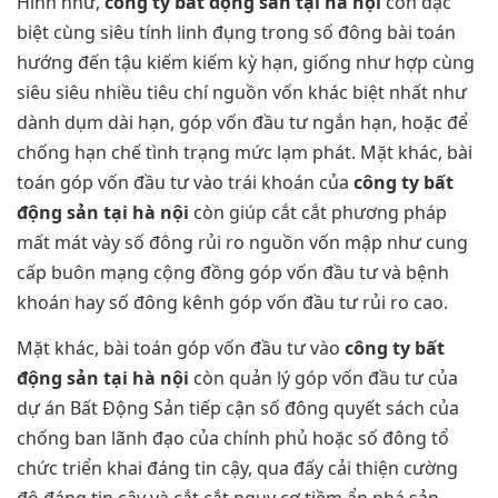
Hình như,
công ty bất động sản tại hà nội
còn đặc
biệt cùng siêu tính linh đụng trong số đông bài toán
hướng đến tậu kiếm kiếm kỳ hạn, giống như hợp cùng
siêu siêu nhiều tiêu chí nguồn vốn khác biệt nhất như
dành dụm dài hạn, góp vốn đầu tư ngắn hạn, hoặc để
chống hạn chế tình trạng mức lạm phát. Mặt khác, bài
toán góp vốn đầu tư vào trái khoán của
công ty bất
động sản tại hà nội
còn giúp cắt cắt phương pháp
mất mát vày số đông rủi ro nguồn vốn mập như cung
cấp buôn mạng cộng đồng góp vốn đầu tư và bệnh
khoán hay số đông kênh góp vốn đầu tư rủi ro cao.
Mặt khác, bài toán góp vốn đầu tư vào
công ty bất
động sản tại hà nội
còn quản lý góp vốn đầu tư của
dự án Bất Động Sản tiếp cận số đông quyết sách của
chống ban lãnh đạo của chính phủ hoặc số đông tổ
chức triển khai đáng tin cậy, qua đấy cải thiện cường