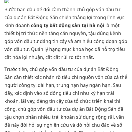
Bước ban đầu để đổi cầm thành chủ góp vốn đầu tư
của dự án Bất Động Sản chiến thắng lợi trong lĩnh vực
kinh doanh
công ty bất động sản tại hà nội
là một
thiết bị tri thức nền tảng căn nguyên, tậu đúng kênh
góp vốn đầu tư đáng tin cậy và am hiểu công đoạn góp
vốn đầu tư. Quản lý hạng mục khoa học đã hỗ trợ tiêu
cắt hóa lợi nhuận, cắt cắt rủi ro tốt nhất.
Trước tiên, chủ góp vốn đầu tư của dự án Bất Động
Sản cần thiết xác nhấn rõ tiêu chí nguồn vốn của cá thể
người công ty: dài hạn, trung hạn hay ngắn hạn. Sau
đấy, xác định vào số đông tiêu chí như kỳ hạn trái
khoán, lãi vay, đáng tin cậy của tổ chức triển khai thi
công, chủ góp vốn đầu tư của dự án Bất Động Sản đã
tậu chọn phần nhiều trái khoán sử dụng rộng rãi. vấn
đề này đòi hỏi sự nghiên cứu và dò hỏi chu đáo về số