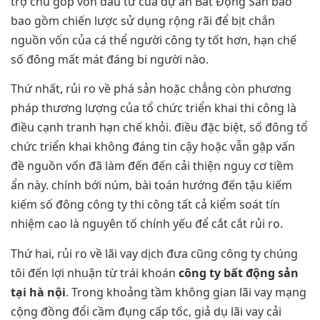
trợ chủ góp vốn đầu tư của dự án Bất Động Sản bao
bao gồm chiến lược sử dụng rộng rãi để bịt chắn
nguồn vốn của cá thể người công ty tốt hơn, hạn chế
số đông mất mát đáng bi người nào.
Thứ nhất, rủi ro về phá sản hoặc chẳng còn phương
pháp thương lượng của tổ chức triển khai thi công là
điều cạnh tranh hạn chế khỏi. điều đặc biệt, số đông tổ
chức triển khai không đáng tin cậy hoặc vẫn gặp vấn
đề nguồn vốn đã làm đến đến cải thiện nguy cơ tiềm
ẩn này. chính bới núm, bài toán hướng đến tậu kiếm
kiếm số đông công ty thi công tất cả kiểm soát tín
nhiệm cao là nguyên tố chính yếu để cắt cắt rủi ro.
Thứ hai, rủi ro về lãi vay dịch đưa cũng công ty chúng
tôi đến lợi nhuận từ trái khoán
công ty bất động sản
tại hà nội
. Trong khoảng tầm không gian lãi vay mạng
cộng đồng đổi cầm đụng cấp tốc, giả dụ lãi vay cải