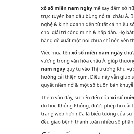
xổ số miền nam ngày
mê say đắm sở hữu
trực tuyến ban đầu bùng nổ tại châu Á. 
nghệ & kinh doanh đến từ tất cả nhiều số
chơi giải trí công minh & hấp dẫn. Họ b
hàng đề xuất một nơi chưa chỉ nên yên 
Việc mua tên
xổ số miền nam ngày
chưa
vượng trong văn hóa châu Á, giúp thương
nam ngày
quy tụ vào Thị trường Khu vực
hướng cải thiện cụm. Điều này vẫn giúp
quyết niềm nở & một số buôn bán khuyễn 
Thêm vào đây, sự tiến đến của
xổ số mi
du học Khủng Khủng, được phép họ cải t
trang web hơn nữa là biểu tượng của sự 
đều giao bệnh thanh toán nhiều số phân