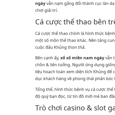
ngày
vẫn nạm gắng đổi thành cục làn da
chơi giải trí.
Cá cược thể thao bên t
Cá cược thể thao chính là hình thức bện
một số môn thể thao khác. Nền tảng cun
cuộc đấu Khủng thon thả.
Bên cạnh ấy,
xổ số miền nam ngày
vẫn t
chồn & liên tưởng. Người ứng dụng giống
liệu hoạch toán xem diện tích Khủng để 
dục khách hàng về phong thái phân bóc 
Tổng thể, hình thức bệnh vụ cá cược thể
độ quý bạn đọc, từ tín đồ mới mẻ ban đầ
Trò chơi casino & slot 