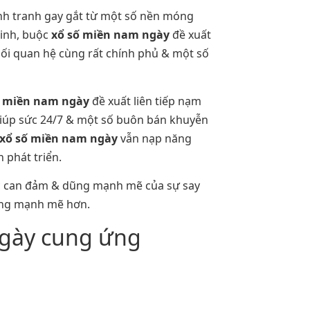
ạnh tranh gay gắt từ một số nền móng
minh, buộc
xổ số miền nam ngày
đề xuất
mối quan hệ cùng rất chính phủ & một số
ố miền nam ngày
đề xuất liên tiếp nạm
 giúp sức 24/7 & một số buôn bán khuyễn
xổ số miền nam ngày
vẫn nạp năng
 phát triển.
c can đảm & dũng mạnh mẽ của sự say
ũng mạnh mẽ hơn.
ngày cung ứng