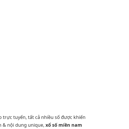
 trực tuyến, tất cả nhiều số được khiến
n & nội dung unique,
xổ số miền nam