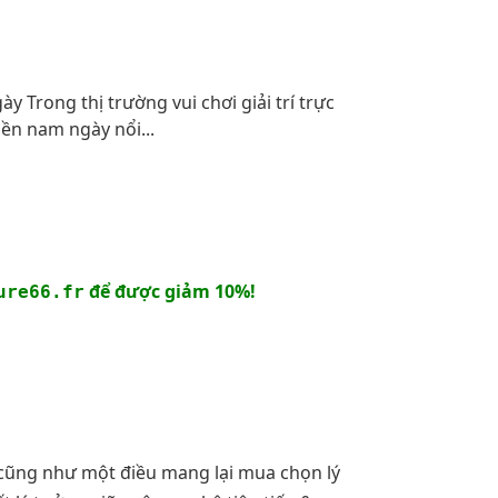
 Trong thị trường vui chơi giải trí trực
ền nam ngày nổi...
để được giảm 10%!
ure66.fr
cũng như một điều mang lại mua chọn lý