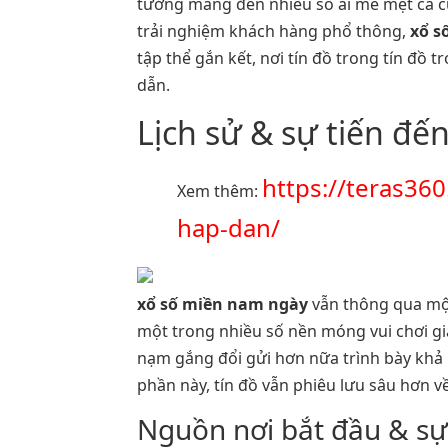
tưởng mang đến nhiều số ai mê mệt cá cượ
trải nghiệm khách hàng phổ thông,
xổ s
tập thể gắn kết, nơi tín đồ trong tín đồ
dẫn.
Lịch sử & sự tiến đ
https://teras36
Xem thêm:
hap-dan/
xổ số miền nam ngày
vẫn thông qua một
một trong nhiều số nền móng vui chơi giả
nạm gắng đổi gửi hơn nữa trình bày khả
phần này, tín đồ vẫn phiêu lưu sâu hơn 
Nguồn nơi bắt đầu & sự