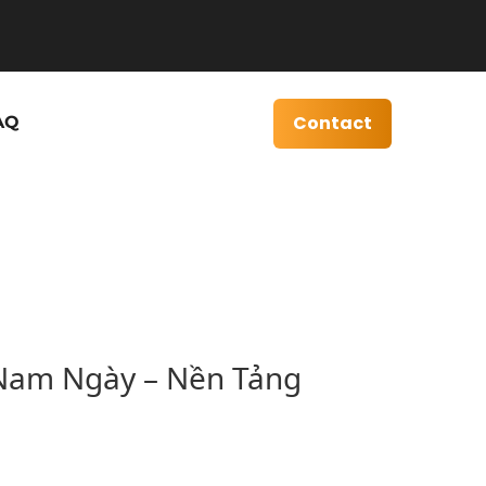
Contact
AQ
Nam Ngày – Nền Tảng