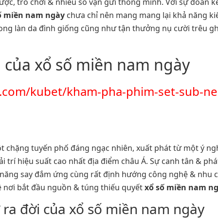
c, trò chơi & nhiều số vận gửi thông minh. Với sự đoàn kế
ố miền nam ngày
chưa chỉ nên mang mang lại khả năng kiế
 trong làn da đình giống cũng như tận thưởng nụ cười trêu 
ến của xổ số miền nam ngày
0.com/kubet/kham-pha-phim-set-sub-ne
 chặng tuyến phố đáng ngạc nhiên, xuất phát từ một ý nghĩ
i trí hiệu suất cao nhất địa điểm châu Á. Sự canh tân & phá
 năng say đắm ứng cùng rất định hướng công nghệ & nhu cầ
về nơi bắt đầu nguồn & túng thiếu quyết
xổ số miền nam n
 ra đời của xổ số miền nam ngày