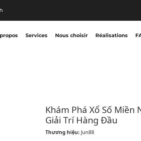
9h
 propos
Services
Nous choisir
Réalisations
F
Khám Phá Xổ Số Miền 
Giải Trí Hàng Đầu
Thương hiệu:
Jun88