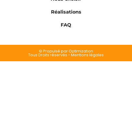
Réalisations
FAQ
© Propulsé par Optimization
Tous Droits réservés - Mentions légales