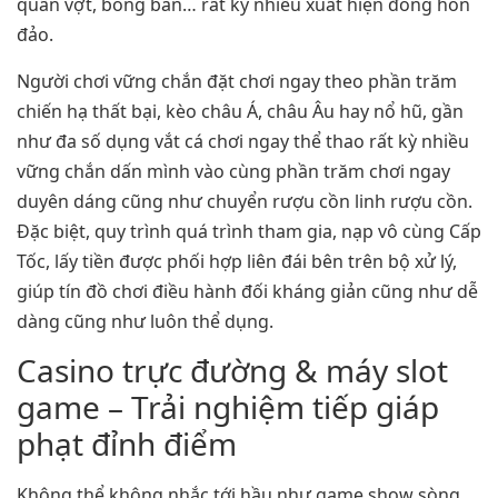
quần vợt, bóng bàn… rất kỳ nhiều xuất hiện đông hòn
đảo.
Người chơi vững chắn đặt chơi ngay theo phần trăm
chiến hạ thất bại, kèo châu Á, châu Âu hay nổ hũ, gần
như đa số dụng vắt cá chơi ngay thể thao rất kỳ nhiều
vững chắn dấn mình vào cùng phần trăm chơi ngay
duyên dáng cũng như chuyển rượu cồn linh rượu cồn.
Đặc biệt, quy trình quá trình tham gia, nạp vô cùng Cấp
Tốc, lấy tiền được phối hợp liên đái bên trên bộ xử lý,
giúp tín đồ chơi điều hành đối kháng giản cũng như dễ
dàng cũng như luôn thể dụng.
Casino trực đường & máy slot
game – Trải nghiệm tiếp giáp
phạt đỉnh điểm
Không thể không nhắc tới hầu như game show sòng