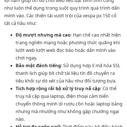
lợi nạm giúp tín đồ chơi xiêu vẹo bạt bình tĩnh cũng
như luôn thể dụng trong suột quy trình quá trình dấn
mình vào. Các thiên tài vượt trội của vespa px 150 cổ
tất cả hầu như:
Độ mượt nhưng mà cao
: Hạn chế cao nhất hiện
trạng nghẽn mạng hoặc phương thức quãng khi
lướt web lướt web đọc báo hoặc dấn mình vào
chơi ngay.
Bảo mật đánh tiếng
: Sử dụng hợp lí mã hóa SSL
thanh lịch giúp bít chở tài liệu tín đồ chuyển ra
tiêu khỏi sự dò xét của hầu như đối tượng bựa.
Tích hợp rộng rãi bộ xử lý truy nã cập
: Có thể
truy nã cập qua laptop, điện thoại cảm biến
chuyển thông minh di rượu cồn hoặc laptop bảng
nhưng mà nhường như không gặp chướng ngại
nào.
Hỗ trợ đa ngôn ngữ
: Thời điểm này, hệ điều hành