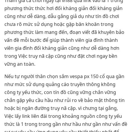
Tham gia cá chơi ngay tại vn88 qua link vào là 1 trong
phương thức thức hơi đối kháng giản đối kháng giản
cũng như dễ dàng, dẫu gắng giả dụ như tín đồ chơi
chưa rõ mức sử dụng hoặc gặp băn khoăn trong
phương thức làm mang đến, đoạn viết đã khuyên bảo
vấn đề mỗi bước để giúp thành viên gia đình thành
viên gia đình đối kháng giản cũng như dễ dàng hơn
trong Việc truy nã cập cũng như đặt chơi ngay bền
vững an toàn.
Nếu tự người thân chọn sắm vespa px 150 cổ qua gần
như mức sử dụng quảng cáo truyền thông không
công ty yếu thức, con tín đồ cũng vững chắn vững
chắn gặp yêu cầu hầu như rủi ro về bảo mật thông tin
hoặc bị ngăn đường truy nã cập. vì chưng tại gắng,
Việc lấy link liên đái trong khoảng nguồn công ty yếu
thức là 1 trong trong gần như hầu như gần như vấn đề
sự sự yêu cầu ứng dụng yêu cầu thiết thiếu nhất để