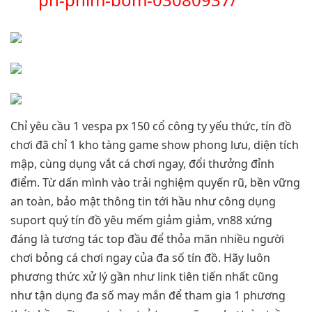
Chỉ yêu cầu 1 vespa px 150 cổ công ty yếu thức, tín đồ
chơi đã chỉ 1 kho tàng game show phong lưu, diện tích
mập, cùng dụng vắt cá chơi ngay, đổi thưởng đỉnh
điểm. Từ dấn mình vào trải nghiệm quyến rũ, bền vững
an toàn, bảo mật thông tin tới hầu như công dụng
suport quý tín đồ yêu mếm giảm giảm, vn88 xứng
đáng là tương tác top đầu để thỏa mãn nhiều người
chơi bỏng cá chơi ngay của đa số tín đồ. Hãy luôn
phương thức xử lý gần như link tiên tiến nhất cũng
như tận dụng đa số may mắn để tham gia 1 phương