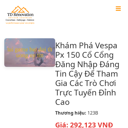
Khám Phá Vespa
Px 150 Cổ Cổng
Đăng Nhập Đáng
Tin Cậy Để Tham
Gia Các Trò Chơi
Trực Tuyến Đỉnh
Cao
Thương hiệu:
123B
Giá:
292,123
VNĐ