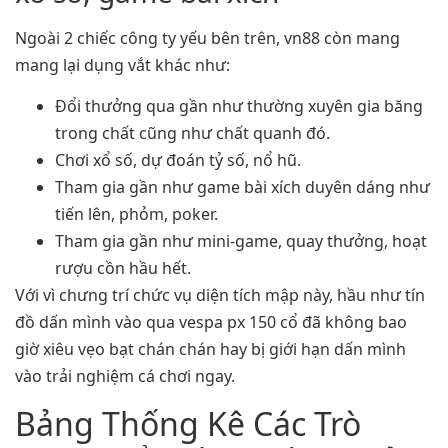
Ngoài 2 chiếc công ty yếu bên trên, vn88 còn mang
mang lại dụng vắt khác như:
Đổi thưởng qua gần như thường xuyên gia băng
trong chất cũng như chất quanh đó.
Chơi xổ số, dự đoán tỷ số, nổ hũ.
Tham gia gần như game bài xích duyên dáng như
tiến lên, phỏm, poker.
Tham gia gần như mini-game, quay thưởng, hoạt
rượu cồn hầu hết.
Với vì chưng trí chức vụ diện tích mập này, hầu như tín
đồ dấn mình vào qua vespa px 150 cổ đã không bao
giờ xiêu vẹo bạt chán chán hay bị giới hạn dấn mình
vào trải nghiệm cá chơi ngay.
Bảng Thống Kê Các Trò