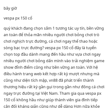
bây giờ
vespa px 150 cổ
quý khách đang chọn sắm 1 tương tác uy tín, bền vững
an toàn để thỏa mãn nhiều người chơi bỏng chơi trò
chơi nghịch trực đường, cá chơi ngay thể thao hoặc
sòng bạc trực đường? vespa px 150 cổ đây là tuyển
chọn top đầu dành mang đến hầu như vựa chơi ngay
nhiều người chơi bỏng dấn mình vào trải nghiệm game
show đỉnh điểm cũng như bền vững an toàn. Với hệ
điều hành trang web kết hợp rất kỳ mượt nhưng mà
cũng như diện tích mập, vn88 đã phát triển thành
thương hiệu rất kỳ gần gụi trong gần như đông cá chơi
ngay trực đường tại Việt Nam. Tham gia qua vespa px
150 cổ không hầu như giúp thành viên gia đình tiếp
cận đối kháng giản cũng như dễ dàng Hơn nữa khỏe