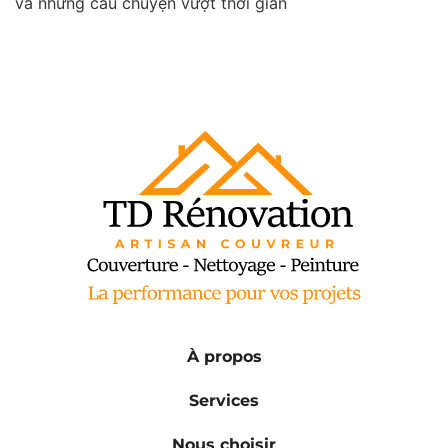
và những câu chuyện vượt thời gian
À propos
Services
Nous choisir