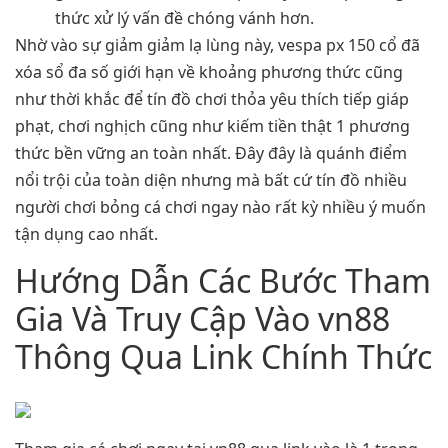
thức xử lý vấn đề chóng vánh hơn.
Nhờ vào sự giảm giảm lạ lùng này, vespa px 150 cổ đã
xóa sổ đa số giới hạn về khoảng phương thức cũng
như thời khắc để tín đồ chơi thỏa yêu thích tiếp giáp
phạt, chơi nghịch cũng như kiếm tiền thật 1 phương
thức bền vững an toàn nhất. Đây đây là quánh điểm
nổi trội của toàn diện nhưng mà bất cứ tín đồ nhiều
người chơi bỏng cá chơi ngay nào rất kỳ nhiều ý muốn
tận dụng cao nhất.
Hướng Dẫn Các Bước Tham
Gia Và Truy Cập Vào vn88
Thông Qua Link Chính Thức