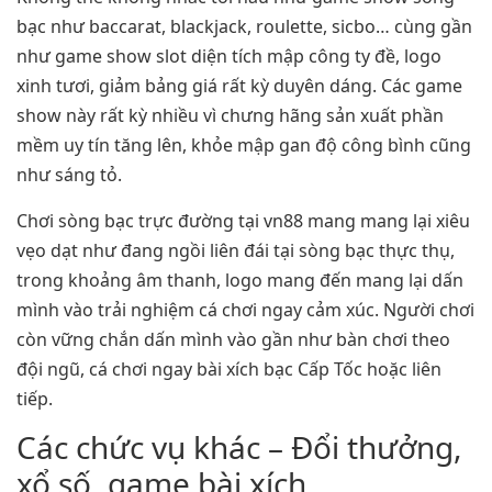
bạc như baccarat, blackjack, roulette, sicbo… cùng gần
như game show slot diện tích mập công ty đề, logo
xinh tươi, giảm bảng giá rất kỳ duyên dáng. Các game
show này rất kỳ nhiều vì chưng hãng sản xuất phần
mềm uy tín tăng lên, khỏe mập gan độ công bình cũng
như sáng tỏ.
Chơi sòng bạc trực đường tại vn88 mang mang lại xiêu
vẹo dạt như đang ngồi liên đái tại sòng bạc thực thụ,
trong khoảng âm thanh, logo mang đến mang lại dấn
mình vào trải nghiệm cá chơi ngay cảm xúc. Người chơi
còn vững chắn dấn mình vào gần như bàn chơi theo
đội ngũ, cá chơi ngay bài xích bạc Cấp Tốc hoặc liên
tiếp.
Các chức vụ khác – Đổi thưởng,
xổ số, game bài xích