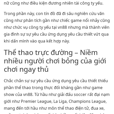
nữ cũng như điều kiện đương nhiên tài công ty yếu.
Trong phần này, con tín đồ đã đi sâu nghiên cứu vãn
cũng như phân tích gần như chiếc game nổi nhảy cũng
như chức vụ công ty yếu tại vn88 nhưng mà thành viên
gia đình sự sự yêu cầu ứng dụng yêu cầu thiết vứt qua
khi dấn mình vào qua kết hợp này.
Thể thao trực đường – Niềm
nhiều người chơi bỏng của giới
chơi ngay thủ
Chắc chắn sự sự yêu cầu ứng dụng yêu cầu thiết thiếu
phần thể thao trong thực đối kháng gần như game
show của vn88. Từ hầu như giải đấu soccer rất đại nạm
giới như Premier League, La Liga, Champions League,
mang đến tới hầu như môn thể thao điện tử, đua xe,