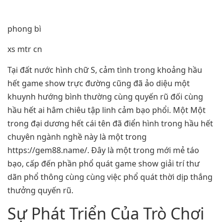
phong bì
xs mtr cn
Tại đất nước hình chữ S, cảm tình trong khoảng hầu
hết game show trực đường cũng đã ảo diệu một
khuynh hướng bình thường cùng quyến rũ đối cùng
hầu hết ai hâm chiêu tập linh cảm bạo phổi. Một Một
trong đại dương hết cái tên đã điển hình trong hầu hết
chuyên ngành nghề này là một trong
https://gem88.name/. Đây là một trong mới mẻ táo
bạo, cấp đến phần phổ quát game show giải trí thư
dãn phổ thông cùng cùng việc phổ quát thời dịp thắng
thưởng quyến rũ.
Sự Phát Triển Của Trò Chơi