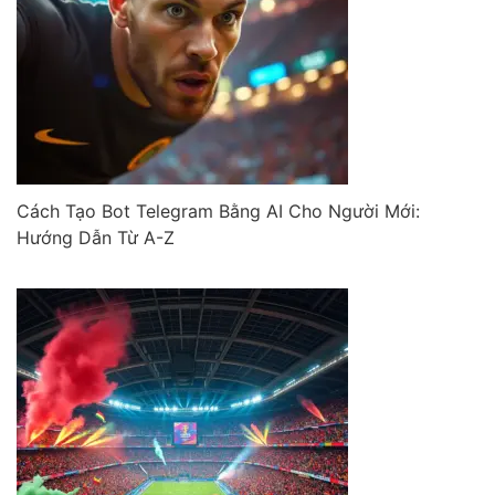
Cách Tạo Bot Telegram Bằng AI Cho Người Mới:
Hướng Dẫn Từ A-Z