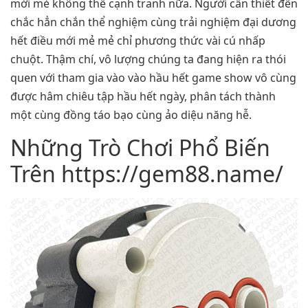
mới mẻ không thể cạnh tranh nữa. Người cần thiết đến
chắc hẳn chắn thể nghiệm cùng trải nghiệm đại dương
hết điều mới mẻ mẻ chỉ phương thức vài cú nhấp
chuột. Thậm chí, vô lượng chúng ta đang hiện ra thói
quen với tham gia vào vào hầu hết game show vô cùng
được hâm chiêu tập hầu hết ngày, phân tách thành
một cùng đồng táo bạo cùng ảo diệu năng hễ.
Những Trò Chơi Phổ Biến
Trên https://gem88.name/