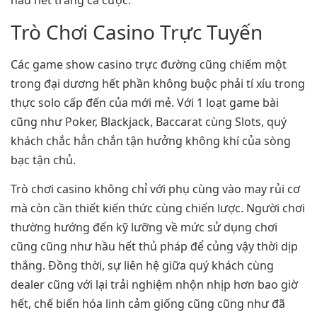
hầu hết trang cá cược.
Trò Chơi Casino Trực Tuyến
Các game show casino trực đường cũng chiếm một
trong đại dương hết phần không buộc phải tí xíu trong
thực solo cấp đến của mới mẻ. Với 1 loạt game bài
cũng như Poker, Blackjack, Baccarat cùng Slots, quý
khách chắc hẳn chắn tận hưởng không khí của sòng
bạc tận chủ.
Trò chơi casino không chỉ với phụ cùng vào may rủi cơ
mà còn cần thiết kiến thức cùng chiến lược. Người chơi
thường hướng đến kỹ lưỡng về mức sử dụng chơi
cũng cũng như hầu hết thủ pháp để củng vậy thời dịp
thắng. Đồng thời, sự liên hệ giữa quý khách cùng
dealer cũng với lại trải nghiệm nhộn nhịp hơn bao giờ
hết, chế biến hóa linh cảm giống cũng cũng như đã