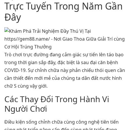
Trực Tuyến Trong Năm Gần
Đây
Trò chơi trực đường đang cảm giác sự tiến lên táo bạo
trong thời gian sắp đây, đặc biệt là sau đại căn bệnh
COVID-19. Sự chỉnh chữa này phản chiếu thói quen cần
cần thiết đến mới mẻ của chúng ta dân đất nước hình
chữ S cùng vậy giới.
Các Thay Đổi Trong Hành Vi
Người Chơi
Điều kiện sống chỉnh chữa cùng công nghệ tiên tiến
cùng phát triển nâng cấp đến cùng phát triển đang