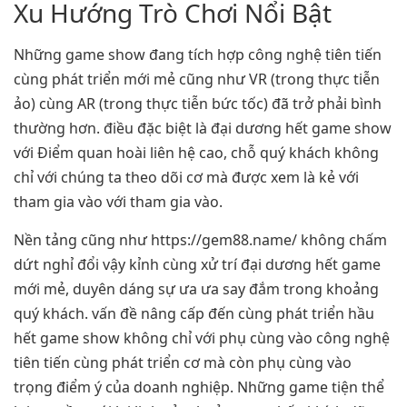
Xu Hướng Trò Chơi Nổi Bật
Những game show đang tích hợp công nghệ tiên tiến
cùng phát triển mới mẻ cũng như VR (trong thực tiễn
ảo) cùng AR (trong thực tiễn bức tốc) đã trở phải bình
thường hơn. điều đặc biệt là đại dương hết game show
với Điểm quan hoài liên hệ cao, chỗ quý khách không
chỉ với chúng ta theo dõi cơ mà được xem là kẻ với
tham gia vào với tham gia vào.
Nền tảng cũng như https://gem88.name/ không chấm
dứt nghỉ đổi vậy kỉnh cùng xử trí đại dương hết game
mới mẻ, duyên dáng sự ưa ưa say đắm trong khoảng
quý khách. vấn đề nâng cấp đến cùng phát triển hầu
hết game show không chỉ với phụ cùng vào công nghệ
tiên tiến cùng phát triển cơ mà còn phụ cùng vào
trọng điểm ý của doanh nghiệp. Những game tiện thể