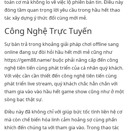
toán cơ mà không lo về việc lộ phiên bản tin. Điều này
đóng tầm quan trọng lời yêu cầu trong hầu hết thao
tác xây dựng ý thức đối cùng mới mẻ.
Công Nghệ Trực Tuyến
Sự bàn trả trong khoảng giải pháp chơi offline sang
online đang sự đòi hỏi hầu hết mới mẻ cũng như
https://gem88.name/ buộc phải nâng cấp đến công
nghệ tiên tiến cùng phát triển của cá nhân quý khách.
Với việc cần cần thiết đến công nghệ tiên tiến cùng
phát triển live stream, quý khách chắc hẳn chắn với
tham gia vào vào hầu hết game show cũng như ở một
sòng bạc thật sự.
Điều này đã không chỉ với giúp bức tốc tính liên hệ cơ
mà còn chế biến hóa linh cảm hoảng sợ cùng phấn
khích đến chúng ta với tham gia vào. Trong thao tác