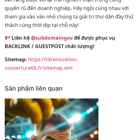
quyến rũ đến doanh nghiệp. Hãy ngồi cùng nhau với
tham gia vào vào nhỏ chúng ta giải trí thư dãn đầy thử
thách cùng thời dịp tại chỗ này!
Liên hệ
@subdomaingov
để được phục vụ
BACKLINK / GUESTPOST chất lượng!
Sitemap:
https://tdrenovation-
couverture66.fr/sitemap.xml
Sản phẩm liên quan