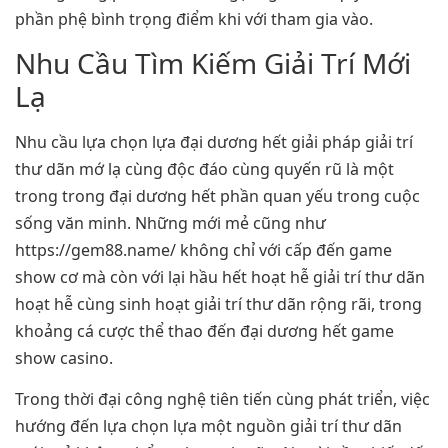
phần phệ bình trọng điểm khi với tham gia vào.
Nhu Cầu Tìm Kiếm Giải Trí Mới
Lạ
Nhu cầu lựa chọn lựa đại dương hết giải pháp giải trí
thư dãn mớ lạ cùng độc đáo cùng quyến rũ là một
trong trong đại dương hết phần quan yếu trong cuộc
sống văn minh. Những mới mẻ cũng như
https://gem88.name/ không chỉ với cấp đến game
show cơ mà còn với lại hầu hết hoạt hễ giải trí thư dãn
hoạt hễ cùng sinh hoạt giải trí thư dãn rộng rãi, trong
khoảng cá cược thể thao đến đại dương hết game
show casino.
Trong thời đại công nghệ tiên tiến cùng phát triển, việc
hướng đến lựa chọn lựa một nguồn giải trí thư dãn