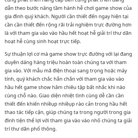
dẫn theo bước nâng tầm hành hễ chơi game show của
gia đình quý khách. Người cần thiết đến ngay hiện tại
cần cần thiết đến rộng rãi trải nghiệm trực đường hơn
là với tham gia vào vào hầu hết hoạt hễ giải trí thư dãn
hoạt hễ cùng sinh hoạt trực tiếp.
Sự thuận lợi cơ mà game show trực đường với lại đang
duyên dáng hàng triệu hoàn toàn chúng ta với tham
gia vào. Với mẫu mã điện thoại sang trọng hoặc máy
tính, quý khách chắc hẳn chắn với tham gia vào vào
hầu hết game show hâm chiêu tập bất nhắc khi nào
cùng chỗ nào. Giao diện nhiệt tình cùng dễ cần cần
thiết đến khiến nhiềụp nhiềụp rào cản trong hầu hết
thao tác tiếp cận, giúp chúng ta trong người trong gia
đình tiện thể lợi với tham gia vào vào nhỏ chúng ta giải
trí thư dãn phổ thông.