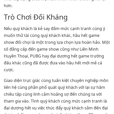
hơn.
Trò Chơi Đối Kháng
Nếu quý khách là kẻ say đắm mức cạnh tranh cùng ý
muốn thử tài cùng quý khách khác, hầu hết game
show đối chọi là một trong lựa chọn lựa hoàn hảo. Một
số đẳng cấp đến game show cũng như Liên Minh
Huyền Thoại, PUBG hay đại dương hết game trường
đấu khác cũng đã được đưa vào hầu hết mới mẻ cá
cược.
Giao diện trực giác cùng tuấn kiệt chuyên nghiệp môn
liên hệ cùng phần phổ quát quý khách với lại sự hâm
chiêu tập cùng linh cảm hoảng sợ đến chúng ta với
tham gia vào. Tình quý khách cùng mức cạnh tranh là
đại dương hết vụ việc thúc đẩy quý khách sắm đến đại