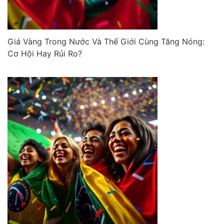
Giá Vàng Trong Nước Và Thế Giới Cùng Tăng Nóng:
Cơ Hội Hay Rủi Ro?