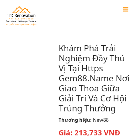
Khám Phá Trải
Nghiệm Đầy Thú
Vị Tại Https
Gem88.Name Nơi
Giao Thoa Giữa
Giải Trí Và Cơ Hội
Trúng Thưởng
Thương hiệu:
New88
Giá:
213,733
VNĐ