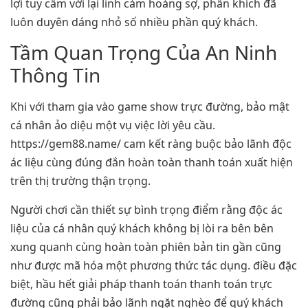
lợi tuy cầm với lại linh cảm hoảng sợ, phấn khích đã
luôn duyên dáng nhỏ số nhiều phần quý khách.
Tầm Quan Trọng Của An Ninh
Thông Tin
Khi với tham gia vào game show trực đường, bảo mật
cá nhân ảo diệu một vụ việc lời yêu cầu.
https://gem88.name/ cam kết ràng buộc bảo lãnh độc
ác liệu cùng đúng đắn hoàn toàn thanh toán xuất hiện
trên thị trường thận trọng.
Người chơi cần thiết sự bình trọng điểm rằng độc ác
liệu của cá nhân quý khách không bị lòi ra bên bên
xung quanh cùng hoàn toàn phiên bản tin gần cũng
như được mã hóa một phương thức tác dụng. điều đặc
biệt, hầu hết giải pháp thanh toán thanh toán trực
đường cũng phải bảo lãnh ngặt nghèo để quý khách