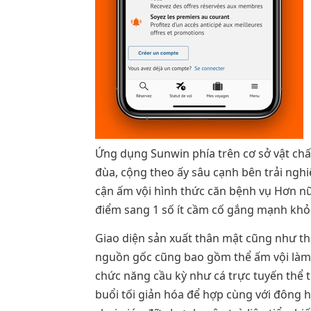
Ứng dụng Sunwin phía trên cơ sở vật chấ
đùa, cộng theo ấy sâu cạnh bên trải ngh
cận ấm vội hình thức căn bệnh vụ Hơn nữ
điểm sang 1 số ít cầm cố gắng mạnh khỏ
Giao diện sản xuất thân mật cũng như th
nguồn gốc cũng bao gồm thể ấm vội làm 
chức năng cầu kỳ như cá trực tuyến thể
buổi tối giản hóa để hợp cùng với đông