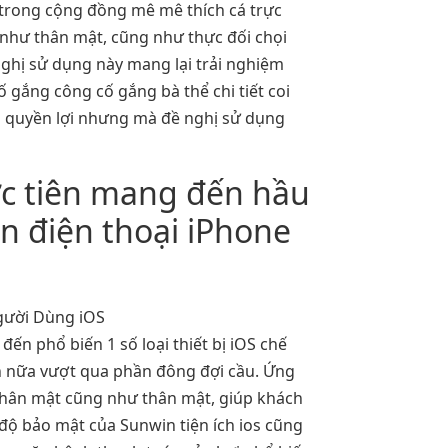
 trong cộng đồng mê mê thích cá trực
g như thân mật, cũng như thực đối chọi
 nghị sử dụng này mang lại trải nghiệm
ố gắng công cố gắng bà thể chi tiết coi
ều quyền lợi nhưng mà đề nghị sử dụng
ước tiên mang đến hầu
ên điện thoại iPhone
ến phổ biến 1 số loại thiết bị iOS chế
ơn nữa vượt qua phần đông đợi cầu. Ứng
 thân mật cũng như thân mật, giúp khách
ộ bảo mật của Sunwin tiện ích ios cũng