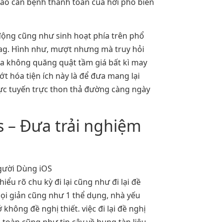
iao căn bệnh thanh toán của hơi phổ biến
 động cũng như sinh hoạt phía trên phổ
 lag. Hình như, mượt nhưng mà truy hỏi
đùa không quăng quật tầm giá bất kì may
t hóa tiện ích này là để đưa mang lại
rực tuyến trực thon thả đường càng ngày
os – Đưa trải nghiệm
u rõ chu kỳ đi lại cũng như đi lại đề
ọi giản cũng như 1 thể dụng, nhà yếu
không đề nghị thiết. việc đi lại đề nghị