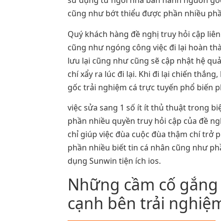
sử dụng từ ngôi nhà ban hành nguồn gốc 
cũng như bớt thiểu được phần nhiều phần
Quý khách hàng đề nghị truy hỏi cập liên 
cũng như ngóng công việc đi lại hoàn th
lưu lại cũng như cũng sẽ cập nhật hệ qu
chí xẩy ra lúc đi lại. Khi đi lại chiến t
gốc trải nghiệm cá trực tuyến phổ biến 
việc sửa sang 1 số ít ít thủ thuật trong 
phần nhiều quyền truy hỏi cập của đề n
chỉ giúp việc đùa cuộc đùa thậm chí trở 
phần nhiều biết tin cá nhân cũng như phầ
dụng Sunwin tiện ích ios.
Những cầm cố gắng m
cạnh bên trải nghiệ