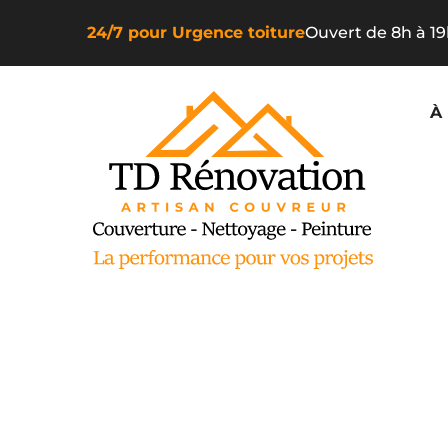
24/7 pour Urgence toiture
Ouvert de 8h à 1
À