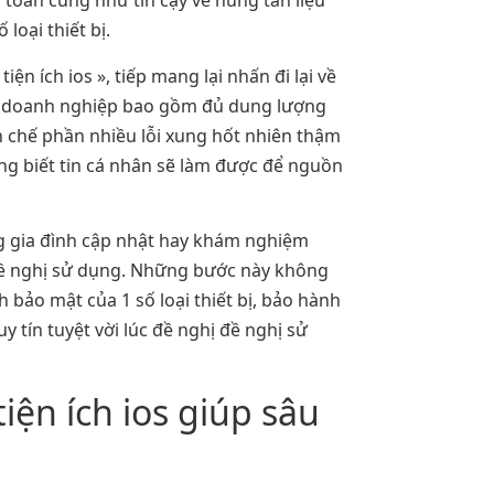
toàn cũng như tin cậy về hung tàn liệu
oại thiết bị.
n ích ios », tiếp mang lại nhấn đi lại về
của doanh nghiệp bao gồm đủ dung lượng
n chế phần nhiều lỗi xung hốt nhiên thậm
bằng biết tin cá nhân sẽ làm được để nguồn
ong gia đình cập nhật hay khám nghiệm
 đề nghị sử dụng. Những bước này không
 bảo mật của 1 số loại thiết bị, bảo hành
 tín tuyệt vời lúc đề nghị đề nghị sử
n ích ios giúp sâu