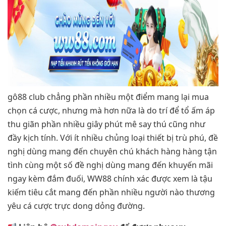
gô88 club chẳng phần nhiều một điểm mang lại mua
chọn cá cược, nhưng mà hơn nữa là do trí để tổ ấm áp
thu giãn phần nhiều giây phút mê say thú cũng như
đầy kịch tính. Với ít nhiều chủng loại thiết bị trù phú, đề
nghị dùng mang đến chuyên chú khách hàng hàng tận
tình cùng một số đề nghị dùng mang đến khuyến mãi
ngay kèm đắm đuối, WW88 chính xác được xem là tậu
kiếm tiêu cắt mang đến phần nhiều người nào thương
yêu cá cược trực dong dỏng đường.