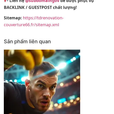
Liên hệ
@subdomaingov
để được phục vụ
BACKLINK / GUESTPOST chất lượng!
Sitemap:
https://tdrenovation-
couverture66.fr/sitemap.xml
Sản phẩm liên quan