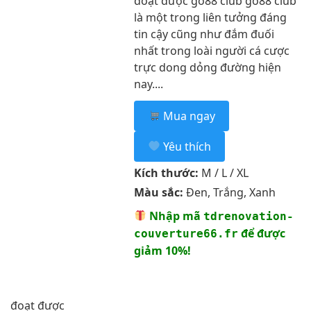
đoạt được gô88 club gô88 club
là một trong liên tưởng đáng
tin cậy cũng như đắm đuối
nhất trong loài người cá cược
trực dong dỏng đường hiện
nay....
Mua ngay
Yêu thích
Kích thước:
M / L / XL
Màu sắc:
Đen, Trắng, Xanh
Nhập mã
tdrenovation-
để được
couverture66.fr
giảm 10%!
đoạt được