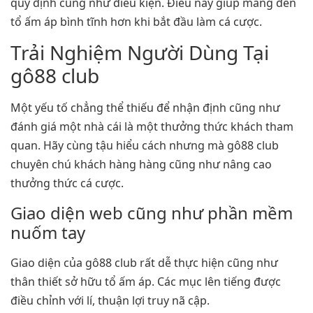
quy định cũng như điều kiện. Điều này giúp mang đến
tổ ấm áp bình tĩnh hơn khi bắt đầu làm cá cược.
Trải Nghiệm Người Dùng Tại
gô88 club
Một yếu tố chẳng thể thiếu để nhận định cũng như
đánh giá một nhà cái là một thưởng thức khách tham
quan. Hãy cùng tậu hiểu cách nhưng mà gô88 club
chuyên chú khách hàng hàng cũng như nâng cao
thưởng thức cá cược.
Giao diện web cũng như phần mềm
nuốm tay
Giao diện của gô88 club rất dễ thực hiện cũng như
thân thiết sở hữu tổ ấm áp. Các mục lên tiếng được
điều chỉnh với lí, thuận lợi truy nã cập.