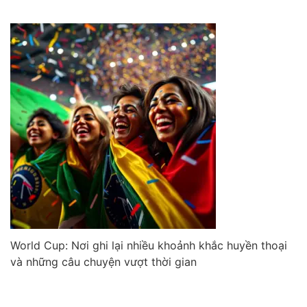
World Cup: Nơi ghi lại nhiều khoảnh khắc huyền thoại
và những câu chuyện vượt thời gian