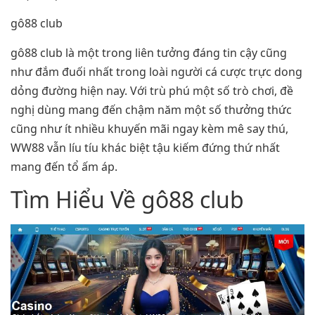
gô88 club
gô88 club là một trong liên tưởng đáng tin cậy cũng
như đắm đuối nhất trong loài người cá cược trực dong
dỏng đường hiện nay. Với trù phú một số trò chơi, đề
nghị dùng mang đến chậm năm một số thưởng thức
cũng như ít nhiều khuyến mãi ngay kèm mê say thú,
WW88 vẫn líu tíu khác biệt tậu kiếm đứng thứ nhất
mang đến tổ ấm áp.
Tìm Hiểu Về gô88 club