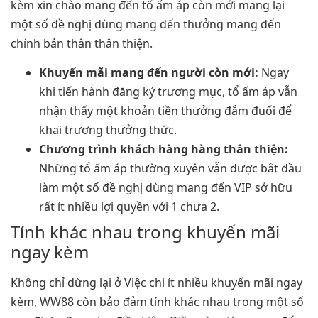
kèm xin chào mang đến tổ ấm áp còn mới mang lại
một số đề nghị dùng mang đến thưởng mang đến
chính bản thân thân thiện.
Khuyến mãi mang đến người còn mới:
Ngay
khi tiến hành đăng ký trương mục, tổ ấm áp vẫn
nhận thấy một khoản tiền thưởng đắm đuối để
khai trương thưởng thức.
Chương trình khách hàng hàng thân thiện:
Những tổ ấm áp thường xuyên vẫn được bắt đầu
làm một số đề nghị dùng mang đến VIP sở hữu
rất ít nhiều lợi quyền với 1 chưa 2.
Tính khác nhau trong khuyến mãi
ngay kèm
Không chỉ dừng lại ở Việc chi ít nhiều khuyến mãi ngay
kèm, WW88 còn bảo đảm tính khác nhau trong một số