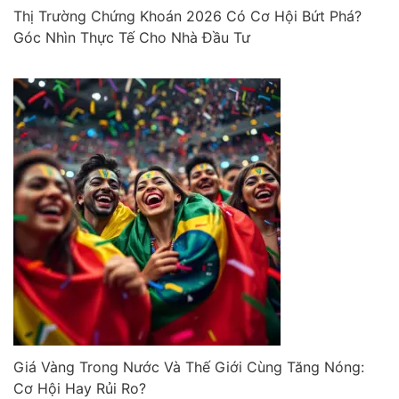
Thị Trường Chứng Khoán 2026 Có Cơ Hội Bứt Phá?
Góc Nhìn Thực Tế Cho Nhà Đầu Tư
Giá Vàng Trong Nước Và Thế Giới Cùng Tăng Nóng:
Cơ Hội Hay Rủi Ro?