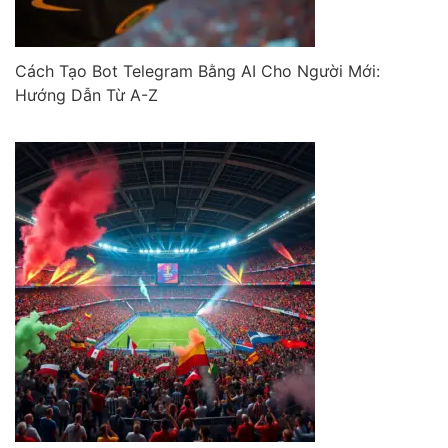
Cách Tạo Bot Telegram Bằng AI Cho Người Mới:
Hướng Dẫn Từ A-Z