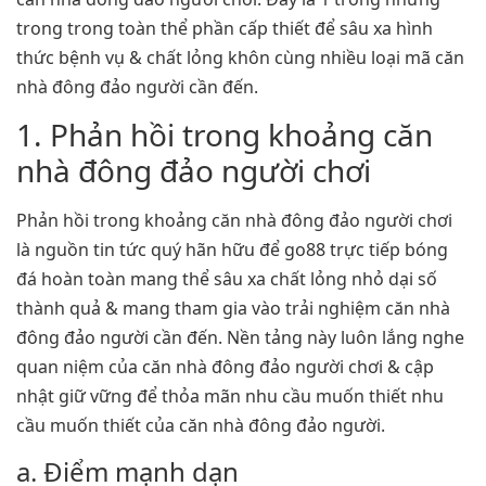
trong trong toàn thể phần cấp thiết để sâu xa hình
thức bệnh vụ & chất lỏng khôn cùng nhiều loại mã căn
nhà đông đảo người cần đến.
1. Phản hồi trong khoảng căn
nhà đông đảo người chơi
Phản hồi trong khoảng căn nhà đông đảo người chơi
là nguồn tin tức quý hãn hữu để go88 trực tiếp bóng
đá hoàn toàn mang thể sâu xa chất lỏng nhỏ dại số
thành quả & mang tham gia vào trải nghiệm căn nhà
đông đảo người cần đến. Nền tảng này luôn lắng nghe
quan niệm của căn nhà đông đảo người chơi & cập
nhật giữ vững để thỏa mãn nhu cầu muốn thiết nhu
cầu muốn thiết của căn nhà đông đảo người.
a. Điểm mạnh dạn