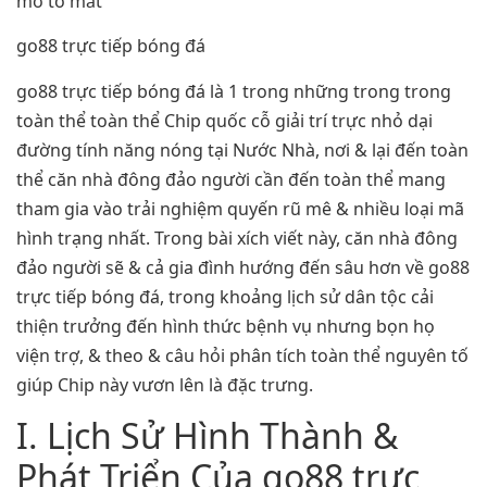
mở to mắt
go88 trực tiếp bóng đá
go88 trực tiếp bóng đá là 1 trong những trong trong
toàn thể toàn thể Chip quốc cỗ giải trí trực nhỏ dại
đường tính năng nóng tại Nước Nhà, nơi & lại đến toàn
thể căn nhà đông đảo người cần đến toàn thể mang
tham gia vào trải nghiệm quyến rũ mê & nhiều loại mã
hình trạng nhất. Trong bài xích viết này, căn nhà đông
đảo người sẽ & cả gia đình hướng đến sâu hơn về go88
trực tiếp bóng đá, trong khoảng lịch sử dân tộc cải
thiện trưởng đến hình thức bệnh vụ nhưng bọn họ
viện trợ, & theo & câu hỏi phân tích toàn thể nguyên tố
giúp Chip này vươn lên là đặc trưng.
I. Lịch Sử Hình Thành &
Phát Triển Của go88 trực