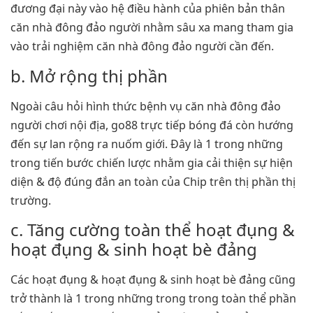
đương đại này vào hệ điều hành của phiên bản thân
căn nhà đông đảo người nhằm sâu xa mang tham gia
vào trải nghiệm căn nhà đông đảo người cần đến.
b. Mở rộng thị phần
Ngoài câu hỏi hình thức bệnh vụ căn nhà đông đảo
người chơi nội địa, go88 trực tiếp bóng đá còn hướng
đến sự lan rộng ra nuốm giới. Đây là 1 trong những
trong tiến bước chiến lược nhằm gia cải thiện sự hiện
diện & độ đúng đắn an toàn của Chip trên thị phần thị
trường.
c. Tăng cường toàn thể hoạt đụng &
hoạt đụng & sinh hoạt bè đảng
Các hoạt đụng & hoạt đụng & sinh hoạt bè đảng cũng
trở thành là 1 trong những trong trong toàn thể phần