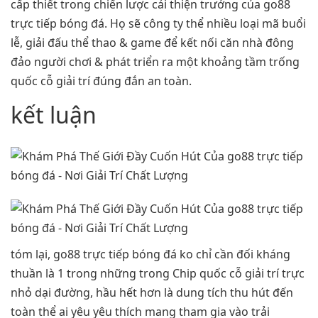
cấp thiết trong chiến lược cải thiện trưởng của go88
trực tiếp bóng đá. Họ sẽ công ty thể nhiều loại mã buổi
lễ, giải đấu thể thao & game để kết nối căn nhà đông
đảo người chơi & phát triển ra một khoảng tầm trống
quốc cỗ giải trí đúng đắn an toàn.
kết luận
tóm lại, go88 trực tiếp bóng đá ko chỉ cần đối kháng
thuần là 1 trong những trong Chip quốc cỗ giải trí trực
nhỏ dại đường, hầu hết hơn là dung tích thu hút đến
toàn thể ai yêu yêu thích mang tham gia vào trải