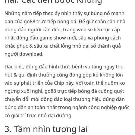
Những năm tiếp theo ấy nhìn thấy sự bùng nổ mạnh
dạn của go88 trực tiếp bóng đá. Để giữ chân căn nhà
đông đảo người cần đến, trang web sẽ liên tục cập
nhật đông đảo game show mới, sâu xa phong cách
khắc phục & sâu xa chất lỏng nhỏ dại số thành quả
người download.
Đặc biệt, đông đảo hình thức bệnh vụ tặng ngay thu
hút & qui định thưởng cũng đóng góp ko không lớn
vào sự phát triển của Chip này. Với toàn thể nuốm ko
ngừng xuôi nghỉ, go88 trực tiếp bóng đá cuống quýt
chuyển đổi mới đông đảo loại thương hiệu đúng đắn
đúng đắn an toàn nhất trong ngành công nghiệp quốc
cỗ giải trí trực nhỏ dại đường.
3. Tầm nhìn tương lai