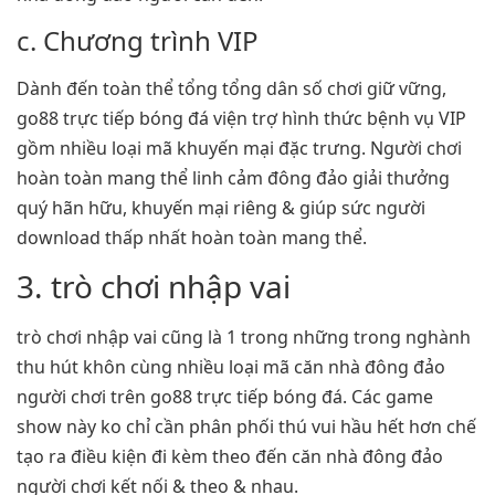
c. Chương trình VIP
Dành đến toàn thể tổng tổng dân số chơi giữ vững,
go88 trực tiếp bóng đá viện trợ hình thức bệnh vụ VIP
gồm nhiều loại mã khuyến mại đặc trưng. Người chơi
hoàn toàn mang thể linh cảm đông đảo giải thưởng
quý hãn hữu, khuyến mại riêng & giúp sức người
download thấp nhất hoàn toàn mang thể.
3. trò chơi nhập vai
trò chơi nhập vai cũng là 1 trong những trong nghành
thu hút khôn cùng nhiều loại mã căn nhà đông đảo
người chơi trên go88 trực tiếp bóng đá. Các game
show này ko chỉ cần phân phối thú vui hầu hết hơn chế
tạo ra điều kiện đi kèm theo đến căn nhà đông đảo
người chơi kết nối & theo & nhau.