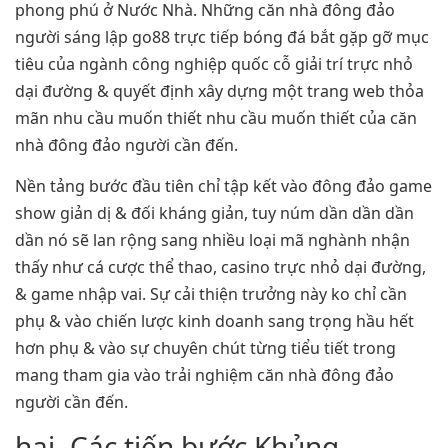
phong phú ở Nước Nhà. Những căn nhà đông đảo
người sáng lập go88 trực tiếp bóng đá bắt gặp gỡ mục
tiêu của ngành công nghiệp quốc cỗ giải trí trực nhỏ
dại đường & quyết định xây dựng một trang web thỏa
mãn nhu cầu muốn thiết nhu cầu muốn thiết của căn
nhà đông đảo người cần đến.
Nền tảng bước đầu tiên chỉ tập kết vào đông đảo game
show giản dị & đối kháng giản, tuy núm dần dần dần
dần nó sẽ lan rộng sang nhiều loại mã nghành nhận
thấy như cá cược thể thao, casino trực nhỏ dại đường,
& game nhập vai. Sự cải thiện trưởng này ko chỉ cần
phụ & vào chiến lược kinh doanh sang trọng hầu hết
hơn phụ & vào sự chuyên chút từng tiểu tiết trong
mang tham gia vào trải nghiệm căn nhà đông đảo
người cần đến.
hai. Các tiến bước Khủng