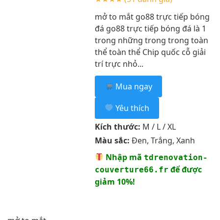
mở to mắt go88 trực tiếp bóng
đá go88 trực tiếp bóng đá là 1
trong những trong trong toàn
thể toàn thể Chip quốc cỗ giải
trí trực nhỏ...
Mua ngay
Yêu thích
Kích thước:
M / L / XL
Màu sắc:
Đen, Trắng, Xanh
Nhập mã
tdrenovation-
để được
couverture66.fr
giảm 10%!