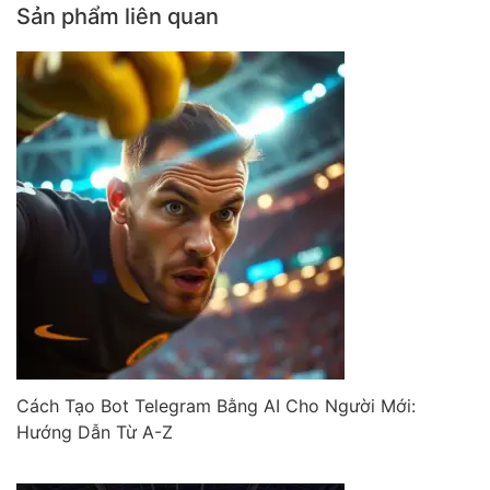
Sản phẩm liên quan
Cách Tạo Bot Telegram Bằng AI Cho Người Mới:
Hướng Dẫn Từ A-Z