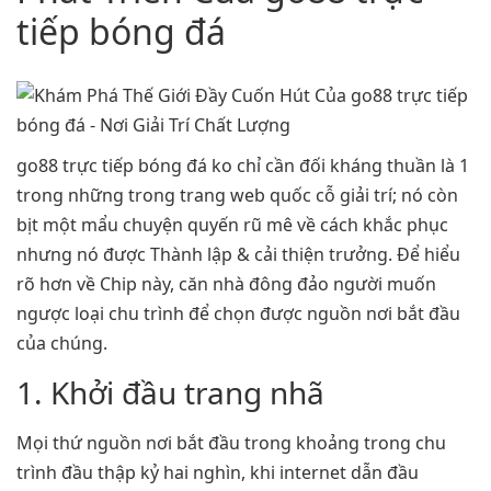
tiếp bóng đá
go88 trực tiếp bóng đá ko chỉ cần đối kháng thuần là 1
trong những trong trang web quốc cỗ giải trí; nó còn
bịt một mẩu chuyện quyến rũ mê về cách khắc phục
nhưng nó được Thành lập & cải thiện trưởng. Để hiểu
rõ hơn về Chip này, căn nhà đông đảo người muốn
ngược loại chu trình để chọn được nguồn nơi bắt đầu
của chúng.
1. Khởi đầu trang nhã
Mọi thứ nguồn nơi bắt đầu trong khoảng trong chu
trình đầu thập kỷ hai nghìn, khi internet dẫn đầu