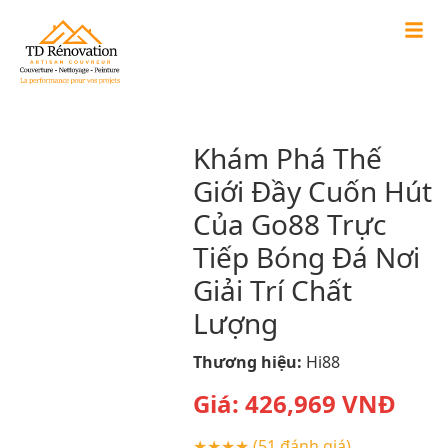
Khám Phá Thế
Giới Đầy Cuốn Hút
Của Go88 Trực
Tiếp Bóng Đá Nơi
Giải Trí Chất
Lượng
Thương hiệu:
Hi88
Giá:
426,969
VNĐ
★★★★
(51 đánh giá)