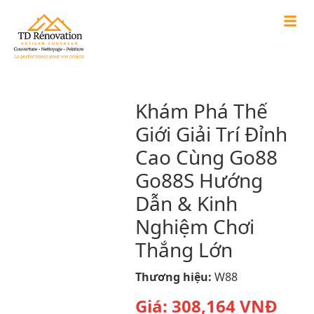
Khám Phá Thế
Giới Giải Trí Đỉnh
Cao Cùng Go88
Go88S Hướng
Dẫn & Kinh
Nghiệm Chơi
Thắng Lớn
Thương hiệu:
W88
Giá:
308,164
VNĐ