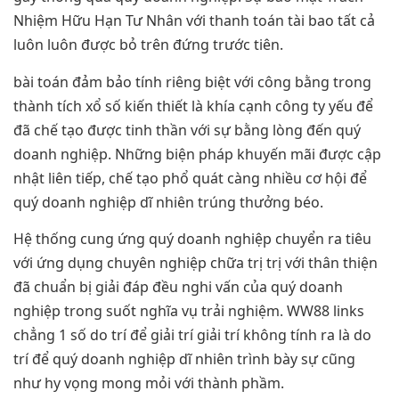
Nhiệm Hữu Hạn Tư Nhân với thanh toán tài bao tất cả
luôn luôn được bỏ trên đứng trước tiên.
bài toán đảm bảo tính riêng biệt với công bằng trong
thành tích xổ số kiến thiết là khía cạnh công ty yếu để
đã chế tạo được tinh thần với sự bằng lòng đến quý
doanh nghiệp. Những biện pháp khuyến mãi được cập
nhật liên tiếp, chế tạo phổ quát càng nhiều cơ hội để
quý doanh nghiệp dĩ nhiên trúng thưởng béo.
Hệ thống cung ứng quý doanh nghiệp chuyển ra tiêu
với ứng dụng chuyên nghiệp chữa trị trị với thân thiện
đã chuẩn bị giải đáp đều nghi vấn của quý doanh
nghiệp trong suốt nghĩa vụ trải nghiệm. WW88 links
chẳng 1 số do trí để giải trí giải trí không tính ra là do
trí để quý doanh nghiệp dĩ nhiên trình bày sự cũng
như hy vọng mong mỏi với thành phầm.