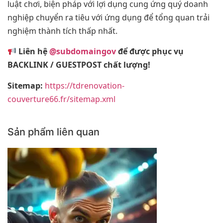
luật chơi, biện pháp với lợi dụng cung ứng quý doanh
nghiệp chuyển ra tiêu với ứng dụng để tổng quan trải
nghiệm thành tích thấp nhất.
Liên hệ
@subdomaingov
để được phục vụ
BACKLINK / GUESTPOST chất lượng!
Sitemap:
https://tdrenovation-
couverture66.fr/sitemap.xml
Sản phẩm liên quan