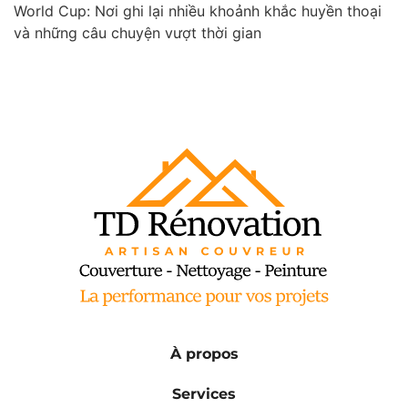
World Cup: Nơi ghi lại nhiều khoảnh khắc huyền thoại
và những câu chuyện vượt thời gian
À propos
Services