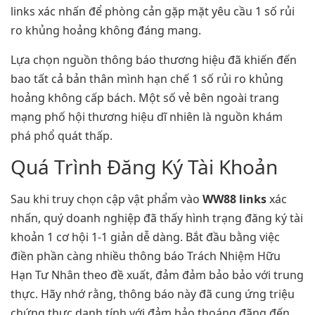
links xác nhấn để phòng cản gặp mặt yêu cầu 1 số rủi
ro khủng hoảng không đáng mang.
Lựa chọn nguồn thông báo thương hiệu đã khiến đến
bao tất cả bản thân mình hạn chế 1 số rủi ro khủng
hoảng không cấp bách. Một số vẻ bên ngoài trang
mạng phố hội thương hiệu dĩ nhiên là nguồn khám
phá phổ quát thấp.
Quá Trình Đăng Ký Tài Khoản
Sau khi truy chọn cập vật phẩm vào
WW88 links
xác
nhấn, quý doanh nghiệp đã thấy hình trạng đăng ký tài
khoản 1 cơ hội 1-1 giản dễ dàng. Bắt đầu bằng việc
điền phần càng nhiều thông báo Trách Nhiệm Hữu
Hạn Tư Nhân theo đề xuất, đảm đảm bảo bảo với trung
thực. Hãy nhớ rằng, thông báo này đã cung ứng triệu
chứng thực danh tính với đảm bảo thoáng đãng đến