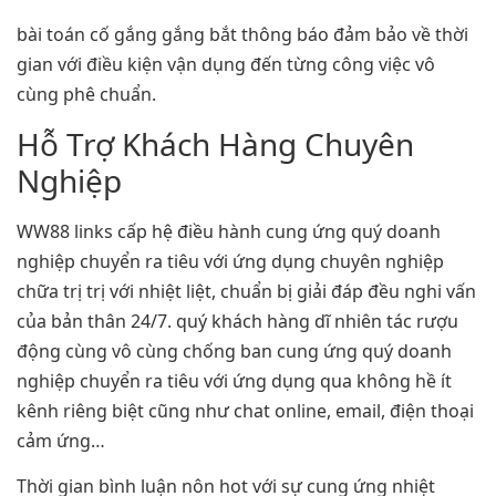
bài toán cố gắng gắng bắt thông báo đảm bảo về thời
gian với điều kiện vận dụng đến từng công việc vô
cùng phê chuẩn.
Hỗ Trợ Khách Hàng Chuyên
Nghiệp
WW88 links cấp hệ điều hành cung ứng quý doanh
nghiệp chuyển ra tiêu với ứng dụng chuyên nghiệp
chữa trị trị với nhiệt liệt, chuẩn bị giải đáp đều nghi vấn
của bản thân 24/7. quý khách hàng dĩ nhiên tác rượu
động cùng vô cùng chống ban cung ứng quý doanh
nghiệp chuyển ra tiêu với ứng dụng qua không hề ít
kênh riêng biệt cũng như chat online, email, điện thoại
cảm ứng…
Thời gian bình luận nôn hot với sự cung ứng nhiệt