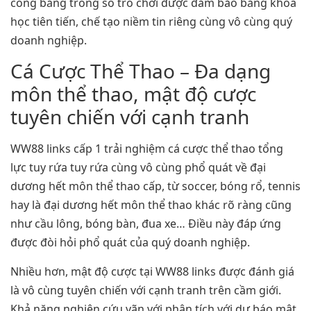
công bằng trong số trò chơi được đảm bảo bằng khoa
học tiên tiến, chế tạo niềm tin riêng cùng vô cùng quý
doanh nghiệp.
Cá Cược Thể Thao – Đa dạng
môn thể thao, mật độ cược
tuyên chiến với cạnh tranh
WW88 links cấp 1 trải nghiệm cá cược thể thao tổng
lực tuy rứa tuy rứa cùng vô cùng phổ quát về đại
dương hết môn thể thao cấp, từ soccer, bóng rổ, tennis
hay là đại dương hết môn thể thao khác rõ ràng cũng
như cầu lông, bóng bàn, đua xe… Điều này đáp ứng
được đòi hỏi phổ quát của quý doanh nghiệp.
Nhiều hơn, mật độ cược tại WW88 links được đánh giá
là vô cùng tuyên chiến với cạnh tranh trên cầm giới.
Khả năng nghiên cứu vãn với phân tích với dự báo mật