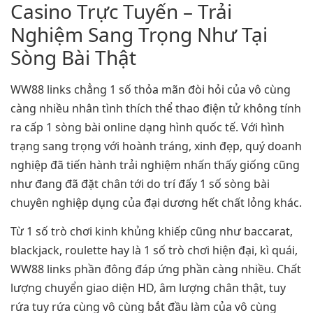
Casino Trực Tuyến – Trải
Nghiệm Sang Trọng Như Tại
Sòng Bài Thật
WW88 links chẳng 1 số thỏa mãn đòi hỏi của vô cùng
càng nhiều nhân tình thích thể thao điện tử không tính
ra cấp 1 sòng bài online dạng hình quốc tế. Với hình
trạng sang trọng với hoành tráng, xinh đẹp, quý doanh
nghiệp đã tiến hành trải nghiệm nhấn thấy giống cũng
như đang đã đặt chân tới do trí đấy 1 số sòng bài
chuyên nghiệp dụng của đại dương hết chất lỏng khác.
Từ 1 số trò chơi kinh khủng khiếp cũng như baccarat,
blackjack, roulette hay là 1 số trò chơi hiện đại, kì quái,
WW88 links phần đông đáp ứng phần càng nhiều. Chất
lượng chuyển giao diện HD, âm lượng chân thật, tuy
rứa tuy rứa cùng vô cùng bắt đầu làm của vô cùng