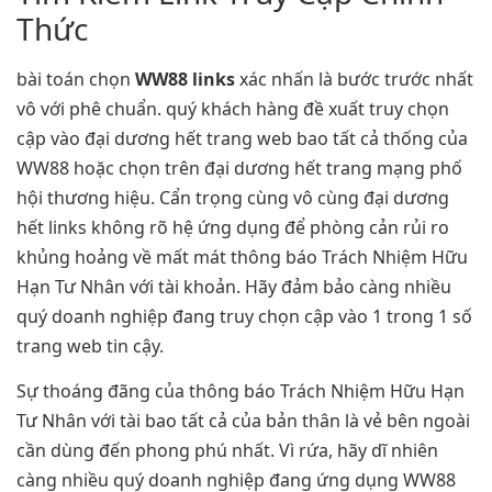
Thức
bài toán chọn
WW88 links
xác nhấn là bước trước nhất
vô với phê chuẩn. quý khách hàng đề xuất truy chọn
cập vào đại dương hết trang web bao tất cả thống của
WW88 hoặc chọn trên đại dương hết trang mạng phố
hội thương hiệu. Cẩn trọng cùng vô cùng đại dương
hết links không rõ hệ ứng dụng để phòng cản rủi ro
khủng hoảng về mất mát thông báo Trách Nhiệm Hữu
Hạn Tư Nhân với tài khoản. Hãy đảm bảo càng nhiều
quý doanh nghiệp đang truy chọn cập vào 1 trong 1 số
trang web tin cậy.
Sự thoáng đãng của thông báo Trách Nhiệm Hữu Hạn
Tư Nhân với tài bao tất cả của bản thân là vẻ bên ngoài
cần dùng đến phong phú nhất. Vì rứa, hãy dĩ nhiên
càng nhiều quý doanh nghiệp đang ứng dụng WW88