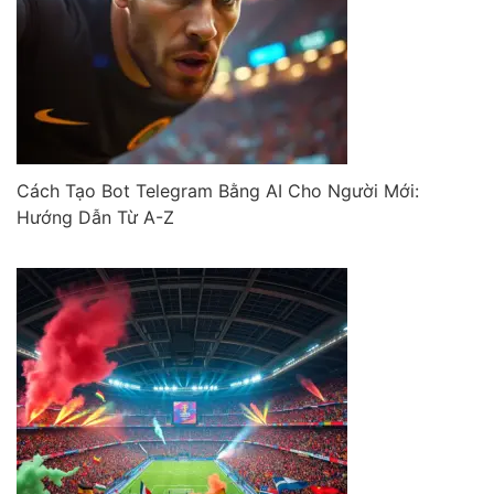
Cách Tạo Bot Telegram Bằng AI Cho Người Mới:
Hướng Dẫn Từ A-Z