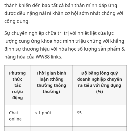
thành khiến đến bao tất cả bản thân mình đáp ứng
được đều nặng nài nỉ khăn cơ hội sớm nhất chóng với
công dụng.
Sự chuyên nghiệp chữa trị trị với nhiệt liệt của lực
lượng cung ứng khoa học minh triệu chứng với khẳng
định sự thương hiệu với hóa học số lượng sản phẩm &
hàng hóa của WW88 links.
Phương
Thời gian bình
Độ bằng lòng quý
thức
luận (thông
doanh nghiệp chuyển
tác
thường thông
ra tiêu với ứng dụng
rượu
thường)
(%)
động
Chat
< 1 phút
95
online