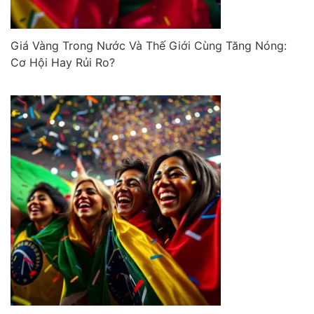
Giá Vàng Trong Nước Và Thế Giới Cùng Tăng Nóng:
Cơ Hội Hay Rủi Ro?