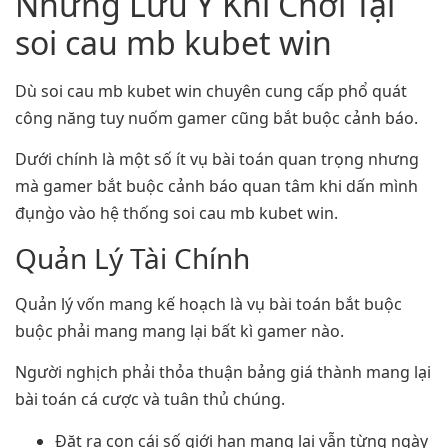
Những Lưu Ý Khi Chơi Tại
soi cau mb kubet win
Dù soi cau mb kubet win chuyên cung cấp phổ quát
công năng tuy nuốm gamer cũng bắt buộc cảnh báo.
Dưới chính là một số ít vụ bài toán quan trọng nhưng
mà gamer bắt buộc cảnh báo quan tâm khi dấn mình
đụng̀o vào hệ thống soi cau mb kubet win.
Quản Lý Tài Chính
Quản lý vốn mang kế hoạch là vụ bài toán bắt buộc
buộc phải mang mang lại bất kì gamer nào.
Người nghịch phải thỏa thuận bảng giá thành mang lại
bài toán cá cược và tuân thủ chúng.
Đặt ra con cái số giới hạn mang lại vẫn từng ngày