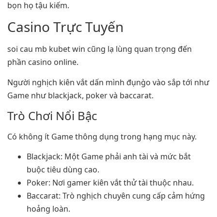
bọn họ tậu kiếm.
Casino Trực Tuyến
soi cau mb kubet win cũng lạ lùng quan trọng đến
phần casino online.
Người nghịch kiên vắt dấn mình đụng̀o vào sắp tới như
Game như blackjack, poker và baccarat.
Trò Chơi Nổi Bậc
Có không ít Game thông dụng trong hạng mục này.
Blackjack: Một Game phải anh tài và mức bắt
buộc tiêu dùng cao.
Poker: Nơi gamer kiên vắt thử tài thuộc nhau.
Baccarat: Trò nghịch chuyên cung cấp cảm hứng
hoảng loàn.