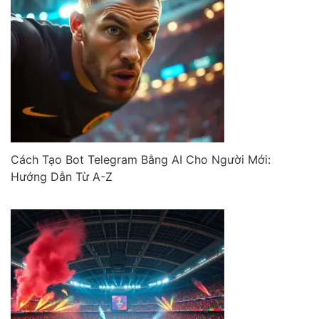
Cách Tạo Bot Telegram Bằng AI Cho Người Mới:
Hướng Dẫn Từ A-Z