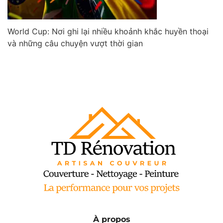
World Cup: Nơi ghi lại nhiều khoảnh khắc huyền thoại
và những câu chuyện vượt thời gian
À propos