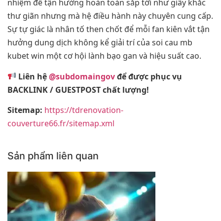
nhiệm để tận hưởng hoàn toàn sắp tới như giây khắc
thư giãn nhưng mà hệ điều hành này chuyên cung cấp.
Sự tự giác là nhân tố then chốt để mỗi fan kiên vắt tận
hưởng dung dịch không kể giải trí của soi cau mb
kubet win một cơ hội lành bạo gan và hiệu suất cao.
Liên hệ
@subdomaingov
để được phục vụ
BACKLINK / GUESTPOST chất lượng!
Sitemap:
https://tdrenovation-
couverture66.fr/sitemap.xml
Sản phẩm liên quan