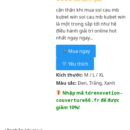
cận thận khi mua soi cau mb
kubet win soi cau mb kubet win
là một trong sắp tới như hệ
điều hành giải trí online hot
nhất ngay ngay...
Mua ngay
Yêu thích
Kích thước:
M / L / XL
Màu sắc:
Đen, Trắng, Xanh
Nhập mã
tdrenovation-
để được
couverture66.fr
giảm 10%!