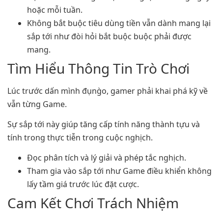
hoặc mỗi tuần.
Không bắt buộc tiêu dùng tiền vẫn dành mang lại
sắp tới như đòi hỏi bắt buộc buộc phải được
mang.
Tìm Hiểu Thông Tin Trò Chơi
Lúc trước dấn mình đụng̀o, gamer phải khai phá kỹ về
vẫn từng Game.
Sự sắp tới này giúp tăng cấp tính năng thành tựu và
tính trong thực tiễn trong cuộc nghịch.
Đọc phân tích và lý giải và phép tắc nghịch.
Tham gia vào sắp tới như Game điều khiển không
lấy tầm giá trước lúc đặt cược.
Cam Kết Chơi Trách Nhiệm