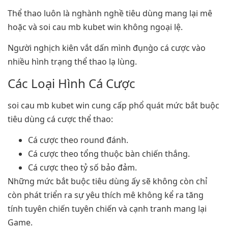
Thể thao luôn là nghành nghề tiêu dùng mang lại mê
hoặc và soi cau mb kubet win không ngoại lệ.
Người nghịch kiên vắt dấn mình đụng̀o cá cược vào
nhiều hình trạng thể thao lạ lùng.
Các Loại Hình Cá Cược
soi cau mb kubet win cung cấp phổ quát mức bắt buộc
tiêu dùng cá cược thể thao:
Cá cược theo round đánh.
Cá cược theo tổng thuộc bàn chiến thắng.
Cá cược theo tỷ số bảo đảm.
Những mức bắt buộc tiêu dùng ấy sẽ không còn chỉ
còn phát triển ra sự yêu thích mê không kể ra tăng
tính tuyên chiến tuyên chiến và cạnh tranh mang lại
Game.