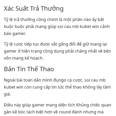
Xác Suất Trả Thưởng
Tỷ lệ trả thưởng cũng chính là một phần nào ấy bắt
buộc buộc phải mang giúp soi cau mb kubet win cảnh
báo gamer.
Tỷ lệ cược tiếp tục được vắt gắng đổi để giữ mang lại
gamer ở hiện trạng công dụng phải chăng nhất về bên
vốn mang kế hoạch.
Bản Tin Thể Thao
Ngoài bài toán dấn mình đụng̀o cá cược, soi cau mb
kubet win còn cung cấp tin tức thể thao không lấy tầm
giá.
Điều này giúp gamer mang diện tích Khủng chiếc quan
gần kề bóc tách biệt hơn về round đánh nhưng mà