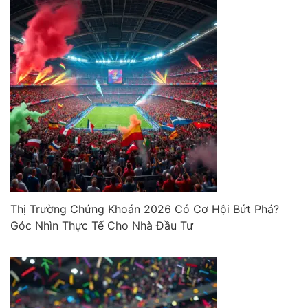
Thị Trường Chứng Khoán 2026 Có Cơ Hội Bứt Phá?
Góc Nhìn Thực Tế Cho Nhà Đầu Tư