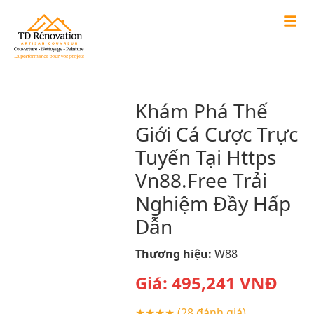
Khám Phá Thế
Giới Cá Cược Trực
Tuyến Tại Https
Vn88.Free Trải
Nghiệm Đầy Hấp
Dẫn
Thương hiệu:
W88
Giá:
495,241
VNĐ
★★★★
(28 đánh giá)