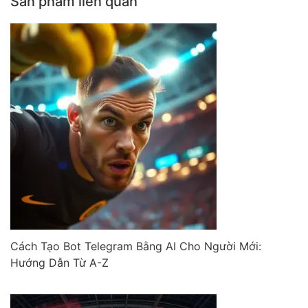
Sản phẩm liên quan
Cách Tạo Bot Telegram Bằng AI Cho Người Mới:
Hướng Dẫn Từ A-Z