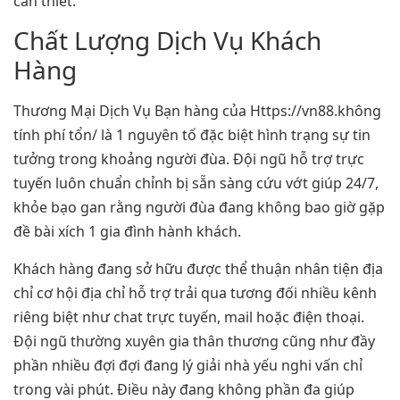
cần thiết.
Chất Lượng Dịch Vụ Khách
Hàng
Thương Mại Dịch Vụ Bạn hàng của Https://vn88.không
tính phí tổn/ là 1 nguyên tố đặc biệt hình trạng sự tin
tưởng trong khoảng người đùa. Đội ngũ hỗ trợ trực
tuyến luôn chuẩn chỉnh bị sẵn sàng cứu vớt giúp 24/7,
khỏe bạo gan rằng người đùa đang không bao giờ gặp
đề bài xích 1 gia đình hành khách.
Khách hàng đang sở hữu được thể thuận nhân tiện địa
chỉ cơ hội địa chỉ hỗ trợ trải qua tương đối nhiều kênh
riêng biệt như chat trực tuyến, mail hoặc điện thoại.
Đội ngũ thường xuyên gia thân thương cũng như đầy
phần nhiều đợi đợi đang lý giải nhà yếu nghi vấn chỉ
trong vài phút. Điều này đang không phần đa giúp