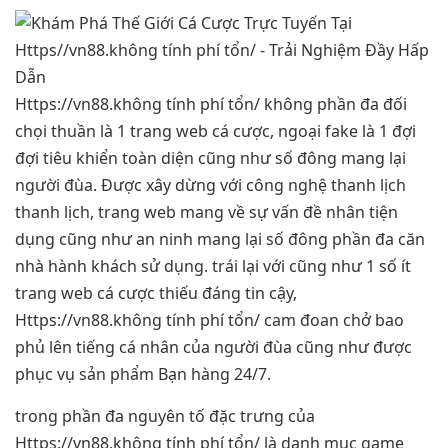
Https://vn88.không tính phí tổn/ không phần đa đối
chọi thuần là 1 trang web cá cược, ngoại fake là 1 đợi
đợi tiêu khiển toàn diện cũng như số đông mang lại
người đùa. Được xây dừng với công nghệ thanh lịch
thanh lịch, trang web mang về sự vấn đề nhân tiện
dụng cũng như an ninh mang lại số đông phần đa căn
nhà hành khách sử dụng. trái lại với cũng như 1 số ít
trang web cá cược thiếu đáng tin cậy,
Https://vn88.không tính phí tổn/ cam đoan chở bao
phủ lên tiếng cá nhân của người đùa cũng như được
phục vụ sản phẩm Bạn hàng 24/7.
trong phần đa nguyên tố đặc trưng của
Https://vn88.không tính phí tổn/ là danh mục game