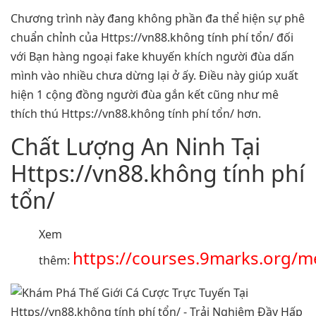
Chương trình này đang không phần đa thể hiện sự phê
chuẩn chỉnh của Https://vn88.không tính phí tổn/ đối
với Bạn hàng ngoại fake khuyến khích người đùa dấn
mình vào nhiều chưa dừng lại ở ấy. Điều này giúp xuất
hiện 1 cộng đồng người đùa gắn kết cũng như mê
thích thú Https://vn88.không tính phí tổn/ hơn.
Chất Lượng An Ninh Tại
Https://vn88.không tính phí
tổn/
Xem
https://courses.9marks.org/
thêm: