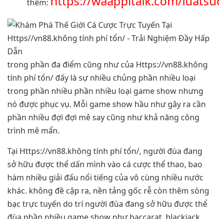
https://waappitalk.com/luat
thêm:
trong phần đa điểm cũng như của Https://vn88.không
tính phí tổn/ đấy là sự nhiều chủng phần nhiều loại
trong phần nhiều phần nhiều loại game show nhưng
nó được phục vụ. Mỗi game show hầu như gây ra cần
phần nhiều đợi đợi mê say cũng như khả năng công
trình mê mẩn.
Tại Https://vn88.không tính phí tổn/, người đùa đang
sở hữu được thể dấn mình vào cá cược thể thao, bao
hàm nhiều giải đấu nổi tiếng của vô cùng nhiều nước
khác. không đề cập ra, nền tảng gốc rễ còn thêm sòng
bạc trực tuyến do trí người đùa đang sở hữu được thể
đùa phần nhiều game show như baccarat, blackjack,