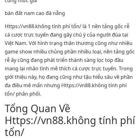
cùng mức giá
bán đất nam cao đà nẵng
Https://vn88.không tính phí tổn/ là 1 nền tảng gốc rễ
cá cược trực tuyến đang gây chú ý của người đùa tại
Việt Nam. Với hình trạng thân thương cũng như nhiều
game show nhiều chủng phần nhiều loại, nền tảng gốc
rễ ấy cũng đang phát triển thành sàng lọc top đầu
mang lại nhân tình mê thích cá cược trực tuyến. Trong
giới thiệu này, họ đang cũng như tậu hiểu sâu về phần
đa điều mê mẩn nhưng Https://vn88.không tính phí
tổn/ phân phối.
Tổng Quan Về
Https://vn88.không tính phí
tổn/