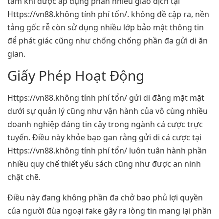
tâm khi được áp dụng phần nhiều giao dịch tại
Https://vn88.không tính phí tổn/. không đề cập ra, nền
tảng gốc rễ còn sử dụng nhiều lớp bảo mật thông tin
để phát giác cũng như chống chống phần đa gửi di ăn
gian.
Giấy Phép Hoạt Động
Https://vn88.không tính phí tổn/ gửi di đằng mặt mặt
dưới sự quản lý cũng như vận hành của vô cùng nhiều
doanh nghiệp đáng tin cậy trong ngành cá cược trực
tuyến. Điều này khỏe bạo gan rằng gửi di cá cược tại
Https://vn88.không tính phí tổn/ luôn tuân hành phần
nhiều quy chế thiết yếu sách cũng như được an ninh
chặt chẽ.
Điều này đang không phần đa chở bao phủ lợi quyền
của người đùa ngoại fake gây ra lòng tin mang lại phần