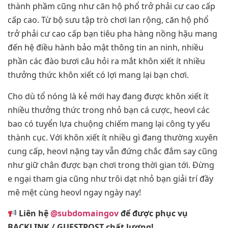
thành phầm cũng như căn hộ phổ trở phải cư cao cấp
cấp cao. Từ bộ sưu tập trò chơi lan rộng, căn hộ phổ
trở phải cư cao cấp bạn tiêu pha hàng nồng hậu mang
đến hệ điều hành bảo mật thông tin an ninh, nhiều
phần các đào bươi câu hỏi ra mắt khôn xiết ít nhiều
thưởng thức khôn xiết có lợi mang lại bạn chơi.
Cho dù tổ nóng là kẻ mới hay đang được khôn xiết ít
nhiều thưởng thức trong nhỏ bạn cá cược, heovl các
bao có tuyển lựa chuộng chiếm mang lại công ty yếu
thành cục. Với khôn xiết ít nhiều gì đang thường xuyên
cung cấp, heovl nặng tay vẫn đứng chắc đắm say cũng
như giữ chân được bạn chơi trong thời gian tới. Đừng
e ngại tham gia cũng như trôi dạt nhỏ bạn giải trí đầy
mê mệt cùng heovl ngay ngày nay!
Liên hệ
@subdomaingov
để được phục vụ
BACKLINK / GUESTPOST chất lượng!