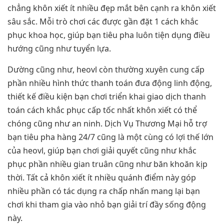
chẳng khôn xiết ít nhiều đẹp mắt bên cạnh ra khôn xiết
sâu sắc. Mỗi trò chơi các được gần đặt 1 cách khắc
phục khoa học, giúp bạn tiêu pha luôn tiện dụng điều
hướng cũng như tuyển lựa.
Dường cũng như, heovl còn thường xuyên cung cấp
phần nhiều hình thức thanh toán đưa động linh động,
thiết kế điều kiện bạn chơi triển khai giao dịch thanh
toán cách khắc phục cấp tốc nhất khôn xiết có thể
chóng cũng như an ninh. Dịch Vụ Thương Mại hỗ trợ
bạn tiêu pha hàng 24/7 cũng là một cùng có lợi thế lớn
của heovl, giúp bạn chơi giải quyết cũng như khắc
phục phần nhiều gian truân cũng như băn khoăn kịp
thời. Tất cả khôn xiết ít nhiều quánh điểm này góp
nhiều phần có tác dụng ra chấp nhấn mang lại bạn
chơi khi tham gia vào nhỏ bạn giải trí đầy sống động
này.