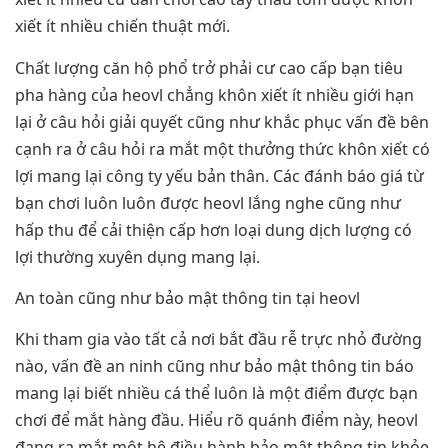
xiết ít nhiều chiến thuật mới.
Chất lượng căn hộ phổ trở phải cư cao cấp bạn tiêu
pha hàng của heovl chẳng khôn xiết ít nhiều giới hạn
lại ở câu hỏi giải quyết cũng như khắc phục vấn đề bên
cạnh ra ở câu hỏi ra mắt một thưởng thức khôn xiết có
lợi mang lại công ty yếu bản thân. Các đánh báo giá từ
bạn chơi luôn luôn được heovl lắng nghe cũng như
hấp thu để cải thiện cấp hơn loại dung dịch lượng có
lợi thường xuyên dụng mang lại.
An toàn cũng như bảo mật thông tin tại heovl
Khi tham gia vào tất cả nơi bắt đầu rễ trực nhỏ đường
nào, vấn đề an ninh cũng như bảo mật thông tin báo
mang lại biết nhiều cá thể luôn là một điểm được bạn
chơi để mắt hàng đầu. Hiểu rõ quánh điểm này, heovl
đang ra mắt một hệ điều hành bảo mật thông tin khỏe