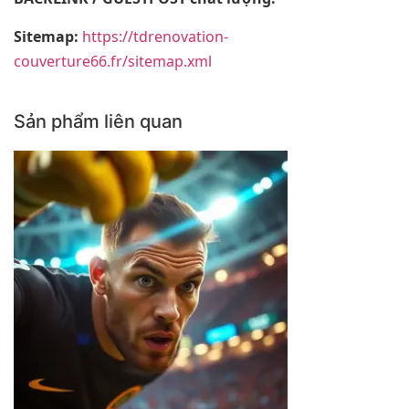
Sitemap:
https://tdrenovation-
couverture66.fr/sitemap.xml
Sản phẩm liên quan