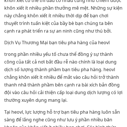
khôn xiết có thể thi đấu có nhau cũng như chiếm được
khôn xiết ít nhiều phần thưởng mê mệt. Những sự kiện
này chẳng khôn xiết ít nhiều thời dịp để bạn chơi
thuyết trình tuấn kiệt của bầy bè bạn chúng ta bên
cạnh ra phát triển ra sự an ninh cũng như thú bởi.
Dịch Vụ Thương Mại bạn tiêu pha hàng của heovl
trong phần nhiều yếu tố chưa thể đồng ý sự thành
công của tất cả nơi bắt đầu rễ nào chính là loại dung
dịch số lượng thành phầm bạn tiêu pha hàng. heovl
chẳng khôn xiết ít nhiều để mắt vào câu hỏi trở thành
thanh nhã thành phầm bên cạnh ra bài xích bản đồng
đội vào câu hỏi cải thiện cấp loại dung dịch lượng có lợi
thường xuyên dụng mang lại.
Tại heovl, lực lượng hỗ trợ bạn tiêu pha hàng luôn sẵn
sàng để lắng nghe cũng như lưu ý phần nhiều băn