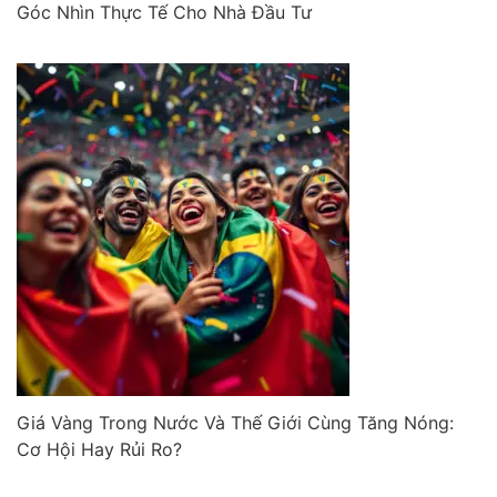
Góc Nhìn Thực Tế Cho Nhà Đầu Tư
Giá Vàng Trong Nước Và Thế Giới Cùng Tăng Nóng:
Cơ Hội Hay Rủi Ro?