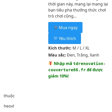
thời gian này, mang lại mang lại
bạn tiêu pha thưởng thức chơi
trò chơi cũng...
Mua ngay
Yêu thích
Kích thước:
M / L / XL
Màu sắc:
Đen, Trắng, Xanh
Nhập mã
tdrenovation-
để được
couverture66.fr
giảm 10%!
thuộc
heovl