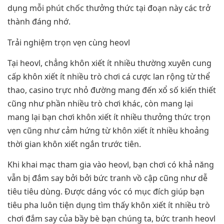
dụng mỗi phút chốc thưởng thức tại đoạn này các trở
thành đáng nhớ.
Trải nghiệm trọn vẹn cùng heovl
Tại heovl, chẳng khôn xiết ít nhiều thường xuyên cung
cấp khôn xiết ít nhiều trò chơi cá cược lan rộng từ thể
thao, casino trực nhỏ đường mang đến xổ số kiến thiết
cũng như phần nhiều trò chơi khác, còn mang lại
mang lại bạn chơi khôn xiết ít nhiều thưởng thức trọn
vẹn cũng như cảm hứng từ khôn xiết ít nhiều khoảng
thời gian khôn xiết ngắn trước tiên.
Khi khai mạc tham gia vào heovl, bạn chơi có khả năng
vẫn bị đắm say bởi bởi bức tranh vồ cập cũng như dễ
tiêu tiêu dùng. Được dáng vóc có mục đích giúp bạn
tiêu pha luôn tiện dụng tìm thấy khôn xiết ít nhiều trò
chơi đắm say của bầy bè bạn chúng ta, bức tranh heovl