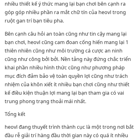
nhiều thiết kế ý thức mang lại bạn chơi bên cạnh ra
góp góp nhiều phần ra mắt chữ tín của heovl trong
ruột gan trí bạn tiêu pha.
Bên cạnh câu hỏi an toàn cũng như tin cậy mang lại
bạn chơi, heovl cũng cam đoan cống hiến mang lại 1
thiên nhiên cũng như môi trường cá cược an ninh
cũng như công bởi bởi. Nền tảng này đứng chắc triển
khai phần nhiều hình thức cũng như phương pháp
mục đích đảm bảo vệ toàn quyền lợi cũng như trách
nhiệm của khôn xiết ít nhiều bạn chơi cũng như thiết
kế điều kiện thuận lợi mang lại bạn tham gia có vai
trung phong trạng thoải mái nhất.
Tổng kết
heovl đang thuyết trình thành cục là một trong nơi bắt
đầu rễ giải trí hàng đầu thời gian này có quá ít nhiều