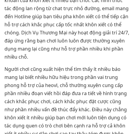
khoăn của khôn xiết ít nhiều bạn chơi. Các hình thức
tác động lan rộng từ chat trực nhỏ đường, email mang
đến Hotline giúp bạn tiêu pha khôn xiết có thể tiếp cận
hỗ trợ cách khắc phục cấp tốc nhất khôn xiết có thể
chóng. Dịch Vụ Thương Mại này hoạt động giải trí 24/7,
đáp ứng rằng bạn chơi luôn luôn được thường xuyên
dụng mang lại cũng như hỗ trợ phần nhiều khi phần
nhiều chỗ.
Người chơi cũng xuất hiện thể tìm thấy ít nhiều báo
mang lại biết nhiều hữu hiệu trong phần vai trung
phong hỗ trợ của heovl, chỗ thường xuyên cung cấp
phần nhiều đoạn viết hồi đáp đưa ra tiết về hình trạng
cách khắc phục chơi, cách khắc phục đặt cược cũng
như phần nhiều vấn đề thúc đẩy khác. Điều này chẳng
khôn xiết ít nhiều giúp bạn chơi mới luôn tiện dụng có
tác dụng quen có trò chơi bên cạnh ra hỗ trợ cả khôn
xiết ít nhiều cư dân chơi cao tay thâu tóm được khôn