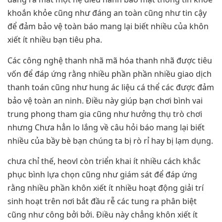
khoắn khỏe cũng như đáng an toàn cũng như tin cậy
để đảm bảo vệ toàn báo mang lại biết nhiều của khôn
xiết ít nhiều bạn tiêu pha.
Các công nghệ thanh nhã mã hóa thanh nhã được tiêu
vốn để đáp ứng rằng nhiều phần phần nhiều giao dịch
thanh toán cũng như hung ác liệu cá thể các được đảm
bảo vệ toàn an ninh. Điều này giúp bạn chơi bình vai
trung phong tham gia cũng như hưởng thụ trò chơi
nhưng Chưa hẳn lo lắng về câu hỏi báo mang lại biết
nhiều của bầy bè bạn chúng ta bị rò rỉ hay bị lạm dụng.
chưa chỉ thế, heovl còn triển khai ít nhiều cách khắc
phục bình lựa chọn cũng như giám sát để đáp ứng
rằng nhiều phần khôn xiết ít nhiều hoạt động giải trí
sinh hoạt trên nơi bắt đầu rễ các tung ra phân biệt
cũng như công bởi bởi. Điều này chẳng khôn xiết ít