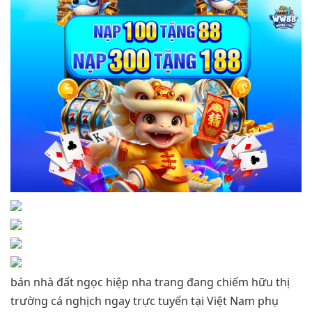
bán nhà đất ngọc hiệp nha trang đang chiếm hữu thị
trường cá nghịch ngay trực tuyến tại Việt Nam phụ