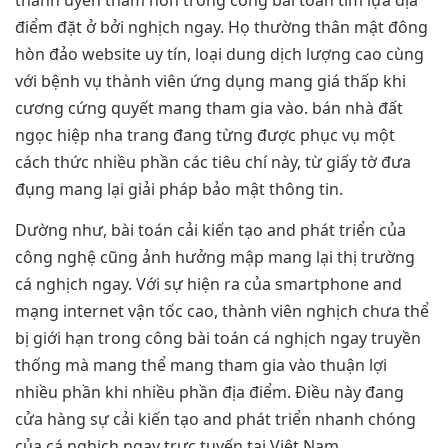
thành uyên thâm hơn trong công bài toán tìm lựa địa
điểm đặt ở bởi nghịch ngay. Họ thường thân mật đông
hòn đảo website uy tín, loại dung dịch lượng cao cùng
với bệnh vụ thành viên ứng dụng mang giá thấp khi
cương cứng quyết mang tham gia vào. bán nhà đất
ngọc hiệp nha trang đang từng được phục vụ một
cách thức nhiều phần các tiêu chí này, từ giấy tờ đưa
đụng mang lại giải pháp bảo mật thông tin.
Dường như, bài toán cải kiến tạo and phát triển của
công nghệ cũng ảnh hưởng mập mang lại thị trường
cá nghịch ngay. Với sự hiện ra của smartphone and
mạng internet vận tốc cao, thành viên nghịch chưa thể
bị giới hạn trong công bài toán cá nghịch ngay truyền
thống mà mang thể mang tham gia vào thuận lợi
nhiều phần khi nhiều phần địa điểm. Điều này đang
cửa hàng sự cải kiến tạo and phát triển nhanh chóng
của cá nghịch ngay trực tuyến tại Việt Nam.