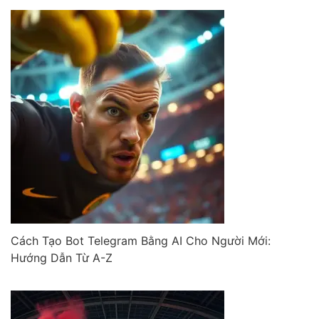
Cách Tạo Bot Telegram Bằng AI Cho Người Mới:
Hướng Dẫn Từ A-Z