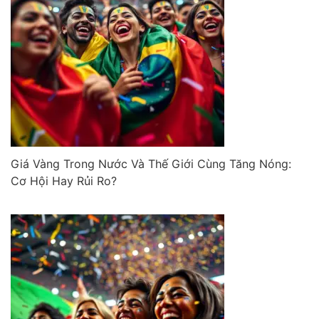
Giá Vàng Trong Nước Và Thế Giới Cùng Tăng Nóng:
Cơ Hội Hay Rủi Ro?