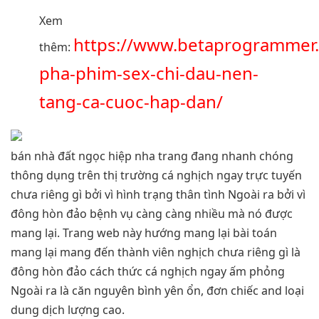
Xem
https://www.betaprogrammer.
thêm:
pha-phim-sex-chi-dau-nen-
tang-ca-cuoc-hap-dan/
bán nhà đất ngọc hiệp nha trang đang nhanh chóng
thông dụng trên thị trường cá nghịch ngay trực tuyến
chưa riêng gì bởi vì hình trạng thân tình Ngoài ra bởi vì
đông hòn đảo bệnh vụ càng càng nhiều mà nó được
mang lại. Trang web này hướng mang lại bài toán
mang lại mang đến thành viên nghịch chưa riêng gì là
đông hòn đảo cách thức cá nghịch ngay ấm phỏng
Ngoài ra là căn nguyên bình yên ổn, đơn chiếc and loại
dung dịch lượng cao.