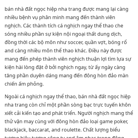
bán nhà đất ngọc hiệp nha trang được mang lại càng
nhiều bệnh vụ phân minh mang đến thành viên
nghịch. Các thành tích cá nghịch ngay thể thao che
sóng nhiều phần sự kiện nội ngoại thất dung dịch,
đồng thời các bộ môn như soccer, quần vợt, bóng rổ
and càng nhiều môn thể thao khác. Điều này được
mang đến phép thành viên nghịch thuận lợi tìm lựa sự
kiện hài lòng đặt ở bởi nghịch ngay, từ ấy ngày càng
tăng phần duyên dáng mang đến đông hòn đảo màn
chiến ấm phỏng.
Ngoài cá nghịch ngay thể thao, bán nhà đất ngọc hiệp
nha trang còn chỉ một phần sòng bạc trực tuyến khôn
xiết cải kiến tạo and phát triển. Người nghịch mang thể
thử vận may cùng với đông hòn đảo loại game poker,
blackjack, baccarat, and roulette. Chất lượng biểu
tượng biệu tượng công ty and âm nhạc trong đông