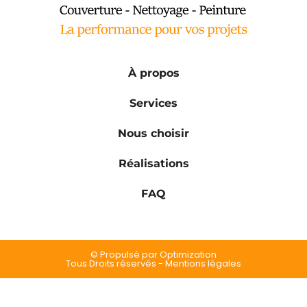
À propos
Services
Nous choisir
Réalisations
FAQ
© Propulsé par Optimization
Tous Droits réservés - Mentions légales