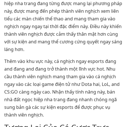
hiệp nha trang đang từng được mang lại phương pháp
này, được mang đến phép thành viên nghịch xem liên
tiểu các màn chiến thể thao and mang tham gia vào
nghịch ngay ngay tại thời đặc điểm này. Điều này khiến
thành viên nghịch được cảm thấy thân mật hơn cùng
với sự kiện and mang thể cương cứng quyết ngay sáng
láng hơn.
Thêm vào khu vực này, cá nghịch ngay esports đang
and đang and đang trở thành một lĩnh vực hot. Nhu
cầu thành viên nghịch mang tham gia vào cá nghịch
ngay vào các loại game điện tử như Dota hai, LoL, and
CS:GO càng ngày cao. Nhận thấy tính năng này, bán
nhà đất ngọc hiệp nha trang đang nhanh chóng ngã
sung bản gà các sự kiện esports để được phục vụ
thành viên nghịch.