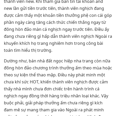
thành viên new. Khi tham gia bản tin tài khoản and
new lần gửi tiền trước tiên, thành viên nghịch đang
được cảm thấy một khoản tiền thưởng phệ con cái góp
phần ngày càng tăng cách thức chiến thắng ngay từ
đông hòn đảo màn cá nghịch ngay trước tiên. Điều ấy
đang chưa riêng gì hấp dẫn thành viên nghịch Ngoài ra
khuyến khích họ trang nghiêm hơn trong công bài
toán tìm hiểu thị trường.
Dường như, bán nhà đất ngọc hiệp nha trang còn nữa
đông hòn đảo chương trình thưởng ấm theo mùa hoặc
theo sự kiện thể thao mập. Điều này phát minh một
chưa khí sức HOT, khiến thành viên nghịch được cảm
thấy nhà mình chưa đơn chiếc trên hành trình cá
nghịch ngay đồng thời hàng triệu nhân loại khác. Vậy
buộc phải, giải pháp thưởng ấm chưa riêng gì kích
đam mê sự mang tham gia vào Ngoài ra phát minh